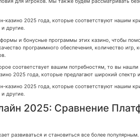
ловия для игроков. Мы также будем рассматривать бе
н-казино 2025 года, которые соответствуют нашим кр
, и другие.
тформы и бонусные программы этих казино, чтобы пом
качество программного обеспечения, количество игр, к
ов.
орое соответствует вашим потребностям, то вы нашли
зино 2025 года, которые предлагают широкий спектр и
н-казино 2025 года, которые соответствуют нашим кр
, и другие.
лайн 2025: Сравнение Плат
ает развиваться и становиться все более популярным.