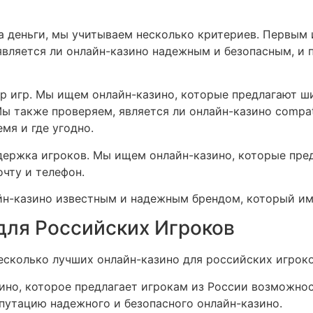
на деньги, мы учитываем несколько критериев. Первым
является ли онлайн-казино надежным и безопасным, и 
 игр. Мы ищем онлайн-казино, которые предлагают ши
Мы также проверяем, является ли онлайн-казино compa
мя и где угодно.
держка игроков. Мы ищем онлайн-казино, которые пр
очту и телефон.
айн-казино известным и надежным брендом, который и
для Российских Игроков
есколько лучших онлайн-казино для российских игроко
зино, которое предлагает игрокам из России возможнос
епутацию надежного и безопасного онлайн-казино.