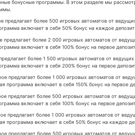
ные бонусные программы. В этом разделе мы рассмотр
аммы.
орое предлагает более 500 игровых автоматов от ведущ
ограмма включает в себя 50% бонус на каждое депозит
орое предлагает более 2 000 игровых автоматов от веду
ограмма включает в себя 100% бонус на первое депозит
ое предлагает более 1 500 игровых автоматов от ведущи
ограмма включает в себя 200% бонус на первое депозит
торое предлагает более 1 000 игровых автоматов от ве
ая программа включает в себя 150% бонус на первое де
торое предлагает более 500 игровых автоматов от веду
ограмма включает в себя 100% бонус на первое депозит
торое предлагает более 1 000 игровых автоматов от вед
ная программа включает в себя 50% бонус на каждое де
торое предлагает более 500 игровых автоматов от веду