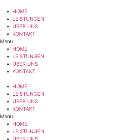
Skip
to
HOME
content
LEISTUNGEN
ÜBER UNS
KONTAKT
Menu
HOME
LEISTUNGEN
ÜBER UNS
KONTAKT
HOME
LEISTUNGEN
ÜBER UNS
KONTAKT
Menu
HOME
LEISTUNGEN
ÜBER UNS