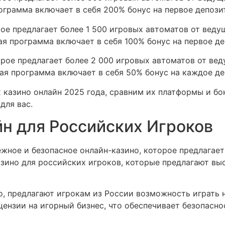
ограмма включает в себя 200% бонус на первое депозит
торое предлагает более 1 500 игровых автоматов от вед
ая программа включает в себя 100% бонус на первое де
оторое предлагает более 2 000 игровых автоматов от в
ная программа включает в себя 50% бонус на каждое де
 казино онлайн 2025 года, сравним их платформы и бо
для вас.
н для Российских Игроков
жное и безопасное онлайн-казино, которое предлагает
ино для российских игроков, которые предлагают выс
sino, предлагают игрокам из России возможность играть 
ензии на игорный бизнес, что обеспечивает безопасно