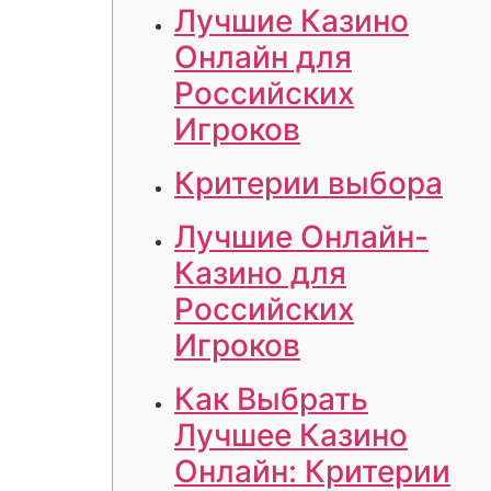
Лучшие Казино
Онлайн для
Российских
Игроков
Критерии выбора
Лучшие Онлайн-
Казино для
Российских
Игроков
Как Выбрать
Лучшее Казино
Онлайн: Критерии