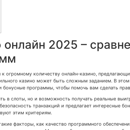
о онлайн 2025 – сравн
амм
 к огромному количеству онлайн-казино, предлагающих
вильного казино может быть сложным заданием. В это
и бонусные программы, чтобы помочь вам сделать пра
рать в слоты, но и возможность получать реальные выи
безопасность транзакций и предлагает интересные бон
твуют этим критериям.
акие факторы, как качество программного обеспечения