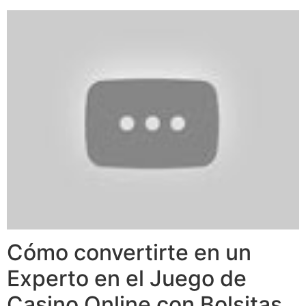
Cómo convertirte en un
Experto en el Juego de
Casino Online con Bolsitas