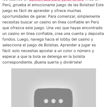
Perú, ¡prueba el emocionante juego de las Bolsitas! Este
juego es fácil de aprender y ofrece muchas
oportunidades de ganar. Para comenzar, simplemente
necesitas buscar un casino en línea confiable en Perú
que ofrezca este juego. Una vez que hayas encontrado
un casino en línea confiable, crea una cuenta y deposita
fondos. Luego, navega hacia el lobby del casino y
selecciona el juego de Bolsitas. Aprender a jugar es
fácil: solo necesitas apostar a un color o número y
esperar a que la bola se detenga en la bolsita
correspondiente. ¡Buena suerte y diviértete!