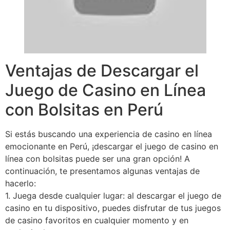
Ventajas de Descargar el
Juego de Casino en Línea
con Bolsitas en Perú
Si estás buscando una experiencia de casino en línea
emocionante en Perú, ¡descargar el juego de casino en
línea con bolsitas puede ser una gran opción! A
continuación, te presentamos algunas ventajas de
hacerlo:
1. Juega desde cualquier lugar: al descargar el juego de
casino en tu dispositivo, puedes disfrutar de tus juegos
de casino favoritos en cualquier momento y en