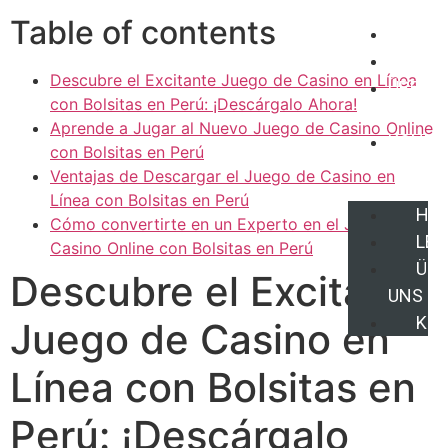
Table of contents
HOME
LEIST
Descubre el Excitante Juego de Casino en Línea
ÜBER
con Bolsitas en Perú: ¡Descárgalo Ahora!
UNS
Aprende a Jugar al Nuevo Juego de Casino Online
KONTA
con Bolsitas en Perú
Ventajas de Descargar el Juego de Casino en
Línea con Bolsitas en Perú
HO
Cómo convertirte en un Experto en el Juego de
LEI
Casino Online con Bolsitas en Perú
ÜB
Descubre el Excitante
UNS
KO
Juego de Casino en
Línea con Bolsitas en
Perú: ¡Descárgalo