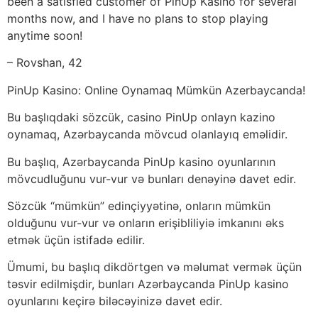
been a satisfied customer of PinUp Kasino for several
months now, and I have no plans to stop playing
anytime soon!
– Rovshan, 42
PinUp Kasino: Online Oynamaq Mümkün Azerbaycanda!
Bu başlıqdaki sözcük, casino PinUp onlayn kazino
oynamaq, Azərbaycanda mövcud olanlayıq eməlidir.
Bu başlıq, Azərbaycanda PinUp kasino oyunlarının
mövcudluğunu vur-vur və bunları denəyinə davet edir.
Sözcük “mümkün” edinçiyyətinə, onların mümkün
olduğunu vur-vur və onların erişibliliyiə imkanını əks
etmək üçün istifadə edilir.
Ümumi, bu başlıq dikdörtgen və məlumat vermək üçün
təsvir edilmişdir, bunları Azərbaycanda PinUp kasino
oyunlarını keçirə biləcəyinizə davet edir.