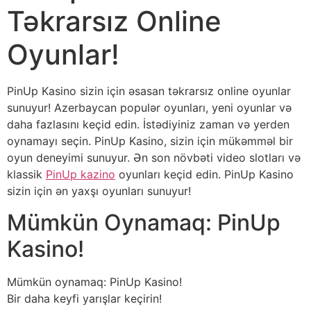
Təkrarsız Online
Oyunlar!
PinUp Kasino sizin için əsasan təkrarsız online oyunlar
sunuyur! Azerbaycan populər oyunları, yeni oyunlar və
daha fazlasını keçid edin. İstədiyiniz zaman və yerden
oynamayı seçin. PinUp Kasino, sizin için mükəmməl bir
oyun deneyimi sunuyur. Ən son növbəti video slotları və
klassik
PinUp kazino
oyunları keçid edin. PinUp Kasino
sizin için ən yaxşı oyunları sunuyur!
Mümkün Oynamaq: PinUp
Kasino!
Mümkün oynamaq: PinUp Kasino!
Bir daha keyfi yarışlar keçirin!