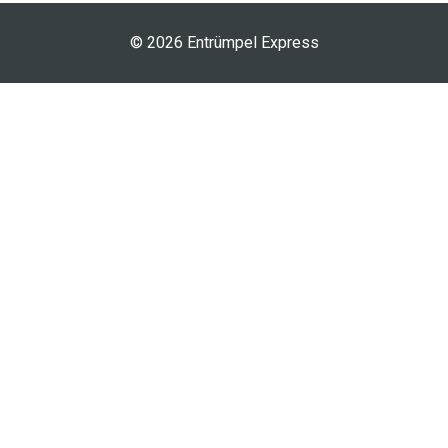
© 2026 Entrümpel Express