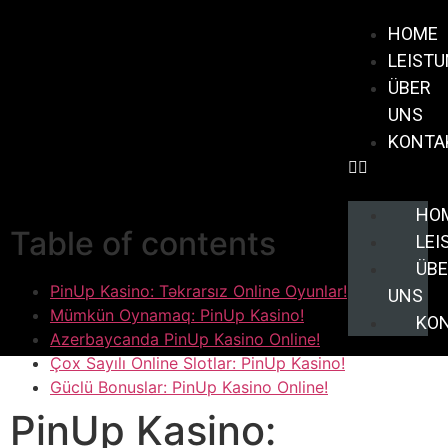
HOME
LEIST
ÜBER
UNS
KONTA
HO
Table of contents
LEI
ÜB
PinUp Kasino: Təkrarsız Online Oyunlar!
UNS
Mümkün Oynamaq: PinUp Kasino!
KO
Azerbaycanda PinUp Kasino Online!
Çox Sayılı Online Slotlar: PinUp Kasino!
Güclü Bonuslar: PinUp Kasino Online!
PinUp Kasino: