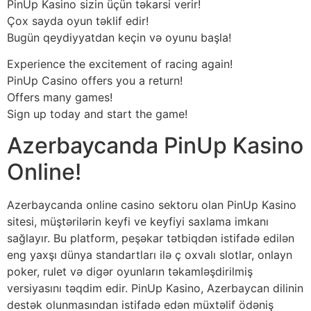
PinUp Kasino sizin üçün təkarsi verir!
Çox sayda oyun təklif edir!
Bugün qeydiyyatdan keçin və oyunu başla!
Experience the excitement of racing again!
PinUp Casino offers you a return!
Offers many games!
Sign up today and start the game!
Azerbaycanda PinUp Kasino
Online!
Azerbaycanda online casino sektoru olan PinUp Kasino
sitesi, müştərilərin keyfi ve keyfiyi saxlama imkanı
sağlayır. Bu platform, peşəkar tətbiqdən istifadə edilən
eng yaxşı dünya standartları ilə ç oxvalı slotlar, onlayn
poker, rulet və digər oyunların təkamləşdirilmiş
versiyasını təqdim edir. PinUp Kasino, Azerbaycan dilinin
destək olunmasından istifadə edən müxtəlif ödəniş