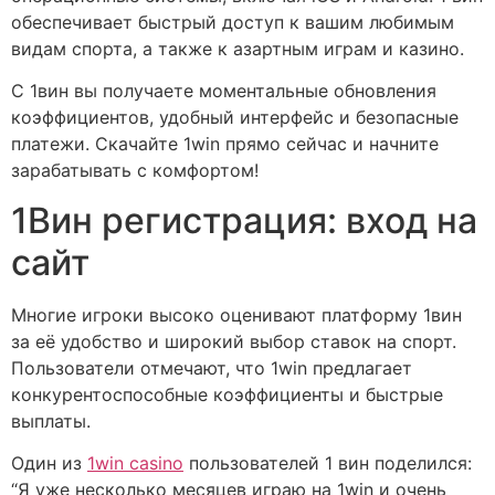
обеспечивает быстрый доступ к вашим любимым
видам спорта, а также к азартным играм и казино.
С 1вин вы получаете моментальные обновления
коэффициентов, удобный интерфейс и безопасные
платежи. Скачайте 1win прямо сейчас и начните
зарабатывать с комфортом!
1Вин регистрация: вход на
сайт
Многие игроки высоко оценивают платформу 1вин
за её удобство и широкий выбор ставок на спорт.
Пользователи отмечают, что 1win предлагает
конкурентоспособные коэффициенты и быстрые
выплаты.
Один из
1win casino
пользователей 1 вин поделился:
“Я уже несколько месяцев играю на 1win и очень