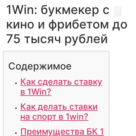
1Win: букмекер с
кино и фрибетом до
75 тысяч рублей
Содержимое
Как сделать ставку
в 1Win?
Как делать ставки
на спорт в 1win?
Преимущества БК 1