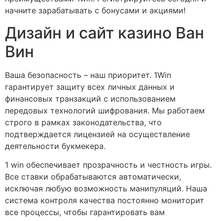
начните зарабатывать с бонусами и акциями!
Дизайн и сайт казино Ван
Вин
Ваша безопасность – наш приоритет. 1Win
гарантирует защиту всех личных данных и
финансовых транзакций с использованием
передовых технологий шифрования. Мы работаем
строго в рамках законодательства, что
подтверждается лицензией на осуществление
деятельности букмекера.
1 win обеспечивает прозрачность и честность игры.
Все ставки обрабатываются автоматически,
исключая любую возможность манипуляций. Наша
система контроля качества постоянно мониторит
все процессы, чтобы гарантировать вам