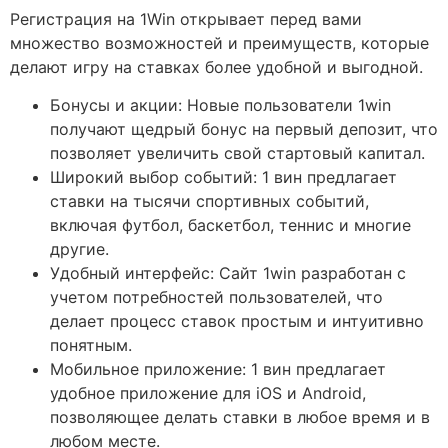
Регистрация на 1Win открывает перед вами
множество возможностей и преимуществ, которые
делают игру на ставках более удобной и выгодной.
Бонусы и акции: Новые пользователи 1win
получают щедрый бонус на первый депозит, что
позволяет увеличить свой стартовый капитал.
Широкий выбор событий: 1 вин предлагает
ставки на тысячи спортивных событий,
включая футбол, баскетбол, теннис и многие
другие.
Удобный интерфейс: Сайт 1win разработан с
учетом потребностей пользователей, что
делает процесс ставок простым и интуитивно
понятным.
Мобильное приложение: 1 вин предлагает
удобное приложение для iOS и Android,
позволяющее делать ставки в любое время и в
любом месте.