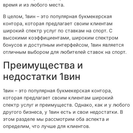
время и из любого места.
В целом, 1вин – это популярная букмекерская
контора, которая предлагает своим клиентам
широкий спектр услуг по ставкам на спорт. С
высокими коэффициентами, широким спектром
бонусов и доступным интерфейсом, 1вин является
отличным выбором для любителей ставок на спорт.
Преимущества и
недостатки 1вин
1вин – это популярная букмекерская контора,
которая предлагает своим клиентам широкий
спектр услуг и преимуществ. Однако, как и у любого
другого бизнеса, у 1вин есть и свои недостатки. В
этом разделе мы рассмотрим оба аспекта и
определим, что лучше для клиентов.