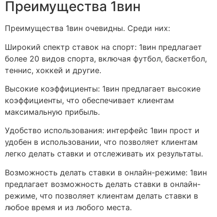
Преимущества 1вин
Преимущества 1вин очевидны. Среди них:
Широкий спектр ставок на спорт: 1вин предлагает
более 20 видов спорта, включая футбол, баскетбол,
теннис, хоккей и другие.
Высокие коэффициенты: 1вин предлагает высокие
коэффициенты, что обеспечивает клиентам
максимальную прибыль.
Удобство использования: интерфейс 1вин прост и
удобен в использовании, что позволяет клиентам
легко делать ставки и отслеживать их результаты.
Возможность делать ставки в онлайн-режиме: 1вин
предлагает возможность делать ставки в онлайн-
режиме, что позволяет клиентам делать ставки в
любое время и из любого места.