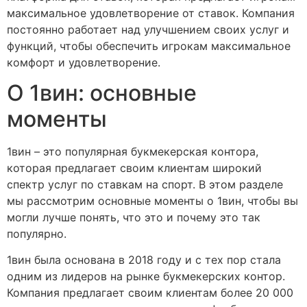
максимальное удовлетворение от ставок. Компания
постоянно работает над улучшением своих услуг и
функций, чтобы обеспечить игрокам максимальное
комфорт и удовлетворение.
О 1вин: основные
моменты
1вин – это популярная букмекерская контора,
которая предлагает своим клиентам широкий
спектр услуг по ставкам на спорт. В этом разделе
мы рассмотрим основные моменты о 1вин, чтобы вы
могли лучше понять, что это и почему это так
популярно.
1вин была основана в 2018 году и с тех пор стала
одним из лидеров на рынке букмекерских контор.
Компания предлагает своим клиентам более 20 000