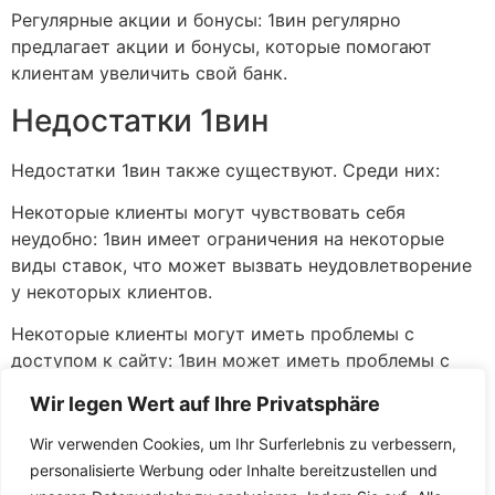
Регулярные акции и бонусы: 1вин регулярно
предлагает акции и бонусы, которые помогают
клиентам увеличить свой банк.
Недостатки 1вин
Недостатки 1вин также существуют. Среди них:
Некоторые клиенты могут чувствовать себя
неудобно: 1вин имеет ограничения на некоторые
виды ставок, что может вызвать неудовлетворение
у некоторых клиентов.
Некоторые клиенты могут иметь проблемы с
доступом к сайту: 1вин может иметь проблемы с
доступом к сайту, что может вызвать
Wir legen Wert auf Ihre Privatsphäre
неудовлетворение у клиентов.
Wir verwenden Cookies, um Ihr Surferlebnis zu verbessern,
В целом, преимущества 1вин очевидны, но и
personalisierte Werbung oder Inhalte bereitzustellen und
недостатки также существуют. Клиенты должны