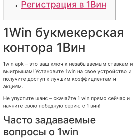
Регистрация в 1Вин
1Win букмекерская
контора 1Вин
1win apk – это ваш ключ к незабываемым ставкам и
выигрышам! Установите 1win на свое устройство и
получите доступ к лучшим коэффициентам и
акциям.
Не упустите шанс – скачайте 1 win прямо сейчас и
начните свою победную серию с 1 вин!
Часто задаваемые
вопросы о 1win