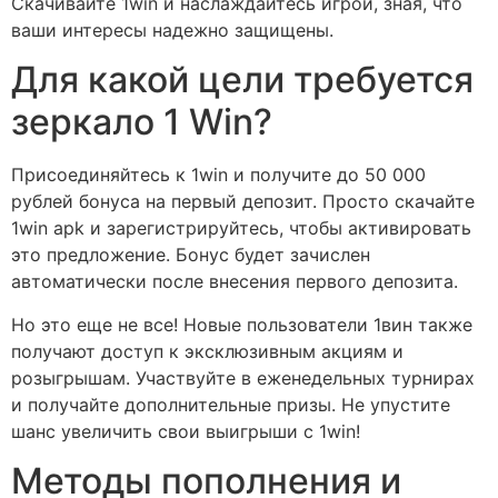
Скачивайте 1win и наслаждайтесь игрой, зная, что
ваши интересы надежно защищены.
Для какой цели требуется
зеркало 1 Win?
Присоединяйтесь к 1win и получите до 50 000
рублей бонуса на первый депозит. Просто скачайте
1win apk и зарегистрируйтесь, чтобы активировать
это предложение. Бонус будет зачислен
автоматически после внесения первого депозита.
Но это еще не все! Новые пользователи 1вин также
получают доступ к эксклюзивным акциям и
розыгрышам. Участвуйте в еженедельных турнирах
и получайте дополнительные призы. Не упустите
шанс увеличить свои выигрыши с 1win!
Методы пополнения и