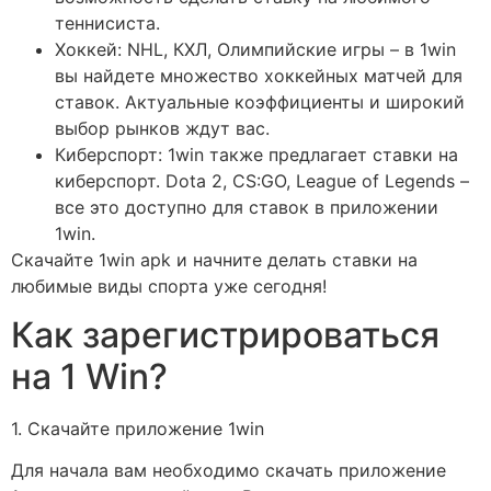
теннисиста.
Хоккей: NHL, КХЛ, Олимпийские игры – в 1win
вы найдете множество хоккейных матчей для
ставок. Актуальные коэффициенты и широкий
выбор рынков ждут вас.
Киберспорт: 1win также предлагает ставки на
киберспорт. Dota 2, CS:GO, League of Legends –
все это доступно для ставок в приложении
1win.
Скачайте 1win apk и начните делать ставки на
любимые виды спорта уже сегодня!
Как зарегистрироваться
на 1 Win?
1. Скачайте приложение 1win
Для начала вам необходимо скачать приложение