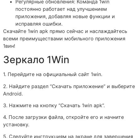
Регулярные обновления: Команда 1win
постоянно работает над улучшением
приложения, добавляя новые функции и
исправляя ошибки.
Скачайте 1win apk прямо сейчас и наслаждайтесь
всеми преимуществами мобильного приложения
1вин!
Зеркало 1Win
1. Перейдите на официальный сайт 1win.
2. Найдите раздел “Скачать приложение” и выберите
Android.
3. Нажмите на кнопку “Скачать 1win apk”.
4. После загрузки файла, откройте его и начните
установку.
5. Следуйте инструкциям на экране для завершения