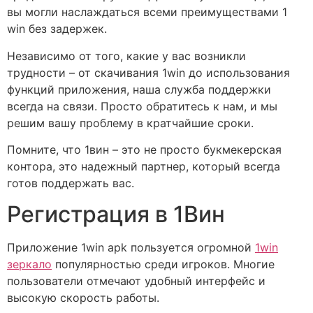
вы могли наслаждаться всеми преимуществами 1
win без задержек.
Независимо от того, какие у вас возникли
трудности – от скачивания 1win до использования
функций приложения, наша служба поддержки
всегда на связи. Просто обратитесь к нам, и мы
решим вашу проблему в кратчайшие сроки.
Помните, что 1вин – это не просто букмекерская
контора, это надежный партнер, который всегда
готов поддержать вас.
Регистрация в 1Вин
Приложение 1win apk пользуется огромной
1win
зеркало
популярностью среди игроков. Многие
пользователи отмечают удобный интерфейс и
высокую скорость работы.