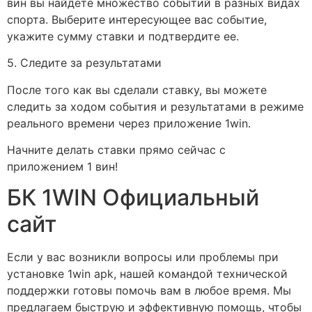
вин вы найдете множество событий в разных видах
спорта. Выберите интересующее вас событие,
укажите сумму ставки и подтвердите ее.
5. Следите за результатами
После того как вы сделали ставку, вы можете
следить за ходом события и результатами в режиме
реального времени через приложение 1win.
Начните делать ставки прямо сейчас с
приложением 1 вин!
БК 1WIN Официальный
сайт
Если у вас возникли вопросы или проблемы при
установке 1win apk, нашей командой технической
поддержки готовы помочь вам в любое время. Мы
предлагаем быструю и эффективную помощь, чтобы