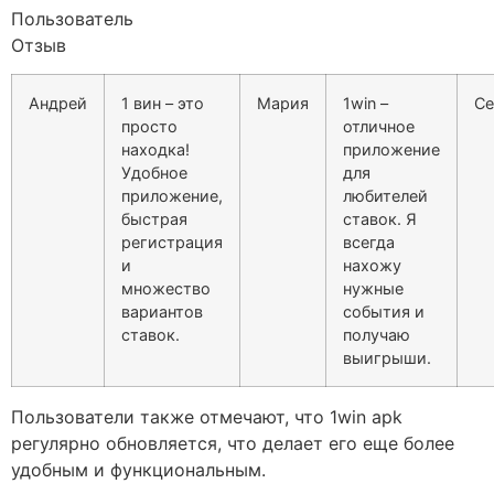
Пользователь
Отзыв
Андрей
1 вин – это
Мария
1win –
Се
просто
отличное
находка!
приложение
Удобное
для
приложение,
любителей
быстрая
ставок. Я
регистрация
всегда
и
нахожу
множество
нужные
вариантов
события и
ставок.
получаю
выигрыши.
Пользователи также отмечают, что 1win apk
регулярно обновляется, что делает его еще более
удобным и функциональным.