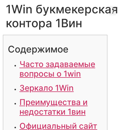
1Win букмекерская
контора 1Вин
Содержимое
Часто задаваемые
вопросы о 1win
Зеркало 1Win
Преимущества и
недостатки 1вин
Официальный сайт