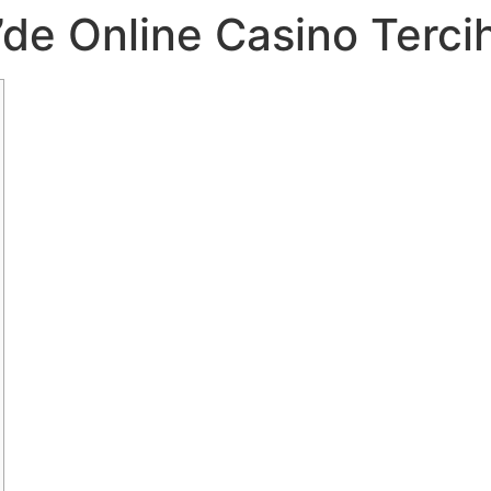
H
’de Online Casino Tercih