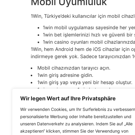
Mobil Uyumluluk
1Win, Türkiye’deki kullanıcılar için mobil ci
1win mobil uygulaması sayesinde her yerd
1win bet işlemlerinizi hızlı ve güvenli bir 
1win casino oyunları mobil cihazlarınızda
1Win, hem Android hem de iOS cihazlar için op
indirmeye gerek yok. Sadece tarayıcınızdan 1
Mobil cihazınızdan tarayıcı açın.
1win giriş adresine gidin.
1win giriş yap veya yeni bir hesap oluştur.
1win casino veya 1win bet oyunlarını seçer
1Win, mobil uyumluluğu sayesinde Türkiye’deki
Wir legen Wert auf Ihre Privatsphäre
Müşteri Desteği
Wir verwenden Cookies, um Ihr Surferlebnis zu verbessern
personalisierte Werbung oder Inhalte bereitzustellen und
unseren Datenverkehr zu analysieren. Indem Sie auf „Alle
1win giriş yaptığınızda, kaliteli müşteri desteği
akzeptieren“ klicken, stimmen Sie der Verwendung von
sunar. Herhangi bir sorun yaşadığınızda veya b