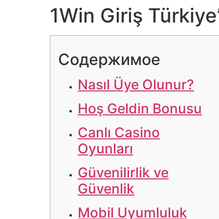
1Win Giriş Türkiye
Содержимое
Nasıl Üye Olunur?
Hoş Geldin Bonusu
Canlı Casino
Oyunları
Güvenilirlik ve
Güvenlik
Mobil Uyumluluk