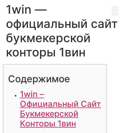
1win —
официальный сайт
букмекерской
конторы 1вин
Содержимое
1win –
Официальный Сайт
Букмекерской
Конторы 1вин