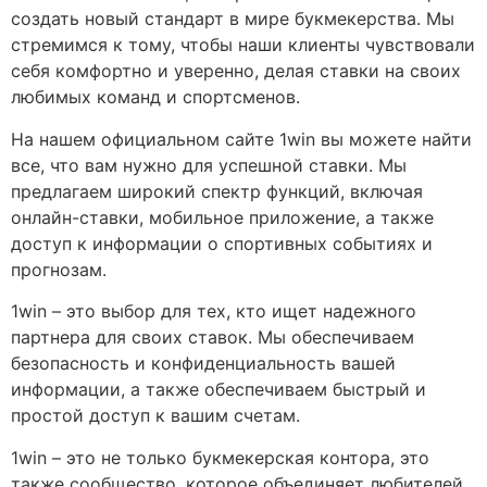
создать новый стандарт в мире букмекерства. Мы
стремимся к тому, чтобы наши клиенты чувствовали
себя комфортно и уверенно, делая ставки на своих
любимых команд и спортсменов.
На нашем официальном сайте 1win вы можете найти
все, что вам нужно для успешной ставки. Мы
предлагаем широкий спектр функций, включая
онлайн-ставки, мобильное приложение, а также
доступ к информации о спортивных событиях и
прогнозам.
1win – это выбор для тех, кто ищет надежного
партнера для своих ставок. Мы обеспечиваем
безопасность и конфиденциальность вашей
информации, а также обеспечиваем быстрый и
простой доступ к вашим счетам.
1win – это не только букмекерская контора, это
также сообщество, которое объединяет любителей