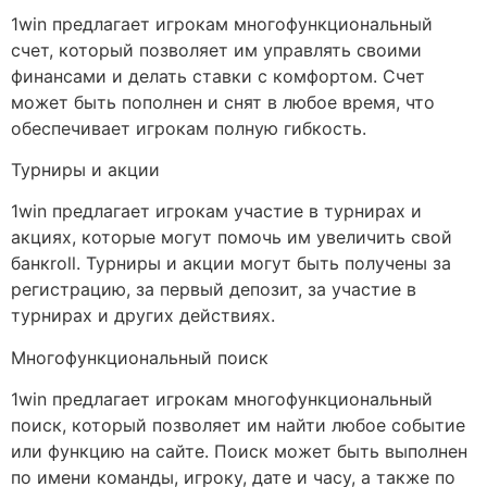
1win предлагает игрокам многофункциональный
счет, который позволяет им управлять своими
финансами и делать ставки с комфортом. Счет
может быть пополнен и снят в любое время, что
обеспечивает игрокам полную гибкость.
Турниры и акции
1win предлагает игрокам участие в турнирах и
акциях, которые могут помочь им увеличить свой
банкroll. Турниры и акции могут быть получены за
регистрацию, за первый депозит, за участие в
турнирах и других действиях.
Многофункциональный поиск
1win предлагает игрокам многофункциональный
поиск, который позволяет им найти любое событие
или функцию на сайте. Поиск может быть выполнен
по имени команды, игроку, дате и часу, а также по