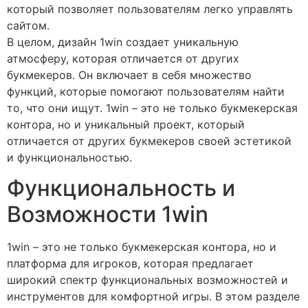
который позволяет пользователям легко управлять
сайтом.
В целом, дизайн 1win создает уникальную
атмосферу, которая отличается от других
букмекеров. Он включает в себя множество
функций, которые помогают пользователям найти
то, что они ищут. 1win – это не только букмекерская
контора, но и уникальный проект, который
отличается от других букмекеров своей эстетикой
и функциональностью.
Функциональность и
Возможности 1win
1win – это не только букмекерская контора, но и
платформа для игроков, которая предлагает
широкий спектр функциональных возможностей и
инструментов для комфортной игры. В этом разделе