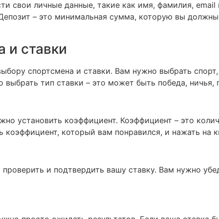
ти свои личные данные, такие как имя, фамилия, email
Депозит – это минимальная сумма, которую вы должны 
а и ставки
ыбору спортсмена и ставки. Вам нужно выбрать спорт, 
о выбрать тип ставки – это может быть победа, ничья,
жно установить коэффициент. Коэффициент – это колич
 коэффициент, который вам понравился, и нажать на кн
проверить и подтвердить вашу ставку. Вам нужно убед
жно просто ожидать результатов. Если ваша ставка бу