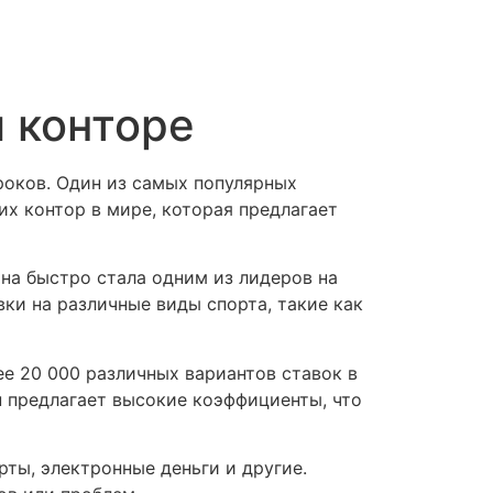
й конторе
роков. Один из самых популярных
их контор в мире, которая предлагает
она быстро стала одним из лидеров на
вки на различные виды спорта, такие как
ее 20 000 различных вариантов ставок в
н предлагает высокие коэффициенты, что
рты, электронные деньги и другие.