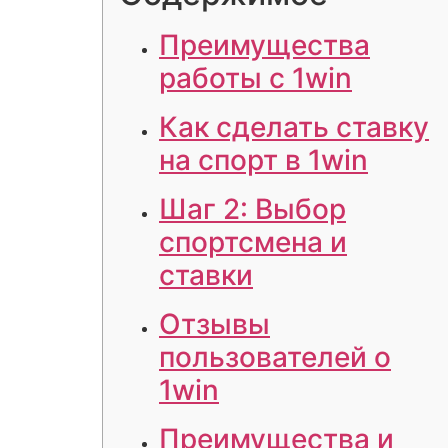
Преимущества
работы с 1win
Как сделать ставку
на спорт в 1win
Шаг 2: Выбор
спортсмена и
ставки
Отзывы
пользователей о
1win
Преимущества и