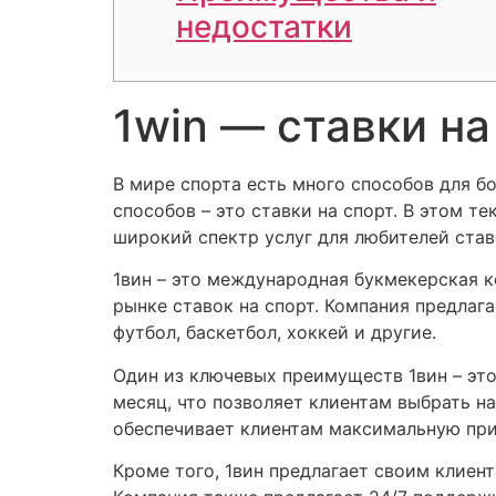
недостатки
1win — ставки на
В мире спорта есть много способов для 
способов – это ставки на спорт. В этом т
широкий спектр услуг для любителей ставо
1вин – это международная букмекерская ко
рынке ставок на спорт. Компания предлага
футбол, баскетбол, хоккей и другие.
Один из ключевых преимуществ 1вин – это
месяц, что позволяет клиентам выбрать н
обеспечивает клиентам максимальную при
Кроме того, 1вин предлагает своим клиен