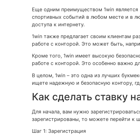
Еще одним преимуществом 1win является е
спортивных событий в любом месте и в лю
доступа к интернету.
1win также предлагает своим клиентам р
работе с конторой. Это может быть, напри
Кроме того, 1win имеет высокую безопасн
работе с конторой. Это особенно важно дл
В целом, 1win – это одна из лучших букм
ищете надежную и безопасную контору, где
Как сделать ставку на
Для начала, вам нужно зарегистрироватьс
зарегистрированы, то можете перейти к ш
Шаг 1: Зарегистрация