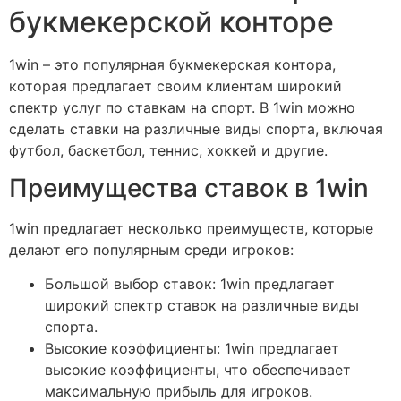
букмекерской конторе
1win – это популярная букмекерская контора,
которая предлагает своим клиентам широкий
спектр услуг по ставкам на спорт. В 1win можно
сделать ставки на различные виды спорта, включая
футбол, баскетбол, теннис, хоккей и другие.
Преимущества ставок в 1win
1win предлагает несколько преимуществ, которые
делают его популярным среди игроков:
Большой выбор ставок: 1win предлагает
широкий спектр ставок на различные виды
спорта.
Высокие коэффициенты: 1win предлагает
высокие коэффициенты, что обеспечивает
максимальную прибыль для игроков.