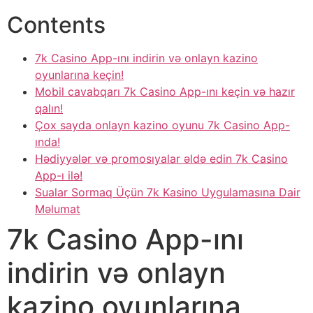
Contents
7k Casino App-ını indirin və onlayn kazino
oyunlarına keçin!
Mobil cavabqarı 7k Casino App-ını keçin və hazır
qalın!
Çox sayda onlayn kazino oyunu 7k Casino App-
ında!
Hədiyyələr və promosıyalar əldə edin 7k Casino
App-ı ilə!
Sualar Sormaq Üçün 7k Kasino Uygulamasına Dair
Məlumat
7k Casino App-ını
indirin və onlayn
kazino oyunlarına