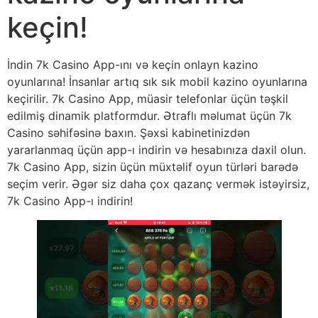
keçin!
İndin 7k Casino App-ını və keçin onlayn kazino
oyunlarına! İnsanlar artıq sık sık mobil kazino oyunlarına
keçirilir. 7k Casino App, müasir telefonlar üçün təşkil
edilmiş dinamik platformdur. Ətraflı məlumat üçün 7k
Casino səhifəsinə baxın. Şəxsi kabinetinizdən
yararlanmaq üçün app-ı indirin və hesabınıza daxil olun.
7k Casino App, sizin üçün müxtəlif oyun türləri barədə
seçim verir. Əgər siz daha çox qazanç vermək istəyirsiz,
7k Casino App-ı indirin!