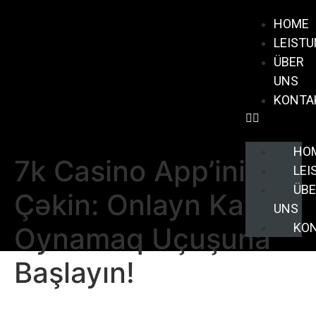
HOME
LEIST
ÜBER
UNS
KONTA
HO
7k Casino App’ini
LEI
ÜB
Çəkin: Onlayn Kazino
UNS
KO
Oynamaq Uçuşuna
Başlayın!