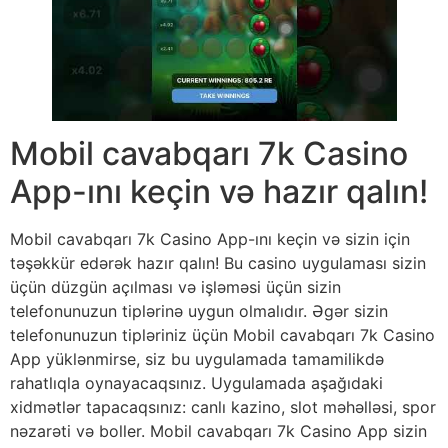
Mobil cavabqarı 7k Casino
App-ını keçin və hazır qalın!
Mobil cavabqarı 7k Casino App-ını keçin və sizin için
təşəkkür edərək hazır qalın! Bu casino uygulaması sizin
üçün düzgün açılması və işləməsi üçün sizin
telefonunuzun tiplərinə uygun olmalıdır. Əgər sizin
telefonunuzun tipləriniz üçün Mobil cavabqarı 7k Casino
App yüklənmirse, siz bu uygulamada tamamilikdə
rahatlıqla oynayacaqsınız. Uygulamada aşağıdaki
xidmətlər tapacaqsınız: canlı kazino, slot məhəlləsi, spor
nəzarəti və boller. Mobil cavabqarı 7k Casino App sizin