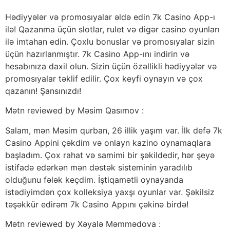
Hədiyyələr və promosıyalar əldə edin 7k Casino App-ı
ilə! Qazanma üçün slotlar, rulet və digər casino oyunları
ilə imtahan edin. Çoxlu bonuslar və promosıyalar sizin
üçün hazırlanmıştır. 7k Casino App-ını indirin və
hesabınıza daxil olun. Sizin üçün özəllikli hədiyyələr və
promosıyalar təklif edilir. Çox keyfi oynayın və çox
qazanın! Şansınızdı!
Mətn reviewed by Məsim Qasımov :
Salam, mən Məsim qurban, 26 illik yaşım var. İlk defə 7k
Casino Appini çəkdim və onlayn kazino oynamaqlara
başladım. Çox rahat və samimi bir şəkildedir, hər şeyə
istifadə edərkən mən dəstək sisteminin yaradılıb
olduğunu fələk keçdim. İştiqamətli oynayanda
istədiyimdən çox kolleksiya yaxşı oyunlar var. Şəkilsiz
təşəkkür edirəm 7k Casino Appını çəkinə birdə!
Mətn reviewed by Xəyalə Məmmədova :