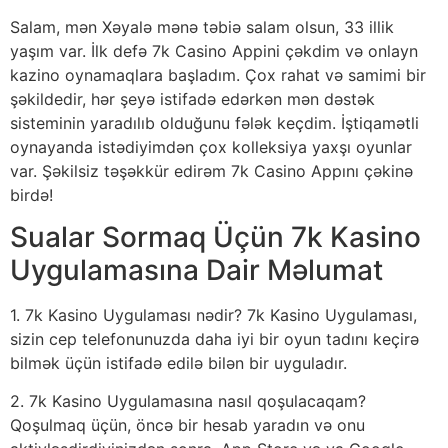
Salam, mən Xəyalə mənə təbiə salam olsun, 33 illik
yaşım var. İlk defə 7k Casino Appini çəkdim və onlayn
kazino oynamaqlara başladım. Çox rahat və samimi bir
şəkildedir, hər şeyə istifadə edərkən mən dəstək
sisteminin yaradılıb olduğunu fələk keçdim. İştiqamətli
oynayanda istədiyimdən çox kolleksiya yaxşı oyunlar
var. Şəkilsiz təşəkkür edirəm 7k Casino Appını çəkinə
birdə!
Sualar Sormaq Üçün 7k Kasino
Uygulamasına Dair Məlumat
1. 7k Kasino Uygulaması nədir? 7k Kasino Uygulaması,
sizin cep telefonunuzda daha iyi bir oyun tadını keçirə
bilmək üçün istifadə edilə bilən bir uyguladır.
2. 7k Kasino Uygulamasına nasıl qoşulacaqam?
Qoşulmaq üçün, öncə bir hesab yaradın və onu