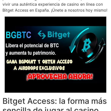
vivir una auténtica experiencia de casino en línea con
Bitget Access en España. ¡Únete a nosotros hoy mismo!
Bitget Access: la forma más
sencilla de jugar al casino