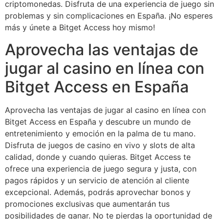
criptomonedas. Disfruta de una experiencia de juego sin
problemas y sin complicaciones en España. ¡No esperes
más y únete a Bitget Access hoy mismo!
Aprovecha las ventajas de
jugar al casino en línea con
Bitget Access en España
Aprovecha las ventajas de jugar al casino en línea con
Bitget Access en España y descubre un mundo de
entretenimiento y emoción en la palma de tu mano.
Disfruta de juegos de casino en vivo y slots de alta
calidad, donde y cuando quieras. Bitget Access te
ofrece una experiencia de juego segura y justa, con
pagos rápidos y un servicio de atención al cliente
excepcional. Además, podrás aprovechar bonos y
promociones exclusivas que aumentarán tus
posibilidades de ganar. No te pierdas la oportunidad de