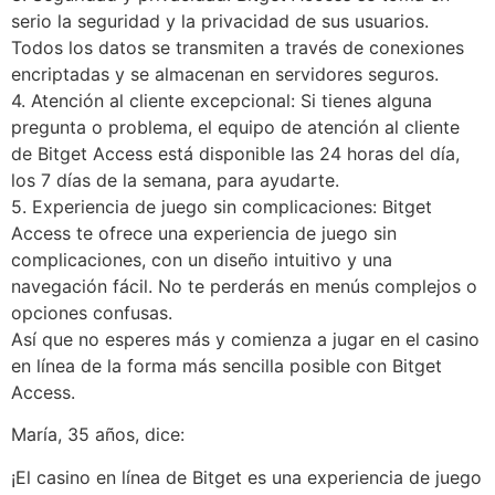
serio la seguridad y la privacidad de sus usuarios.
Todos los datos se transmiten a través de conexiones
encriptadas y se almacenan en servidores seguros.
4. Atención al cliente excepcional: Si tienes alguna
pregunta o problema, el equipo de atención al cliente
de Bitget Access está disponible las 24 horas del día,
los 7 días de la semana, para ayudarte.
5. Experiencia de juego sin complicaciones: Bitget
Access te ofrece una experiencia de juego sin
complicaciones, con un diseño intuitivo y una
navegación fácil. No te perderás en menús complejos o
opciones confusas.
Así que no esperes más y comienza a jugar en el casino
en línea de la forma más sencilla posible con Bitget
Access.
María, 35 años, dice:
¡El casino en línea de Bitget es una experiencia de juego