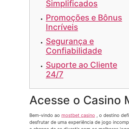
Simplificados
Promoções e Bônus
Incríveis
Segurança e
Confiabilidade
Suporte ao Cliente
24/7
Acesse o Casino M
Bem-vindo ao
mostbet casino
, o destino de
desfrutar de uma experiência de jogo incom