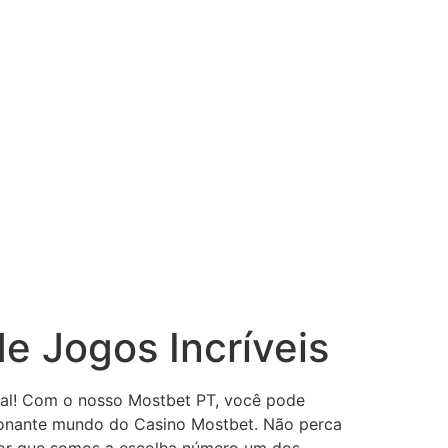
e Jogos Incríveis
ugal! Com o nosso Mostbet PT, você pode
cionante mundo do Casino Mostbet. Não perca