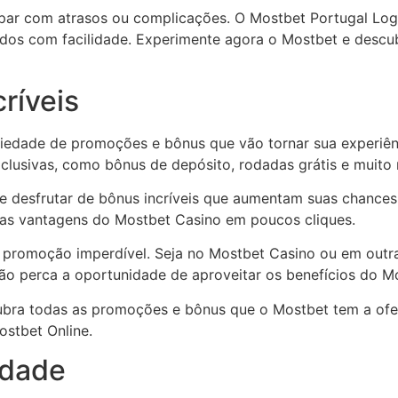
par com atrasos ou complicações. O Mostbet Portugal Logi
ndos com facilidade. Experimente agora o Mostbet e descu
ríveis
iedade de promoções e bônus que vão tornar sua experiê
clusivas, como bônus de depósito, rodadas grátis e muito 
e desfrutar de bônus incríveis que aumentam suas chances
 as vantagens do Mostbet Casino em poucos cliques.
promoção imperdível. Seja no Mostbet Casino ou em outra
ão perca a oportunidade de aproveitar os benefícios do Mo
ubra todas as promoções e bônus que o Mostbet tem a ofer
ostbet Online.
idade