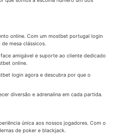
 por que somos a escolha número um dos
ento online. Com um mostbet portugal login
 de mesa clássicos.
face amigável e suporte ao cliente dedicado
tbet online.
tbet login agora e descubra por que o
cer diversão e adrenalina em cada partida.
eriência única aos nossos jogadores. Com o
ernas de poker e blackjack.