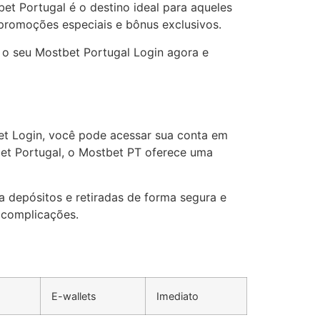
et Portugal é o destino ideal para aqueles
promoções especiais e bônus exclusivos.
 o seu Mostbet Portugal Login agora e
bet Login, você pode acessar sua conta em
bet Portugal, o Mostbet PT oferece uma
 depósitos e retiradas de forma segura e
 complicações.
E-wallets
Imediato