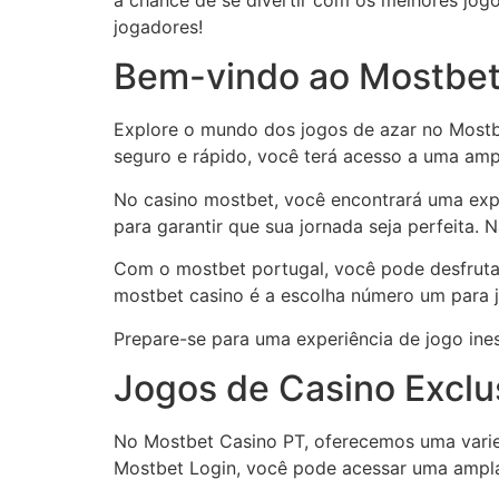
a chance de se divertir com os melhores jo
jogadores!
Bem-vindo ao Mostbet
Explore o mundo dos jogos de azar no Mostbe
seguro e rápido, você terá acesso a uma amp
No casino mostbet, você encontrará uma expe
para garantir que sua jornada seja perfeita.
Com o mostbet portugal, você pode desfrutar
mostbet casino é a escolha número um para j
Prepare-se para uma experiência de jogo ines
Jogos de Casino Exclu
No Mostbet Casino PT, oferecemos uma varie
Mostbet Login, você pode acessar uma ampla 