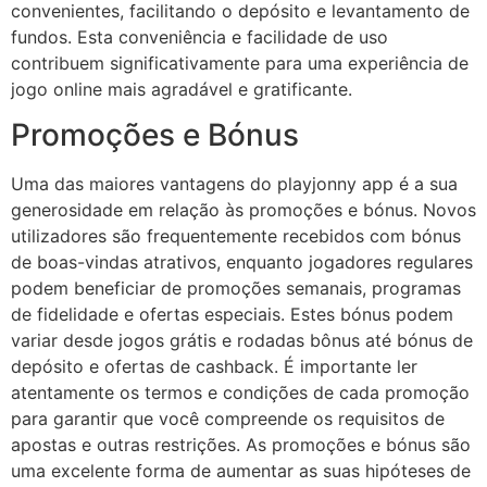
convenientes, facilitando o depósito e levantamento de
fundos. Esta conveniência e facilidade de uso
contribuem significativamente para uma experiência de
jogo online mais agradável e gratificante.
Promoções e Bónus
Uma das maiores vantagens do playjonny app é a sua
generosidade em relação às promoções e bónus. Novos
utilizadores são frequentemente recebidos com bónus
de boas-vindas atrativos, enquanto jogadores regulares
podem beneficiar de promoções semanais, programas
de fidelidade e ofertas especiais. Estes bónus podem
variar desde jogos grátis e rodadas bônus até bónus de
depósito e ofertas de cashback. É importante ler
atentamente os termos e condições de cada promoção
para garantir que você compreende os requisitos de
apostas e outras restrições. As promoções e bónus são
uma excelente forma de aumentar as suas hipóteses de