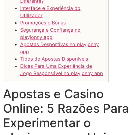
Diferente?
Interface e Experiência do
Utilizador
Promoções e Bónus
Segurança e Confiança no
playjonny app
Apostas Desportivas no playjonny
app
Tipos de Apostas Disponíveis
Dicas Para Uma Experiência de
Jogo Responsável no playjonny app
Apostas e Casino
Online: 5 Razões Para
Experimentar o