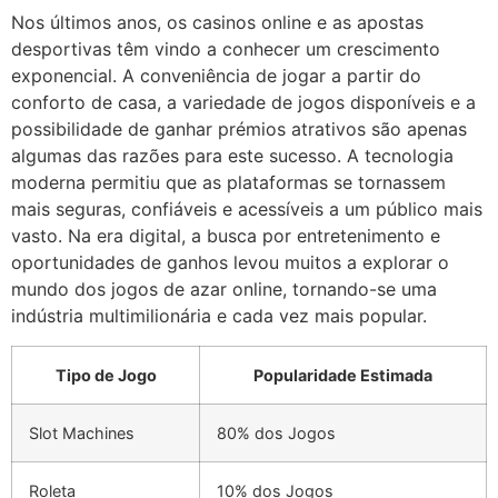
Nos últimos anos, os casinos online e as apostas
desportivas têm vindo a conhecer um crescimento
exponencial. A conveniência de jogar a partir do
conforto de casa, a variedade de jogos disponíveis e a
possibilidade de ganhar prémios atrativos são apenas
algumas das razões para este sucesso. A tecnologia
moderna permitiu que as plataformas se tornassem
mais seguras, confiáveis e acessíveis a um público mais
vasto. Na era digital, a busca por entretenimento e
oportunidades de ganhos levou muitos a explorar o
mundo dos jogos de azar online, tornando-se uma
indústria multimilionária e cada vez mais popular.
Tipo de Jogo
Popularidade Estimada
Slot Machines
80% dos Jogos
Roleta
10% dos Jogos