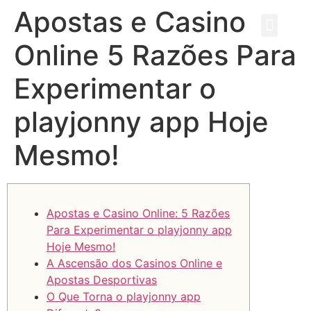
Apostas e Casino
Online 5 Razões Para
Experimentar o
playjonny app Hoje
Mesmo!
Apostas e Casino Online: 5 Razões
Para Experimentar o playjonny app
Hoje Mesmo!
A Ascensão dos Casinos Online e
Apostas Desportivas
O Que Torna o playjonny app