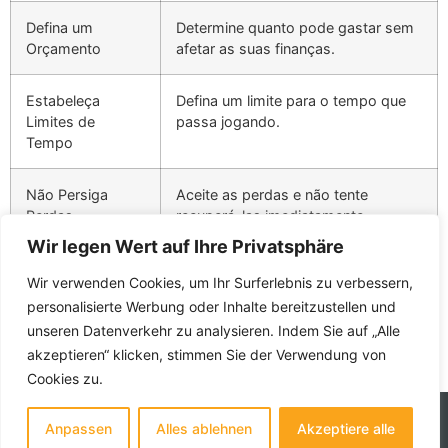
Defina um
Determine quanto pode gastar sem
Orçamento
afetar as suas finanças.
Estabeleça
Defina um limite para o tempo que
Limites de
passa jogando.
Tempo
Não Persiga
Aceite as perdas e não tente
Perdas
recuperá-las imediatamente.
Wir legen Wert auf Ihre Privatsphäre
Aposte com
Lembre-se que o jogo deve ser
Wir verwenden Cookies, um Ihr Surferlebnis zu verbessern,
Responsabilidade
divertido e não uma fonte de stress.
personalisierte Werbung oder Inhalte bereitzustellen und
unseren Datenverkehr zu analysieren. Indem Sie auf „Alle
Ao seguir estas dicas, pode aproveitar a emoção do
akzeptieren“ klicken, stimmen Sie der Verwendung von
playjonny app
de forma segura e responsável.
Cookies zu.
Anpassen
Alles ablehnen
Akzeptiere alle
© 2026 Entrümpel Express