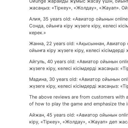
Ойunge жарайды жұмыс жасау үшін, ойынтың
жасаңыз: «Тіркеу», «Жолдау», «Жауап». О
Алия, 35 years old: «Авиатор ойынын onli
Сонда, ойынға кіру жүзеге кіру, келесі к
керек.»
Жанна, 22 years old: «Ақысыннан, Авиато
ойынға кіру жүзеге кіру, келесі кісімдер
Айгуль, 40 years old: «Авиатор ойынын on
жүзеге кіру, келесі кісімдерді жасаңыз: 
Мадина, 30 years old: «Авиатор ойынын on
жүзеге кіру, келесі кісімдерді жасаңыз: 
The above reviews are from customers with a 
of how to play the game and emphasize the i
Айжан, 45 years old: «Авиатор ойынын onl
кіру, «Тіркеу», «Жолдау», «Жауап» деп жа