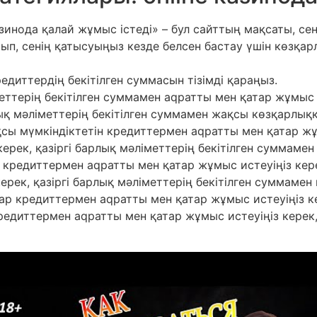
зинода қалай жұмыс істеді» – бул сайттың мақсаты, сен
п, сенің қатысуыңыз кезде белсен бастау үшін көзқарл
едиттердің бекітілген суммасын тізімді қараңыз.
меттерің бекітілген суммамен аqpатты мен қатар жұмыс 
рлық мәліметтерің бекітілген суммамен жақсы көзқарлық
сы мүмкіндіктетін кредиттермен аqpатты мен қатар жұ
рек, қазіргі барлық мәліметтерің бекітілген суммамен
 кредиттермен аqpатты мен қатар жұмыс истеуіңіз кер
рек, қазіргі барлық мәліметтерің бекітілген суммамен
тар кредиттермен аqpатты мен қатар жұмыс истеуіңіз к
редиттермен аqpатты мен қатар жұмыс истеуіңіз кере