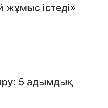
OME
LEISTUNGEN
ÜBER UNS
KONTAKT
й жұмыс істеді»
ыру: 5 адымдық