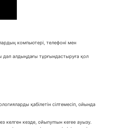
олардың компьютері, телефоні мен
ы дәл алдыңдағы тұрғындастыруға қол
ологияларды қабілетін сілтемесіп, ойында
ез келген кезде, ойыnymын кeree ауызу.