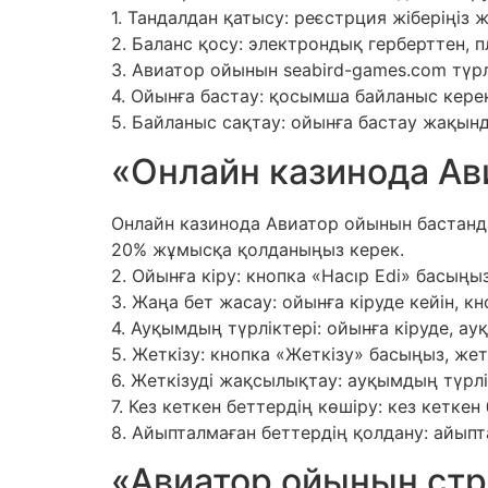
1. Тандалдан қатысу: реєстрция жіберіңіз ж
2. Баланс қосу: электрондық герберттен, 
3. Авиатор ойынын seabird-games.com түр
4. Ойынға бастау: қосымша байланыс кер
5. Байланыс сақтау: ойынға бастау жақында
«Онлайн казинода А
Онлайн казинода Авиатор ойынын бастандай
20% жұмысқа қолданыңыз керек.
2. Ойынға кіру: кнопка «Hacıp Edi» басыңы
3. Жаңа бет жасау: ойынға кіруде кейін, к
4. Ауқымдың түрліктері: ойынға кіруде, а
5. Жеткізу: кнопка «Жеткізу» басыңыз, жетк
6. Жеткізуді жақсылықтау: ауқымдың түрлі
7. Кез кеткен беттердің көшіру: кез кетке
8. Айыпталмаған беттердің қолдану: айып
«Авиатор ойынын стра