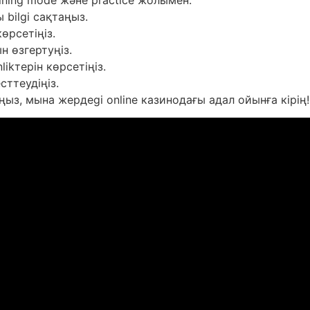
ы bilgi сақтаңыз.
өрсетіңіз.
н өзгертуңіз.
nlikтерін көрсетіңіз.
сттеудіңіз.
з, мына жердеgi online казинодағы адал ойынға кірің!