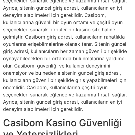
seçenekleri sunarak eğlence ve kazanma fırsatı sağlar.
Ayrıca, sitenin güncel giriş adresi, kullanıcıların en iyi
deneyim alabilmeleri için gereklidir. Casibom,
kullanıcılarına güvenli bir oyun ortamı ve çeşitli oyun
seçenekleri sunarak popüler bir kasino site haline
gelmiştir. Casibom giriş adresi, kullanıcıların rahatlıkla
oyunlarına erişebilmelerine olanak tanır. Sitenin güncel
giriş adresi, kullanıcıların her zaman güvenli bir şekilde
oynayabilecekleri bir ortamda bulunmalarına yardımcı
olur. Casibom, güvenliği ve kullanıcı deneyimini
önemsiyor ve bu nedenle sitenin güncel giriş adresi,
kullanıcıların güvenli bir şekilde giriş yapabilmeleri için
önemlidir. Casibom, kullanıcılarına çeşitli oyun
seçenekleri sunarak eğlence ve kazanma fırsatı sağlar.
Ayrıca, sitenin güncel giriş adresi, kullanıcıların en iyi
deneyim alabilmeleri için gereklidir.
Casibom Kasino Güvenliği
ve Yetersizlikleri