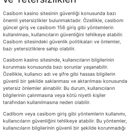
Casibom kasino sitesinin güvenliği konusunda bazı
önemli yetersizlikler bulunmaktadır. Özellikle, casibom
güncel giriş ve casibom 158 giriş gibi yöntemlerin
kullanılması, kullanıcıların güvenliğini tehlikeye atabilir.
Casibom sitesindeki güvenlik politikaları ve önlemler,
bazı yetersizliklere sahip olabilir.
Casibom kasino sitesinde, kullanıcıların bilgilerinin
korunması konusunda bazı sorunlar yaşanabilir.
Özellikle, kullanıcı adı ve şifre gibi hassas bilgilerin
güvenli bir şekilde saklanması ve aktarılması konusunda
yetersiz önlemler alınabilir. Bu durum, kullanıcıların
bilgilerinin çalınmasına veya kötü niyetli kişiler
tarafından kullanılmasına neden olabilir.
Cadibom veya casibom giriş gibi yöntemlerin kullanımı,
kullanıcıların güvenliğini tehlikeye atabilir. Bu yöntemler,
kullanıcıların bilgilerinin güvenli bir şekilde korunmadığı