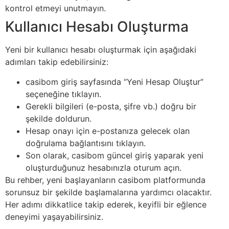
kontrol etmeyi unutmayın.
Kullanıcı Hesabı Oluşturma
Yeni bir kullanıcı hesabı oluşturmak için aşağıdaki
adımları takip edebilirsiniz:
casibom giriş sayfasında “Yeni Hesap Oluştur”
seçeneğine tıklayın.
Gerekli bilgileri (e-posta, şifre vb.) doğru bir
şekilde doldurun.
Hesap onayı için e-postanıza gelecek olan
doğrulama bağlantısını tıklayın.
Son olarak, casibom güncel giriş yaparak yeni
oluşturduğunuz hesabınızla oturum açın.
Bu rehber, yeni başlayanların casibom platformunda
sorunsuz bir şekilde başlamalarına yardımcı olacaktır.
Her adımı dikkatlice takip ederek, keyifli bir eğlence
deneyimi yaşayabilirsiniz.