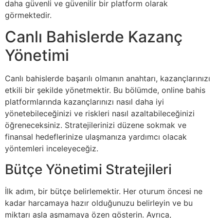
daha güvenli ve güvenilir bir platform olarak
görmektedir.
Canlı Bahislerde Kazanç
Yönetimi
Canlı bahislerde başarılı olmanın anahtarı, kazançlarınızı
etkili bir şekilde yönetmektir. Bu bölümde, online bahis
platformlarında kazançlarınızı nasıl daha iyi
yönetebileceğinizi ve riskleri nasıl azaltabileceğinizi
öğreneceksiniz. Stratejilerinizi düzene sokmak ve
finansal hedeflerinize ulaşmanıza yardımcı olacak
yöntemleri inceleyeceğiz.
Bütçe Yönetimi Stratejileri
İlk adım, bir bütçe belirlemektir. Her oturum öncesi ne
kadar harcamaya hazır olduğunuzu belirleyin ve bu
miktarı asla aşmamaya özen gösterin. Ayrıca,