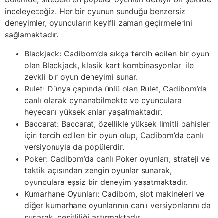
inceleyeceğiz. Her bir oyunun sunduğu benzersiz
deneyimler, oyuncuların keyifli zaman geçirmelerini
sağlamaktadır.
Blackjack: Cadibom’da sıkça tercih edilen bir oyun
olan Blackjack, klasik kart kombinasyonları ile
zevkli bir oyun deneyimi sunar.
Rulet: Dünya çapında ünlü olan Rulet, Cadibom’da
canlı olarak oynanabilmekte ve oyunculara
heyecanı yüksek anlar yaşatmaktadır.
Baccarat: Baccarat, özellikle yüksek limitli bahisler
için tercih edilen bir oyun olup, Cadibom’da canlı
versiyonuyla da popülerdir.
Poker: Cadibom’da canlı Poker oyunları, strateji ve
taktik açısından zengin oyunlar sunarak,
oyunculara eşsiz bir deneyim yaşatmaktadır.
Kumarhane Oyunları: Cadibom, slot makineleri ve
diğer kumarhane oyunlarının canlı versiyonlarını da
sunarak, çeşitliliği artırmaktadır.