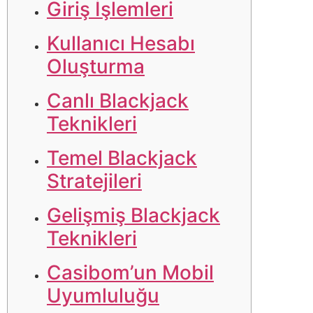
Giriş İşlemleri
Kullanıcı Hesabı
Oluşturma
Canlı Blackjack
Teknikleri
Temel Blackjack
Stratejileri
Gelişmiş Blackjack
Teknikleri
Casibom’un Mobil
Uyumluluğu