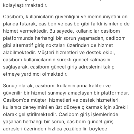
kolaylaştırmaktadır.
Casibom, kullanıcıların güvenliğini ve memnuniyetini ön
planda tutarak, casibon ve casibo gibi farklı isimlerle de
hizmet vermektedir. Bu sayede, kullanıcılar casibom
platformunda herhangi bir sorun yaşamadan, cadibom
gibi alternatif giriş noktaları üzerinden de hizmet
alabilmektedir. Müşteri hizmetleri ve destek ekibi,
casibom kullanıcılarının sürekli güncel kalmasını
sağlayarak, casibom güncel giriş adreslerini takip
etmeye yardımcı olmaktadır.
Sonuç olarak, casibom, kullanıcılarına kaliteli ve
güvenilir bir hizmet sunmayı amaçlayan bir platformdur.
Casibom’da müşteri hizmetleri ve destek hizmetleri,
kullanıcı deneyimini en üst düzeye çıkarmak için sürekli
olarak geliştirilmektedir. Casibom giriş işlemlerinde
yaşanan herhangi bir sorun, casibom güncel giriş
adresleri üzerinden hızlıca çözülebilir, böylece