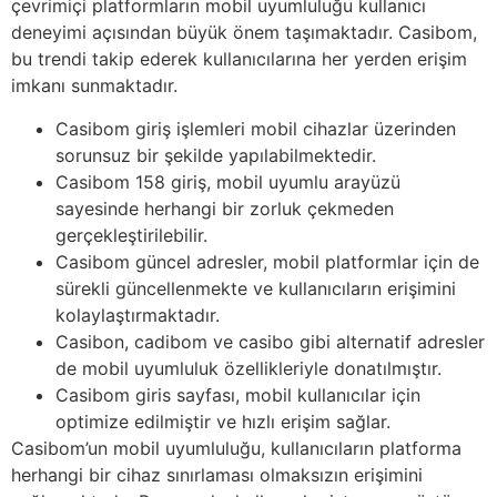
çevrimiçi platformların mobil uyumluluğu kullanıcı
deneyimi açısından büyük önem taşımaktadır. Casibom,
bu trendi takip ederek kullanıcılarına her yerden erişim
imkanı sunmaktadır.
Casibom giriş işlemleri mobil cihazlar üzerinden
sorunsuz bir şekilde yapılabilmektedir.
Casibom 158 giriş, mobil uyumlu arayüzü
sayesinde herhangi bir zorluk çekmeden
gerçekleştirilebilir.
Casibom güncel adresler, mobil platformlar için de
sürekli güncellenmekte ve kullanıcıların erişimini
kolaylaştırmaktadır.
Casibon, cadibom ve casibo gibi alternatif adresler
de mobil uyumluluk özellikleriyle donatılmıştır.
Casibom giris sayfası, mobil kullanıcılar için
optimize edilmiştir ve hızlı erişim sağlar.
Casibom’un mobil uyumluluğu, kullanıcıların platforma
herhangi bir cihaz sınırlaması olmaksızın erişimini