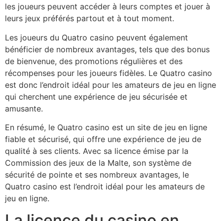
les joueurs peuvent accéder à leurs comptes et jouer à
leurs jeux préférés partout et à tout moment.
Les joueurs du Quatro casino peuvent également
bénéficier de nombreux avantages, tels que des bonus
de bienvenue, des promotions régulières et des
récompenses pour les joueurs fidèles. Le Quatro casino
est donc l’endroit idéal pour les amateurs de jeu en ligne
qui cherchent une expérience de jeu sécurisée et
amusante.
En résumé, le Quatro casino est un site de jeu en ligne
fiable et sécurisé, qui offre une expérience de jeu de
qualité à ses clients. Avec sa licence émise par la
Commission des jeux de la Malte, son système de
sécurité de pointe et ses nombreux avantages, le
Quatro casino est l’endroit idéal pour les amateurs de
jeu en ligne.
La licence du casino en