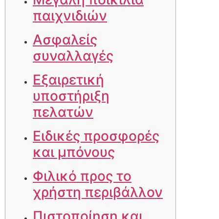
παιχνιδιών
Ασφαλείς
συναλλαγές
Εξαιρετική
υποστήριξη
πελατών
Ειδικές προσφορές
και μπόνους
Φιλικό προς το
χρήστη περιβάλλον
Πιστοποίηση και