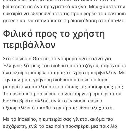
βρίσκεστε σε ένα πραγματικό καζίνο. Μην χάσετε την
ευκαιρία να εξερευνήσετε τις προσφορές του casinoin
greece και να απολαύσετε τη διασκέδαση στο έπαθλο.
Φιλικό προς το χρήστη
περιβάλλον
Στο Casinoin Greece, το νούμερο ένα καζίνο για
Έλληνες λάτρεις του διαδικτυακού τζόγου, παρέχουμε
ένα εξαιρετικά φιλικό προς το χρήστη περιβάλλον. Με
την απλή και γρήγορη διαδικασία casinoin login,
μπορείτε να απολαύσετε αμέσως τις προσφορές μας.
Το casino in προσφέρει μια λειτουργική εμπειρία που
δεν θα βρείτε αλλού, ενώ το casinoin casino
εξασφαλίζει ότι κάθε στιγμή σας είναι αξέχαστη.
Με το incasino, η εμπειρία σας γίνεται ακόμα πιο
ευχάριστη, ενώ το cazinoin προσφέρει μια ποικιλία