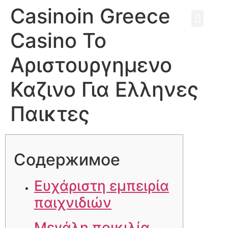
Casinoin Greece
Casino Το
Αριστουργημενο
Καζινο Για Ελληνες
Παικτες
Содержимое
Ευχάριστη εμπειρία
παιχνιδιών
Μεγάλη ποικιλία