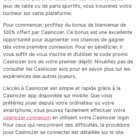
jeux de table ou de paris sportifs, vous trouverez votre
bonheur sur cette plateforme.
Pour commencer, profitez du bonus de bienvenue de
100% offert par Casinozer. Ce bonus est une excellente
opportunité pour augmenter vos chances de gagner
dès votre première connexion. Pour en bénéficier, il
vous suffit de vous inscrire et d’utiliser le code promo
Casinozer lors de votre premier dépôt. N’oubliez pas de
consulter les Casinozer avis pour en savoir plus sur les
expériences des autres joueurs.
L’accès à Casinozer est simple et rapide grâce à la
Casinozer app disponible sur mobile. Que vous
préfériez jouer depuis votre ordinateur ou votre
smartphone, vous pouvez facilement effectuer votre
casinozer connexion
en utilisant votre Casinozer login.
Pour ceux qui rencontrent des difficultés, la procédure
pour Casinozer se connecter est détaillée sur le site