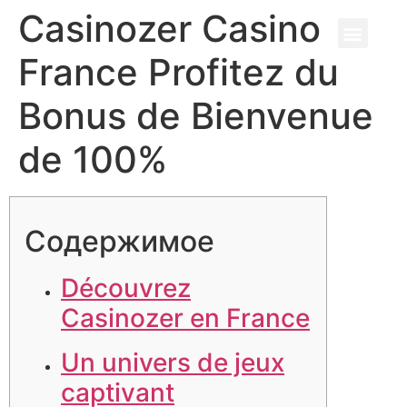
Casinozer Casino
France Profitez du
Bonus de Bienvenue
de 100%
Содержимое
Découvrez
Casinozer en France
Un univers de jeux
captivant