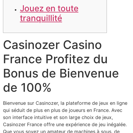
Jouez en toute
tranquillité
Casinozer Casino
France Profitez du
Bonus de Bienvenue
de 100%
Bienvenue sur Casinozer, la plateforme de jeux en ligne
qui séduit de plus en plus de joueurs en France. Avec
son interface intuitive et son large choix de jeux,
Casinozer France offre une expérience de jeu inégalée.
Que vous soyez un amateur de machines à sous, de