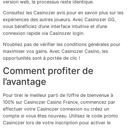
version web, le processus reste identique.
Consultez les Casinozer avis pour en savoir plus sur les
expériences des autres joueurs. Avec Casinozer GG,
vous bénéficiez d’une interface intuitive et d’une
connexion rapide via Casinozer login.
N’oubliez pas de vérifier les conditions générales pour
maximiser vos gains. Avec Casinozer Casino, les
opportunités sont à portée de clic !
Comment profiter de
l’avantage
Pour tirer le meilleur parti de l’offre de bienvenue à
100% sur Casinozer Casino France, commencez par
effectuer votre Casinozer connexion ou créez un
compte si vous êtes nouveau. Utilisez le code promo
Casinozer lors de votre inscription pour activer le