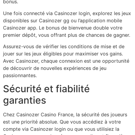
bonus.
Une fois connecté via Casinozer login, explorez les jeux
disponibles sur Casinozer gg ou l’application mobile
Casinozer app. Le bonus de bienvenue double votre
premier dépôt, vous offrant plus de chances de gagner.
Assurez-vous de vérifier les conditions de mise et de
jouer sur les jeux éligibles pour maximiser vos gains.
Avec Casinozer, chaque connexion est une opportunité
de découvrir de nouvelles expériences de jeu
passionnantes.
Sécurité et fiabilité
garanties
Chez Casinozer Casino France, la sécurité des joueurs
est une priorité absolue. Que vous accédiez à votre
compte via Casinozer login ou que vous utilisiez la