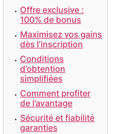
Offre exclusive :
100% de bonus
Maximisez vos gains
dès l’inscription
Conditions
d’obtention
simplifiées
Comment profiter
de l’avantage
Sécurité et fiabilité
garanties