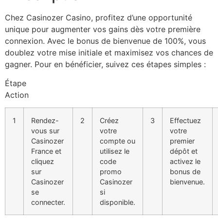
Chez Casinozer Casino, profitez d’une opportunité
unique pour augmenter vos gains dès votre première
connexion. Avec le bonus de bienvenue de 100%, vous
doublez votre mise initiale et maximisez vos chances de
gagner. Pour en bénéficier, suivez ces étapes simples :
Étape
Action
1
Rendez-
2
Créez
3
Effectuez
vous sur
votre
votre
Casinozer
compte ou
premier
France et
utilisez le
dépôt et
cliquez
code
activez le
sur
promo
bonus de
Casinozer
Casinozer
bienvenue.
se
si
connecter.
disponible.