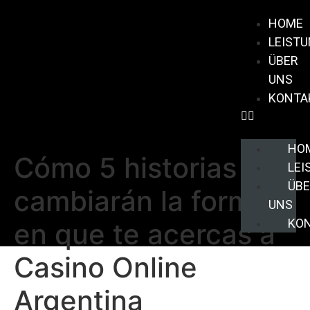
HOME
LEIST
ÜBER
UNS
KONTA
HO
Cómo 5 historias
LEI
ÜB
cambiarán la forma
UNS
KO
en que te acercas a
Casino Online
Argentina