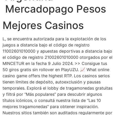
Mercadopago Pesos
Mejores Casinos
L, se encuentra autorizada para la explotación de los
juegos a distancia bajo el código de registro
11002601010000 y apuestas deportivas a distancia bajo
el código de registro 21002601010000 otorgados por el
MINCETUR en la fecha 9 Julio 2024. >> Consigue tus
50 giros gratis sin rollover en PlayUZU. 📈 What online
casino game offers the highest RTP. Los casinos serios
tienen límites de depósito, autoexclusión y pausas
temporales. Explorá el lobby de tragamonedas gratuitas
y filtrá por “Más populares” para descubrir algunos
títulos icónicos, o consultá nuestra lista de “Las 10
mejores tragamonedas” para obtener inspiración.
Nuestros sitios también son auditados regularmente por