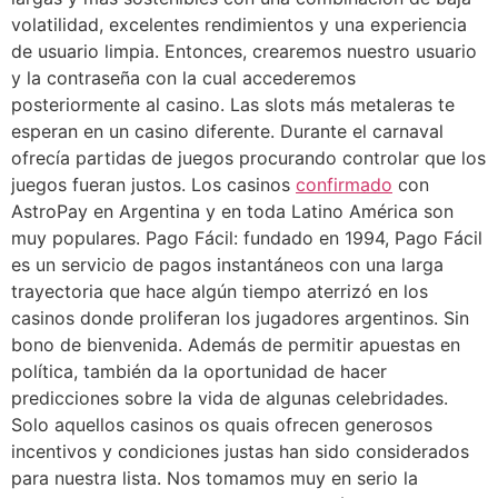
volatilidad, excelentes rendimientos y una experiencia
de usuario limpia. Entonces, crearemos nuestro usuario
y la contraseña con la cual accederemos
posteriormente al casino. Las slots más metaleras te
esperan en un casino diferente. Durante el carnaval
ofrecía partidas de juegos procurando controlar que los
juegos fueran justos. Los casinos
confirmado
con
AstroPay en Argentina y en toda Latino América son
muy populares. Pago Fácil: fundado en 1994, Pago Fácil
es un servicio de pagos instantáneos con una larga
trayectoria que hace algún tiempo aterrizó en los
casinos donde proliferan los jugadores argentinos. Sin
bono de bienvenida. Además de permitir apuestas en
política, también da la oportunidad de hacer
predicciones sobre la vida de algunas celebridades.
Solo aquellos casinos os quais ofrecen generosos
incentivos y condiciones justas han sido considerados
para nuestra lista. Nos tomamos muy en serio la