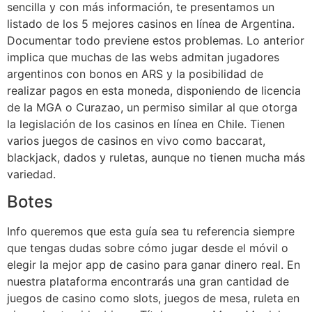
sencilla y con más información, te presentamos un
listado de los 5 mejores casinos en línea de Argentina.
Documentar todo previene estos problemas. Lo anterior
implica que muchas de las webs admitan jugadores
argentinos con bonos en ARS y la posibilidad de
realizar pagos en esta moneda, disponiendo de licencia
de la MGA o Curazao, un permiso similar al que otorga
la legislación de los casinos en línea en Chile. Tienen
varios juegos de casinos en vivo como baccarat,
blackjack, dados y ruletas, aunque no tienen mucha más
variedad.
Botes
Info queremos que esta guía sea tu referencia siempre
que tengas dudas sobre cómo jugar desde el móvil o
elegir la mejor app de casino para ganar dinero real. En
nuestra plataforma encontrarás una gran cantidad de
juegos de casino como slots, juegos de mesa, ruleta en