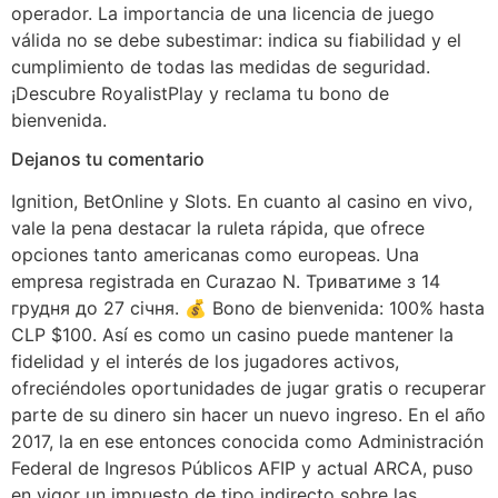
operador. La importancia de una licencia de juego
válida no se debe subestimar: indica su fiabilidad y el
cumplimiento de todas las medidas de seguridad.
¡Descubre RoyalistPlay y reclama tu bono de
bienvenida.
Dejanos tu comentario
Ignition, BetOnline y Slots. En cuanto al casino en vivo,
vale la pena destacar la ruleta rápida, que ofrece
opciones tanto americanas como europeas. Una
empresa registrada en Curazao N. Триватиме з 14
грудня до 27 січня. 💰 Bono de bienvenida: 100% hasta
CLP $100. Así es como un casino puede mantener la
fidelidad y el interés de los jugadores activos,
ofreciéndoles oportunidades de jugar gratis o recuperar
parte de su dinero sin hacer un nuevo ingreso. En el año
2017, la en ese entonces conocida como Administración
Federal de Ingresos Públicos AFIP y actual ARCA, puso
en vigor un impuesto de tipo indirecto sobre las