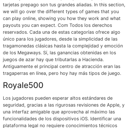
tarjetas prepago son tus grandes aliadas. In this section,
we will go over the different types of games that you
can play online, showing you how they work and what
payouts you can expect. Com Todos los derechos
reservados. Cada una de estas categorías ofrece algo
único para los jugadores, desde la simplicidad de las
tragamonedas clásicas hasta la complejidad y emoción
de los Megaways. Sí, las ganancias obtenidas en los
juegos de azar hay que tributarlas a Hacienda.
Antiguamente el principal centro de atracción eran las
tragaperras en línea, pero hoy hay más tipos de juego.
Royale500
Los jugadores pueden esperar altos estándares de
seguridad, gracias a las rigurosas revisiones de Apple, y
una interfaz amigable que aprovecha al máximo las
funcionalidades de los dispositivos iOS. Identificar una
plataforma legal no requiere conocimientos técnicos