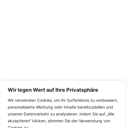
Wir legen Wert auf Ihre Privatsphäre
Wir verwenden Cookies, um Ihr Surferlebnis zu verbessern,
personalisierte Werbung oder Inhalte bereitzustellen und
unseren Datenverkehr zu analysieren. Indem Sie auf „Alle
akzeptieren“ klicken, stimmen Sie der Verwendung von
Cookies zu.