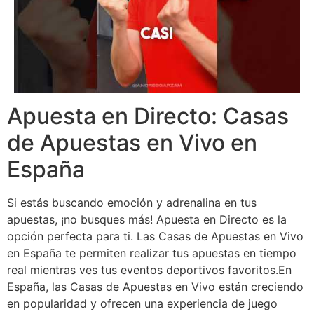
Apuesta en Directo: Casas
de Apuestas en Vivo en
España
Si estás buscando emoción y adrenalina en tus
apuestas, ¡no busques más! Apuesta en Directo es la
opción perfecta para ti. Las Casas de Apuestas en Vivo
en España te permiten realizar tus apuestas en tiempo
real mientras ves tus eventos deportivos favoritos.En
España, las Casas de Apuestas en Vivo están creciendo
en popularidad y ofrecen una experiencia de juego