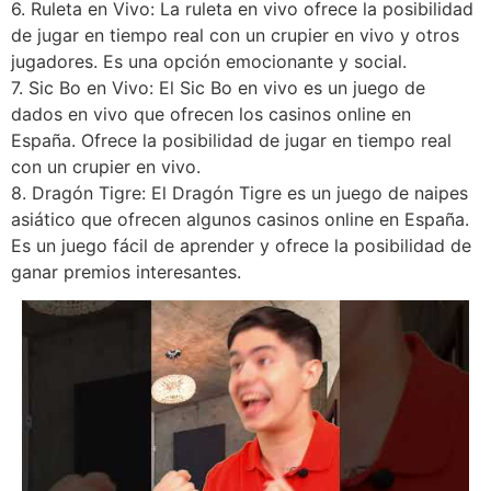
6. Ruleta en Vivo: La ruleta en vivo ofrece la posibilidad
de jugar en tiempo real con un crupier en vivo y otros
jugadores. Es una opción emocionante y social.
7. Sic Bo en Vivo: El Sic Bo en vivo es un juego de
dados en vivo que ofrecen los casinos online en
España. Ofrece la posibilidad de jugar en tiempo real
con un crupier en vivo.
8. Dragón Tigre: El Dragón Tigre es un juego de naipes
asiático que ofrecen algunos casinos online en España.
Es un juego fácil de aprender y ofrece la posibilidad de
ganar premios interesantes.