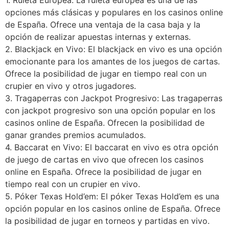
opciones más clásicas y populares en los casinos online
de España. Ofrece una ventaja de la casa baja y la
opción de realizar apuestas internas y externas.
2. Blackjack en Vivo: El blackjack en vivo es una opción
emocionante para los amantes de los juegos de cartas.
Ofrece la posibilidad de jugar en tiempo real con un
crupier en vivo y otros jugadores.
3. Tragaperras con Jackpot Progresivo: Las tragaperras
con jackpot progresivo son una opción popular en los
casinos online de España. Ofrecen la posibilidad de
ganar grandes premios acumulados.
4. Baccarat en Vivo: El baccarat en vivo es otra opción
de juego de cartas en vivo que ofrecen los casinos
online en España. Ofrece la posibilidad de jugar en
tiempo real con un crupier en vivo.
5. Póker Texas Hold’em: El póker Texas Hold’em es una
opción popular en los casinos online de España. Ofrece
la posibilidad de jugar en torneos y partidas en vivo.