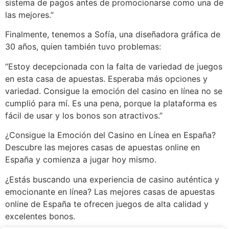
sistema de pagos antes de promocionarse como una de
las mejores.”
Finalmente, tenemos a Sofía, una diseñadora gráfica de
30 años, quien también tuvo problemas:
“Estoy decepcionada con la falta de variedad de juegos
en esta casa de apuestas. Esperaba más opciones y
variedad. Consigue la emoción del casino en línea no se
cumplió para mí. Es una pena, porque la plataforma es
fácil de usar y los bonos son atractivos.”
¿Consigue la Emoción del Casino en Línea en España?
Descubre las mejores casas de apuestas online en
España y comienza a jugar hoy mismo.
¿Estás buscando una experiencia de casino auténtica y
emocionante en línea? Las mejores casas de apuestas
online de España te ofrecen juegos de alta calidad y
excelentes bonos.