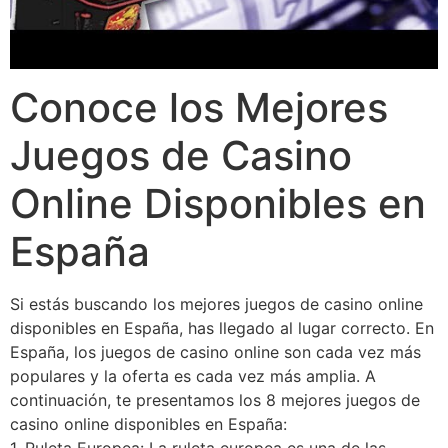
Conoce los Mejores
Juegos de Casino
Online Disponibles en
España
Si estás buscando los mejores juegos de casino online
disponibles en España, has llegado al lugar correcto. En
España, los juegos de casino online son cada vez más
populares y la oferta es cada vez más amplia. A
continuación, te presentamos los 8 mejores juegos de
casino online disponibles en España:
1. Ruleta Europea: La ruleta europea es una de las