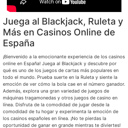
Juega al Blackjack, Ruleta y
Más en Casinos Online de
España
¡Bienvenido a la emocionante experiencia de los casinos
online en España! Juega al Blackjack y descubre por
qué es uno de los juegos de cartas más populares en
todo el mundo. Prueba suerte en la Ruleta y siente la
emoción de ver cómo la bola cae en el número ganador.
Además, explora una gran variedad de juegos de
máquinas tragamonedas y otros juegos de casino en
línea. Disfruta de la comodidad de jugar desde la
comodidad de tu hogar y experimenta la emoción de
los casinos españoles en línea. ¡No te pierdas la
oportunidad de ganar en grande mientras te diviertes!