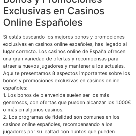
Exclusivas en Casinos
Online Españoles
Si estás buscando los mejores bonos y promociones
exclusivas en casinos online españoles, has llegado al
lugar correcto. Los casinos online de España ofrecen
una gran variedad de ofertas y recompensas para
atraer a nuevos jugadores y mantener a los actuales.
Aquí te presentamos 8 aspectos importantes sobre los
bonos y promociones exclusivas en casinos online
españoles:
1. Los bonos de bienvenida suelen ser los más
generosos, con ofertas que pueden alcanzar los 1.000€
o más en algunos casinos.
2. Los programas de fidelidad son comunes en los
casinos online españoles, recompensando a los
jugadores por su lealtad con puntos que pueden