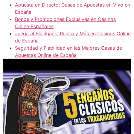
Apuesta en Directo: Casas de Apuestas en Vivo en
España
Bonos y Promociones Exclusivas en Casinos
Online Españoles
Juega al Blackjack, Ruleta y Más en Casinos Online
de España
Seguridad y Fiabilidad en las Mejores Casas de
Apuestas Online de España