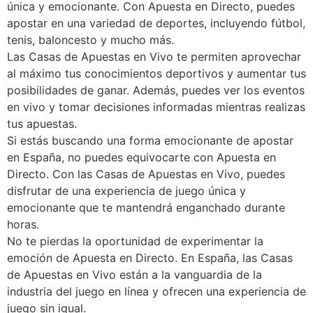
única y emocionante. Con Apuesta en Directo, puedes
apostar en una variedad de deportes, incluyendo fútbol,
tenis, baloncesto y mucho más.
Las Casas de Apuestas en Vivo te permiten aprovechar
al máximo tus conocimientos deportivos y aumentar tus
posibilidades de ganar. Además, puedes ver los eventos
en vivo y tomar decisiones informadas mientras realizas
tus apuestas.
Si estás buscando una forma emocionante de apostar
en España, no puedes equivocarte con Apuesta en
Directo. Con las Casas de Apuestas en Vivo, puedes
disfrutar de una experiencia de juego única y
emocionante que te mantendrá enganchado durante
horas.
No te pierdas la oportunidad de experimentar la
emoción de Apuesta en Directo. En España, las Casas
de Apuestas en Vivo están a la vanguardia de la
industria del juego en línea y ofrecen una experiencia de
juego sin igual.