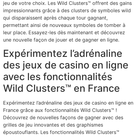
jeu de votre choix. Les Wild Clusters™ offrent des gains
impressionnants grâce à des clusters de symboles wild
qui disparaissent après chaque tour gagnant,
permettant ainsi de nouveaux symboles de tomber à
leur place. Essayez-les dès maintenant et découvrez
une nouvelle façon de jouer et de gagner en ligne.
Expérimentez l’adrénaline
des jeux de casino en ligne
avec les fonctionnalités
Wild Clusters™ en France
Expérimentez l’adrénaline des jeux de casino en ligne en
France grâce aux fonctionnalités Wild Clusters™ !
Découvrez de nouvelles façons de gagner avec des
grilles de jeu innovantes et des graphismes
époustouflants. Les fonctionnalités Wild Clusters™