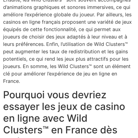
d’animations graphiques et sonores immersives, ce qui
améliore l’expérience globale du joueur. Par ailleurs, les
casinos en ligne français proposent une variété de jeux
équipés de cette fonctionnalité, ce qui permet aux
joueurs de choisir des jeux adaptés à leur niveau et à
leurs préférences. Enfin, l’utilisation de Wild Clusters™
peut augmenter les taux de redistribution et les gains
potentiels, ce qui rend les jeux plus attractifs pour les
joueurs. En somme, les Wild Clusters™ sont un élément
clé pour améliorer l’expérience de jeu en ligne en
France.
Pourquoi vous devriez
essayer les jeux de casino
en ligne avec Wild
Clusters™ en France dès