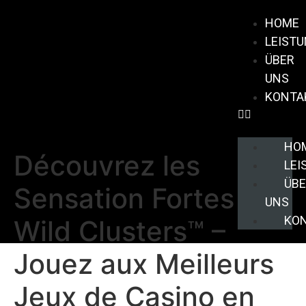
HOME
LEIST
ÜBER
UNS
KONTA
HO
Découvrez les
LEI
ÜB
Sensation Fortes de
UNS
KO
Wild Clusters™ –
Jouez aux Meilleurs
Jeux de Casino en