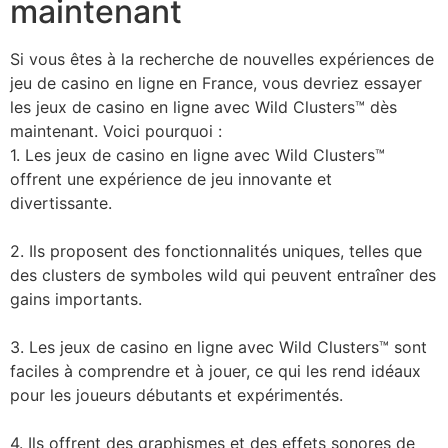
maintenant
Si vous êtes à la recherche de nouvelles expériences de
jeu de casino en ligne en France, vous devriez essayer
les jeux de casino en ligne avec Wild Clusters™ dès
maintenant. Voici pourquoi :
1. Les jeux de casino en ligne avec Wild Clusters™
offrent une expérience de jeu innovante et
divertissante.
2. Ils proposent des fonctionnalités uniques, telles que
des clusters de symboles wild qui peuvent entraîner des
gains importants.
3. Les jeux de casino en ligne avec Wild Clusters™ sont
faciles à comprendre et à jouer, ce qui les rend idéaux
pour les joueurs débutants et expérimentés.
4. Ils offrent des graphismes et des effets sonores de