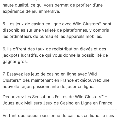
haute qualité, ce qui vous permet de profiter d’une
expérience de jeu immersive.
5. Les jeux de casino en ligne avec Wild Clusters™ sont
disponibles sur une variété de plateformes, y compris
les ordinateurs de bureau et les appareils mobiles.
6. Ils offrent des taux de redistribution élevés et des
jackpots lucratifs, ce qui vous donne la possibilité de
gagner gros.
7. Essayez les jeux de casino en ligne avec Wild
Clusters™ dès maintenant en France et découvrez une
nouvelle façon passionnante de jouer en ligne.
Découvrez les Sensations Fortes de Wild Clusters™ –
Jouez aux Meilleurs Jeux de Casino en Ligne en France
=======================================
En tant que joueur passionné de casinos en ligne, je suis