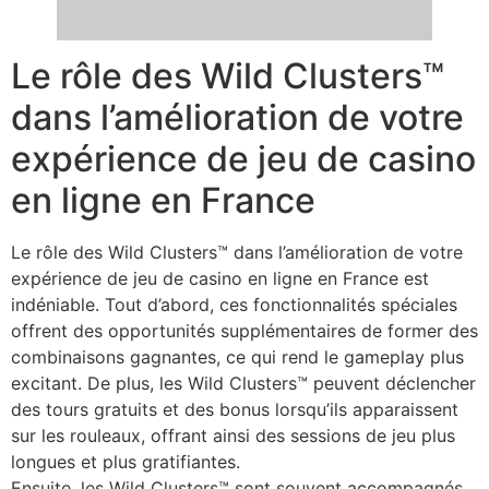
Le rôle des Wild Clusters™
dans l’amélioration de votre
expérience de jeu de casino
en ligne en France
Le rôle des Wild Clusters™ dans l’amélioration de votre
expérience de jeu de casino en ligne en France est
indéniable. Tout d’abord, ces fonctionnalités spéciales
offrent des opportunités supplémentaires de former des
combinaisons gagnantes, ce qui rend le gameplay plus
excitant. De plus, les Wild Clusters™ peuvent déclencher
des tours gratuits et des bonus lorsqu’ils apparaissent
sur les rouleaux, offrant ainsi des sessions de jeu plus
longues et plus gratifiantes.
Ensuite, les Wild Clusters™ sont souvent accompagnés