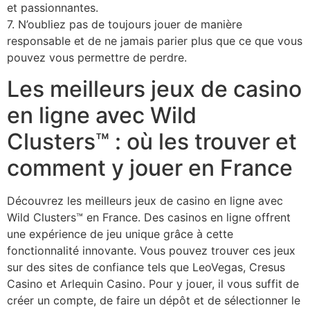
et passionnantes.
7. N’oubliez pas de toujours jouer de manière
responsable et de ne jamais parier plus que ce que vous
pouvez vous permettre de perdre.
Les meilleurs jeux de casino
en ligne avec Wild
Clusters™ : où les trouver et
comment y jouer en France
Découvrez les meilleurs jeux de casino en ligne avec
Wild Clusters™ en France. Des casinos en ligne offrent
une expérience de jeu unique grâce à cette
fonctionnalité innovante. Vous pouvez trouver ces jeux
sur des sites de confiance tels que LeoVegas, Cresus
Casino et Arlequin Casino. Pour y jouer, il vous suffit de
créer un compte, de faire un dépôt et de sélectionner le