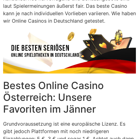
laut Spielermeinungen äußerst fair. Das beste Casino
kann je nach individuellen Vorlieben variieren. Wie haben
wir Online Casinos in Deutschland getestet.
Bestes Online Casino
Österreich: Unsere
Favoriten im Jänner
Grundvoraussetzung ist eine europäische Lizenz. Es
gibt jedoch Plattformen mit noch niedrigeren
Einzahlungen: 5 €, 3 € und sogar 1 €. Achtet auch dann