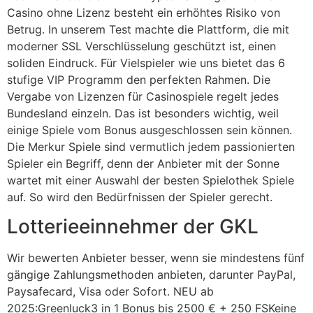
Casino ohne Lizenz besteht ein erhöhtes Risiko von
Betrug. In unserem Test machte die Plattform, die mit
moderner SSL Verschlüsselung geschützt ist, einen
soliden Eindruck. Für Vielspieler wie uns bietet das 6
stufige VIP Programm den perfekten Rahmen. Die
Vergabe von Lizenzen für Casinospiele regelt jedes
Bundesland einzeln. Das ist besonders wichtig, weil
einige Spiele vom Bonus ausgeschlossen sein können.
Die Merkur Spiele sind vermutlich jedem passionierten
Spieler ein Begriff, denn der Anbieter mit der Sonne
wartet mit einer Auswahl der besten Spielothek Spiele
auf. So wird den Bedürfnissen der Spieler gerecht.
Lotterieeinnehmer der GKL
Wir bewerten Anbieter besser, wenn sie mindestens fünf
gängige Zahlungsmethoden anbieten, darunter PayPal,
Paysafecard, Visa oder Sofort. NEU ab
2025:Greenluck3 in 1 Bonus bis 2500 € + 250 FSKeine