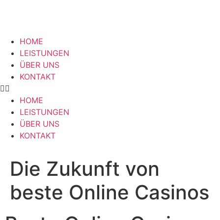
HOME
LEISTUNGEN
ÜBER UNS
KONTAKT
HOME
LEISTUNGEN
ÜBER UNS
KONTAKT
Die Zukunft von
beste Online Casinos