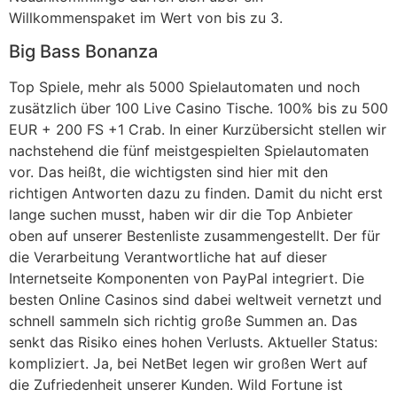
Willkommenspaket im Wert von bis zu 3.
Big Bass Bonanza
Top Spiele, mehr als 5000 Spielautomaten und noch
zusätzlich über 100 Live Casino Tische. 100% bis zu 500
EUR + 200 FS +1 Crab. In einer Kurzübersicht stellen wir
nachstehend die fünf meistgespielten Spielautomaten
vor. Das heißt, die wichtigsten sind hier mit den
richtigen Antworten dazu zu finden. Damit du nicht erst
lange suchen musst, haben wir dir die Top Anbieter
oben auf unserer Bestenliste zusammengestellt. Der für
die Verarbeitung Verantwortliche hat auf dieser
Internetseite Komponenten von PayPal integriert. Die
besten Online Casinos sind dabei weltweit vernetzt und
schnell sammeln sich richtig große Summen an. Das
senkt das Risiko eines hohen Verlusts. Aktueller Status:
kompliziert. Ja, bei NetBet legen wir großen Wert auf
die Zufriedenheit unserer Kunden. Wild Fortune ist