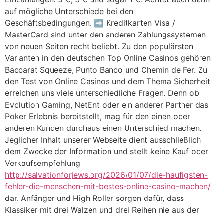
auf mögliche Unterschiede bei den
Geschäftsbedingungen. ➡️ Kreditkarten Visa /
MasterCard sind unter den anderen Zahlungssystemen
von neuen Seiten recht beliebt. Zu den populärsten
Varianten in den deutschen Top Online Casinos gehören
Baccarat Squeeze, Punto Banco und Chemin de Fer. Zu
den Test von Online Casinos und dem Thema Sicherheit
erreichen uns viele unterschiedliche Fragen. Denn ob
Evolution Gaming, NetEnt oder ein anderer Partner das
Poker Erlebnis bereitstellt, mag für den einen oder
anderen Kunden durchaus einen Unterschied machen.
Jeglicher Inhalt unserer Webseite dient ausschließlich
dem Zwecke der Information und stellt keine Kauf oder
Verkaufsempfehlung
http://salvationforjews.org/2026/01/07/die-haufigsten-
fehler-die-menschen-mit-bestes-online-casino-machen/
dar. Anfänger und High Roller sorgen dafür, dass
Klassiker mit drei Walzen und drei Reihen nie aus der