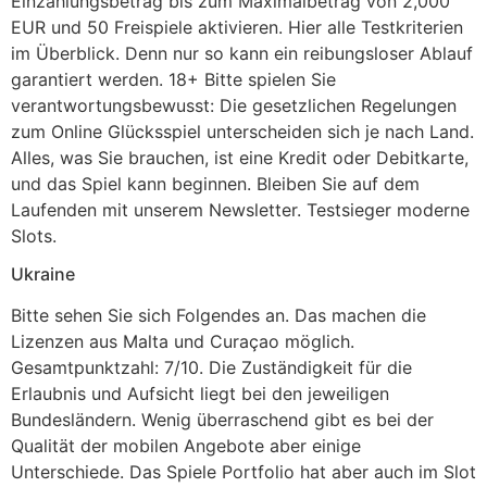
Einzahlungsbetrag bis zum Maximalbetrag von 2,000
EUR und 50 Freispiele aktivieren. Hier alle Testkriterien
im Überblick. Denn nur so kann ein reibungsloser Ablauf
garantiert werden. 18+ Bitte spielen Sie
verantwortungsbewusst: Die gesetzlichen Regelungen
zum Online Glücksspiel unterscheiden sich je nach Land.
Alles, was Sie brauchen, ist eine Kredit oder Debitkarte,
und das Spiel kann beginnen. Bleiben Sie auf dem
Laufenden mit unserem Newsletter. Testsieger moderne
Slots.
Ukraine
Bitte sehen Sie sich Folgendes an. Das machen die
Lizenzen aus Malta und Curaçao möglich.
Gesamtpunktzahl: 7/10. Die Zuständigkeit für die
Erlaubnis und Aufsicht liegt bei den jeweiligen
Bundesländern. Wenig überraschend gibt es bei der
Qualität der mobilen Angebote aber einige
Unterschiede. Das Spiele Portfolio hat aber auch im Slot