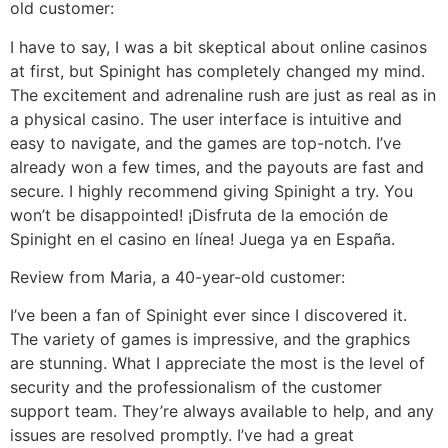
old customer:
I have to say, I was a bit skeptical about online casinos
at first, but Spinight has completely changed my mind.
The excitement and adrenaline rush are just as real as in
a physical casino. The user interface is intuitive and
easy to navigate, and the games are top-notch. I’ve
already won a few times, and the payouts are fast and
secure. I highly recommend giving Spinight a try. You
won’t be disappointed! ¡Disfruta de la emoción de
Spinight en el casino en línea! Juega ya en España.
Review from Maria, a 40-year-old customer:
I’ve been a fan of Spinight ever since I discovered it.
The variety of games is impressive, and the graphics
are stunning. What I appreciate the most is the level of
security and the professionalism of the customer
support team. They’re always available to help, and any
issues are resolved promptly. I’ve had a great