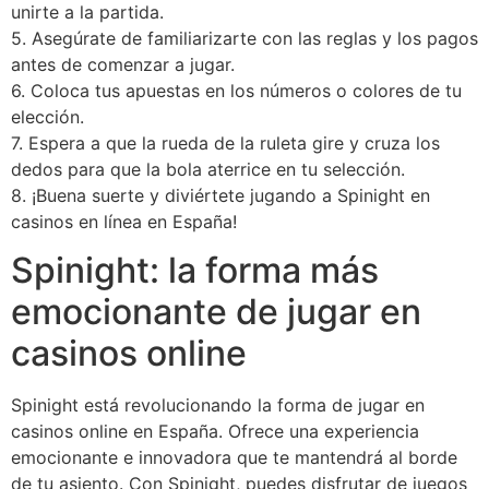
unirte a la partida.
5. Asegúrate de familiarizarte con las reglas y los pagos
antes de comenzar a jugar.
6. Coloca tus apuestas en los números o colores de tu
elección.
7. Espera a que la rueda de la ruleta gire y cruza los
dedos para que la bola aterrice en tu selección.
8. ¡Buena suerte y diviértete jugando a Spinight en
casinos en línea en España!
Spinight: la forma más
emocionante de jugar en
casinos online
Spinight está revolucionando la forma de jugar en
casinos online en España. Ofrece una experiencia
emocionante e innovadora que te mantendrá al borde
de tu asiento. Con Spinight, puedes disfrutar de juegos