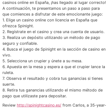
casinos online en España, ¡has llegado al lugar correcto!
A continuación, te presentamos un paso a paso para
que comiences a disfrutar de este emocionante juego:
1. Elige un casino online con licencia en España que
ofrezca Spinight.
2. Regístrate en el casino y crea una cuenta de usuario.
3. Realiza un depósito utilizando un método de pago
seguro y confiable.
4. Busca el juego de Spinight en la sección de casino en
vivo.
5. Selecciona un crupier y únete a su mesa.
6. Apuesta en la mesa y espera a que el crupier lance la
ruleta.
7. Observa el resultado y cobra tus ganancias si tienes
suerte.
8. Retira tus ganancias utilizando el mismo método de
pago que utilizaste para depositar.
Review
http://spinightcasino.es/
from Carlos, a 35-year-