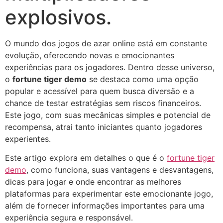
explosivos.
O mundo dos jogos de azar online está em constante
evolução, oferecendo novas e emocionantes
experiências para os jogadores. Dentro desse universo,
o
fortune tiger demo
se destaca como uma opção
popular e acessível para quem busca diversão e a
chance de testar estratégias sem riscos financeiros.
Este jogo, com suas mecânicas simples e potencial de
recompensa, atrai tanto iniciantes quanto jogadores
experientes.
Este artigo explora em detalhes o que é o
fortune tiger
demo
, como funciona, suas vantagens e desvantagens,
dicas para jogar e onde encontrar as melhores
plataformas para experimentar este emocionante jogo,
além de fornecer informações importantes para uma
experiência segura e responsável.