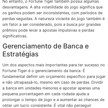
No entanto, o Fortune Tiger também possui algumas
desvantagens. A alta volatilidade do jogo significa que
os ganhos podem ser inconsistentes, com períodos de
perdas seguidas. A natureza viciante do jogo também é
um fator a ser considerado, pois a busca por grandes
prêmios pode levar a apostas impulsivas e perdas
significativas.
Gerenciamento de Banca e
Estratégias
Um dos aspectos mais importantes para ter sucesso no
Fortune Tiger é o gerenciamento da banca. É
fundamental definir um orçamento específico para jogar
e não ultrapassá-lo, mesmo em caso de perdas. Dividir
a banca em unidades menores e apostar apenas uma
pequena porcentagem em cada rodada ajuda a
prolongar o tempo de jogo e a aumentar as chances de
obter um lucro consistente. É vital não perseguir