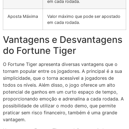
em cada rodada.
Aposta Máxima
Valor máximo que pode ser apostado
em cada rodada.
Vantagens e Desvantagens
do Fortune Tiger
O Fortune Tiger apresenta diversas vantagens que o
tornam popular entre os jogadores. A principal é a sua
simplicidade, que o torna acessível a jogadores de
todos os níveis. Além disso, o jogo oferece um alto
potencial de ganhos em um curto espaço de tempo,
proporcionando emoção e adrenalina a cada rodada. A
possibilidade de utilizar o modo demo, que permite
praticar sem risco financeiro, também é uma grande
vantagem.