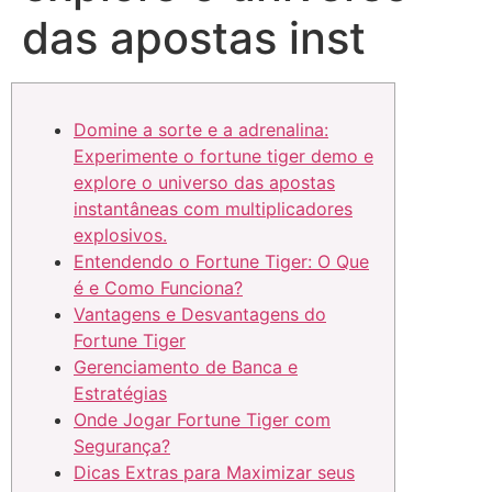
das apostas inst
Domine a sorte e a adrenalina:
Experimente o fortune tiger demo e
explore o universo das apostas
instantâneas com multiplicadores
explosivos.
Entendendo o Fortune Tiger: O Que
é e Como Funciona?
Vantagens e Desvantagens do
Fortune Tiger
Gerenciamento de Banca e
Estratégias
Onde Jogar Fortune Tiger com
Segurança?
Dicas Extras para Maximizar seus