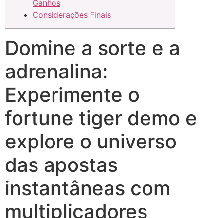
Ganhos
Considerações Finais
Domine a sorte e a
adrenalina:
Experimente o
fortune tiger demo e
explore o universo
das apostas
instantâneas com
multiplicadores