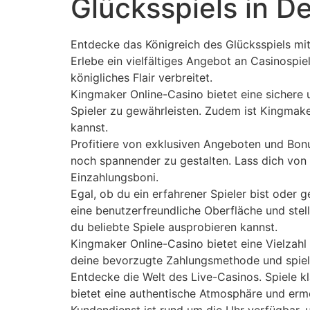
Glücksspiels in D
Entdecke das Königreich des Glücksspiels mit
Erlebe ein vielfältiges Angebot an Casinospiel
königliches Flair verbreitet.
Kingmaker Online-Casino bietet eine sichere u
Spieler zu gewährleisten. Zudem ist Kingmake
kannst.
Profitiere von exklusiven Angeboten und Bon
noch spannender zu gestalten. Lass dich von
Einzahlungsboni.
Egal, ob du ein erfahrener Spieler bist oder 
eine benutzerfreundliche Oberfläche und stellt
du beliebte Spiele ausprobieren kannst.
Kingmaker Online-Casino bietet eine Vielzah
deine bevorzugte Zahlungsmethode und spiele
Entdecke die Welt des Live-Casinos. Spiele k
bietet eine authentische Atmosphäre und ermög