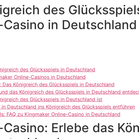
H
greich des Glücksspiels:
-Casino in Deutschland
nigreich des Glücksspiels in Deutschland
maker Online-Casinos in Deutschland
: Das Königreich des Glücksspiels in Deutschland
 und das Königreich des Glücksspiels in Deutschland entde
greich des Glücksspiels in Deutschland ist
in Deutschland ins Königreich des Glücksspiels entführen
ls: FAQ zu Kingmaker Online-Casino in Deutschland
Casino: Erlebe das Kön