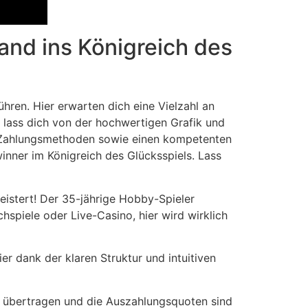
and ins Königreich des
ühren. Hier erwarten dich eine Vielzahl an
d lass dich von der hochwertigen Grafik und
e Zahlungsmethoden sowie einen kompetenten
nner im Königreich des Glücksspiels. Lass
istert! Der 35-jährige Hobby-Spieler
chspiele oder Live-Casino, hier wird wirklich
er dank der klaren Struktur und intuitiven
t übertragen und die Auszahlungsquoten sind