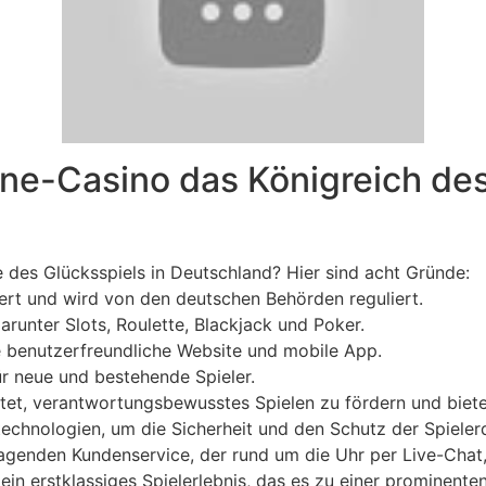
e-Casino das Königreich des 
 des Glücksspiels in Deutschland? Hier sind acht Gründe:
ziert und wird von den deutschen Behörden reguliert.
darunter Slots, Roulette, Blackjack und Poker.
e benutzerfreundliche Website und mobile App.
ür neue und bestehende Spieler.
chtet, verantwortungsbewusstes Spielen zu fördern und bie
echnologien, um die Sicherheit und den Schutz der Spieler
agenden Kundenservice, der rund um die Uhr per Live-Chat, 
in erstklassiges Spielerlebnis, das es zu einer prominente