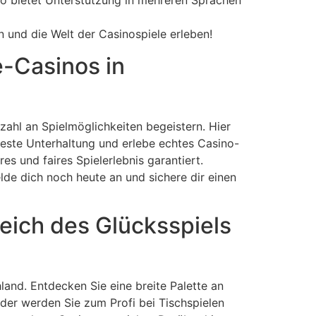
o bietet Unterstützung in mehreren Sprachen
n und die Welt der Casinospiele erleben!
-Casinos in
zahl an Spielmöglichkeiten begeistern. Hier
beste Unterhaltung und erlebe echtes Casino-
es und faires Spielerlebnis garantiert.
de dich noch heute an und sichere dir einen
reich des Glücksspiels
land. Entdecken Sie eine breite Palette an
 oder werden Sie zum Profi bei Tischspielen