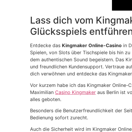
Lass dich vom Kingmak
Glücksspiels entführe
Entdecke das
Kingmaker Online-Casino
in D
Spielen, von Slots über Tischspiele bis hin z
dem authentischen Sound begeistern. Das Ki
und freundlichen Kundensupport. Vertraue au
dich verwöhnen und entdecke das Kingmaker 
Vor kurzem habe ich das Kingmaker Online-Ca
Maximilian
Casino Kingmaker
aus Berlin ist v
alles geboten.
Besonders die Benutzerfreundlichkeit der Seit
Bedienung sofort zurecht.
Auch die Sicherheit wird im Kingmaker Onlin