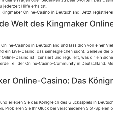
 um deine Fragen oder Bedenken zu beantworten. Das Casin
 jederzeit Hilfe erhältst.
 Kingmaker Online-Casino in Deutschland. Jetzt registriere
de Welt des Kingmaker Online
nline-Casinos in Deutschland und lass dich von einer Viel
nd ein Live-Casino, das seinesgleichen sucht. Genieße die 
ine-Casino ist lizenziert und reguliert, was dir ein sicher
erde Teil der Online-Casino-Community in Deutschland. Mel
ker Online-Casino: Das König
und erleben Sie das Königreich des Glücksspiels in Deutsch
den. Probieren Sie Ihr Glück bei verschiedenen Slot-Spielen