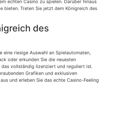
nem echten Casino zu spielen. Darüber hinaus
e bieten. Treten Sie jetzt dem Königreich des
igreich des
e eine riesige Auswahl an Spielautomaten,
jack oder erkunden Sie die neuesten
as vollständig lizenziert und reguliert ist.
beraubenden Grafiken und exklusiven
 aus und erleben Sie das echte Casino-Feeling