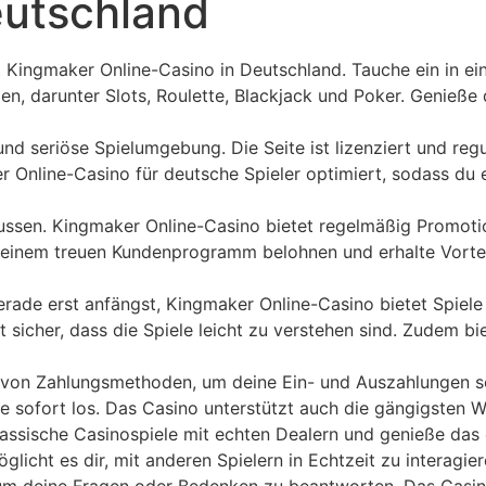
eutschland
 Kingmaker Online-Casino in Deutschland. Tauche ein in ei
en, darunter Slots, Roulette, Blackjack und Poker. Genieße d
nd seriöse Spielumgebung. Die Seite ist lizenziert und regu
r Online-Casino für deutsche Spieler optimiert, sodass du 
ussen. Kingmaker Online-Casino bietet regelmäßig Promotio
 einem treuen Kundenprogramm belohnen und erhalte Vortei
gerade erst anfängst, Kingmaker Online-Casino bietet Spiele
 sicher, dass die Spiele leicht zu verstehen sind. Zudem biet
l von Zahlungsmethoden, um deine Ein- und Auszahlungen so
 sofort los. Das Casino unterstützt auch die gängigsten W
lassische Casinospiele mit echten Dealern und genieße das e
licht es dir, mit anderen Spielern in Echtzeit zu interagier