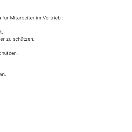
für Mitarbeiter im Vertrieb :
t.
er zu schützen.
schützen.
en.