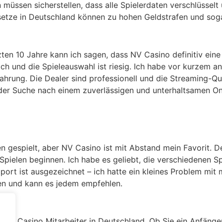
n müssen sicherstellen, dass alle Spielerdaten verschlüssel
setze in Deutschland können zu hohen Geldstrafen und soga
tzten 10 Jahre kann ich sagen, dass NV Casino definitiv eine
lich und die Spieleauswahl ist riesig. Ich habe vor kurzem 
fahrung. Die Dealer sind professionell und die Streaming-Qua
 der Suche nach einem zuverlässigen und unterhaltsamen Onl
en gespielt, aber NV Casino ist mit Abstand mein Favorit.
Spielen beginnen. Ich habe es geliebt, die verschiedenen
port ist ausgezeichnet – ich hatte ein kleines Problem mit
len und kann es jedem empfehlen.
s NV Casino Mitarbeiter in Deutschland. Ob Sie ein Anfänger