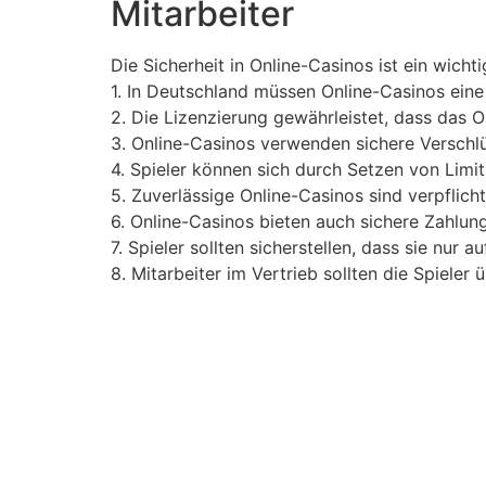
Mitarbeiter
Die Sicherheit in Online-Casinos ist ein wicht
1. In Deutschland müssen Online-Casinos eine 
2. Die Lizenzierung gewährleistet, dass das On
3. Online-Casinos verwenden sichere Verschlü
4. Spieler können sich durch Setzen von Limit
5. Zuverlässige Online-Casinos sind verpflicht
6. Online-Casinos bieten auch sichere Zahlun
7. Spieler sollten sicherstellen, dass sie nur 
8. Mitarbeiter im Vertrieb sollten die Spieler 