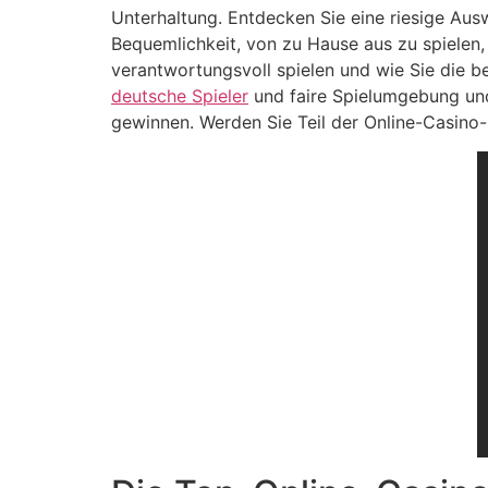
Unterhaltung. Entdecken Sie eine riesige Ausw
Bequemlichkeit, von zu Hause aus zu spielen, 
verantwortungsvoll spielen und wie Sie die b
deutsche Spieler
und faire Spielumgebung und 
gewinnen. Werden Sie Teil der Online-Casino