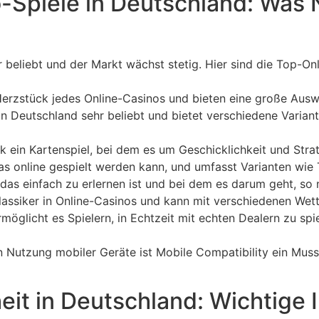
-Spiele in Deutschland: Was 
 beliebt und der Markt wächst stetig. Hier sind die Top-On
Herzstück jedes Online-Casinos und bieten eine große Aus
t in Deutschland sehr beliebt und bietet verschiedene Varia
ck ein Kartenspiel, bei dem es um Geschicklichkeit und Stra
, das online gespielt werden kann, und umfasst Varianten w
l, das einfach zu erlernen ist und bei dem es darum geht, 
 Klassiker in Online-Casinos und kann mit verschiedenen Wet
ermöglicht es Spielern, in Echtzeit mit echten Dealern zu s
 Nutzung mobiler Geräte ist Mobile Compatibility ein Muss
it in Deutschland: Wichtige 