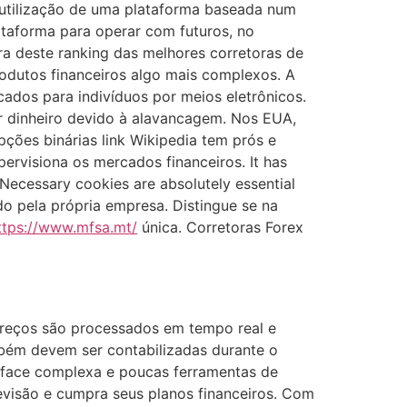
a utilização de uma plataforma baseada num
taforma para operar com futuros, no
ra deste ranking das melhores corretoras de
produtos financeiros algo mais complexos. A
cados para indivíduos por meios eletrônicos.
r dinheiro devido à alavancagem. Nos EUA,
ões binárias link Wikipedia tem prós e
ervisiona os mercados financeiros. It has
 Necessary cookies are absolutely essential
ado pela própria empresa. Distingue se na
ttps://www.mfsa.mt/
única. Corretoras Forex
preços são processados em tempo real e
mbém devem ser contabilizadas durante o
erface complexa e poucas ferramentas de
evisão e cumpra seus planos financeiros. Com