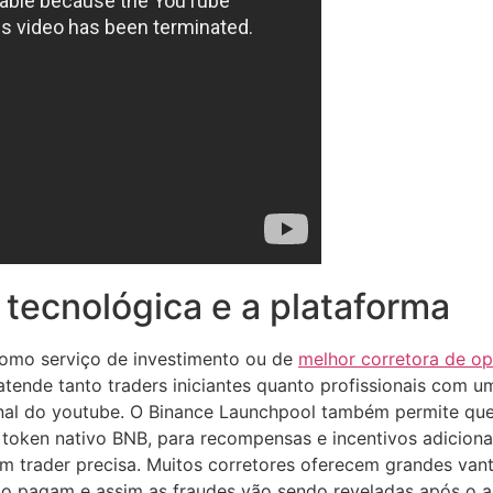
 tecnológica e a plataforma
como serviço de investimento ou de
melhor corretora de op
 atende tanto traders iniciantes quanto profissionais com 
nal do youtube. O Binance Launchpool também permite que
 o token nativo BNB, para recompensas e incentivos adiciona
um trader precisa. Muitos corretores oferecem grandes va
ão pagam e assim as fraudes vão sendo reveladas após o a