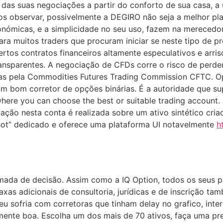
 das suas negociações a partir do conforto de sua casa, 
s observar, possivelmente a DEGIRO não seja a melhor pla
onómicas, e a simplicidade no seu uso, fazem na merecedo
para muitos traders que procuram iniciar se neste tipo de 
ertos contratos financeiros altamente especulativos e arris
nsparentes. A negociação de CFDs corre o risco de perde
 pela Commodities Futures Trading Commission CFTC. Opç
m bom corretor de opções binárias. É a autoridade que sup
where you can choose the best or suitable trading account.
iação nesta conta é realizada sobre um ativo sintético cri
ot” dedicado e oferece uma plataforma UI notavelmente
h
omada de decisão. Assim como a IQ Option, todos os seus 
as adicionais de consultoria, jurídicas e de inscrição ta
eu sofria com corretoras que tinham delay no grafico, int
amente boa. Escolha um dos mais de 70 ativos, faça uma pr