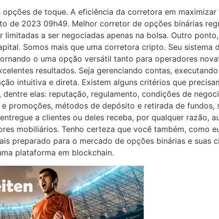
 opções de toque. A eficiência da corretora em maximizar 
osto de 2023 09h49. Melhor corretor de opções binárias re
r limitadas a ser negociadas apenas na bolsa. Outro ponto
capital. Somos mais que uma corretora cripto. Seu sistema d
ornando o uma opção versátil tanto para operadores novat
xcelentes resultados. Seja gerenciando contas, executand
ão intuitiva e direta. Existem alguns critérios que precisa
, dentre elas: reputação, regulamento, condições de negoc
s e promoções, métodos de depósito e retirada de fundos, s
tregue a clientes ou deles receba, por qualquer razão, au
valores mobiliários. Tenho certeza que você também, como 
mais preparado para o mercado de opções binárias e suas c
 uma plataforma em blockchain.