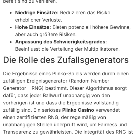
bereit sind zu verlieren.
Niedrige Einsätze:
Reduzieren das Risiko
erheblicher Verluste.
Hohe Einsätze:
Bieten potenziell höhere Gewinne,
aber auch größere Risiken.
Anpassung des Schwierigkeitsgrades:
Beeinflusst die Verteilung der Multiplikatoren.
Die Rolle des Zufallsgenerators
Die Ergebnisse eines Plinko-Spiels werden durch einen
zufälligen Ereignisgenerator (Random Number
Generator – RNG) bestimmt. Dieser Algorithmus sorgt
dafür, dass jeder Ballwurf unabhängig von den
vorherigen ist und dass die Ergebnisse vollständig
zufällig sind. Ein seriöses
Plinko Casino
verwendet
einen zertifizierten RNG, der regelmäßig von
unabhängigen Stellen überprüft wird, um Fairness und
Transparenz zu gewährleisten. Die Integrität des RNG ist