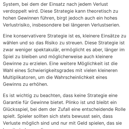
System, bei dem der Einsatz nach jedem Verlust
verdoppelt wird. Diese Strategie kann theoretisch zu
hohen Gewinnen führen, birgt jedoch auch ein hohes
Verlustrisiko, insbesondere bei längeren Verlustserien.
Eine konservativere Strategie ist es, kleinere Einsätze zu
wählen und so das Risiko zu streuen. Diese Strategie ist
zwar weniger spektakulär, ermöglicht es aber, länger im
Spiel zu bleiben und möglicherweise auch kleinere
Gewinne zu erzielen. Eine weitere Möglichkeit ist die
Wahl eines Schwierigkeitsgrades mit vielen kleineren
Multiplikatoren, um die Wahrscheinlichkeit eines
Gewinns zu erhöhen.
Es ist wichtig zu beachten, dass keine Strategie eine
Garantie für Gewinne bietet. Plinko ist und bleibt ein
Glücksspiel, bei dem der Zufall eine entscheidende Rolle
spielt. Spieler sollten sich stets bewusst sein, dass
Verluste möglich sind und nur mit Geld spielen, das sie