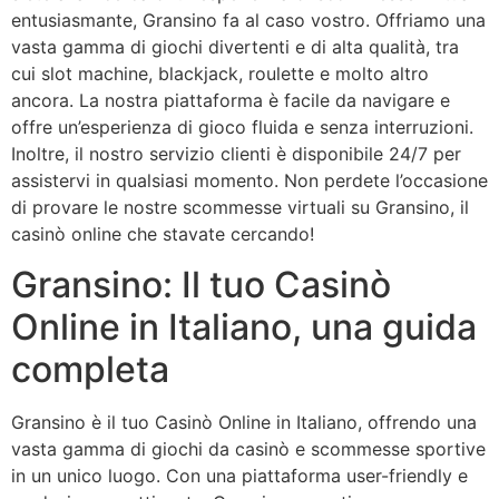
entusiasmante, Gransino fa al caso vostro. Offriamo una
vasta gamma di giochi divertenti e di alta qualità, tra
cui slot machine, blackjack, roulette e molto altro
ancora. La nostra piattaforma è facile da navigare e
offre un’esperienza di gioco fluida e senza interruzioni.
Inoltre, il nostro servizio clienti è disponibile 24/7 per
assistervi in qualsiasi momento. Non perdete l’occasione
di provare le nostre scommesse virtuali su Gransino, il
casinò online che stavate cercando!
Gransino: Il tuo Casinò
Online in Italiano, una guida
completa
Gransino è il tuo Casinò Online in Italiano, offrendo una
vasta gamma di giochi da casinò e scommesse sportive
in un unico luogo. Con una piattaforma user-friendly e