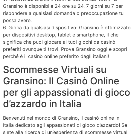
Gransino è disponibile 24 ore su 24, 7 giorni su 7 per
rispondere a qualsiasi domanda o preoccupazione tu
possa avere.
6. Gioca da qualsiasi dispositivo: Gransino è ottimizzato
per dispositivi desktop, tablet e smartphone, il che
significa che puoi giocare ai tuoi giochi da casinò
preferiti ovunque ti trovi. Prova Gransino oggi e scopri
perché è il casinò online preferito dagli italiani!
Scommesse Virtuali su
Gransino: Il Casinò Online
per gli appassionati di gioco
d’azzardo in Italia
Benvenuti nel mondo di Gransino, il casinò online in
Italia dedicato agli appassionati di gioco d’azzardo! Se
siete alla ricerca di un’esperienza di scommesse virtuali