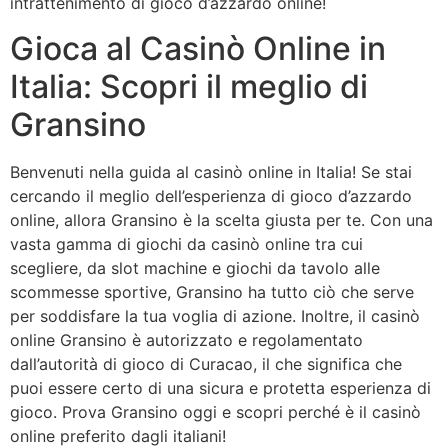
intrattenimento di gioco d’azzardo online!
Gioca al Casinò Online in
Italia: Scopri il meglio di
Gransino
Benvenuti nella guida al casinò online in Italia! Se stai
cercando il meglio dell’esperienza di gioco d’azzardo
online, allora Gransino è la scelta giusta per te. Con una
vasta gamma di giochi da casinò online tra cui
scegliere, da slot machine e giochi da tavolo alle
scommesse sportive, Gransino ha tutto ciò che serve
per soddisfare la tua voglia di azione. Inoltre, il casinò
online Gransino è autorizzato e regolamentato
dall’autorità di gioco di Curacao, il che significa che
puoi essere certo di una sicura e protetta esperienza di
gioco. Prova Gransino oggi e scopri perché è il casinò
online preferito dagli italiani!