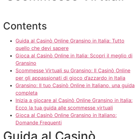
Contents
Guida al Casinò Online Gransino in Italia: Tutto
quello che devi sapere
Gioca al Casinò Online in Italia: Scopri il meglio di
Gransino
Scommesse Virtuali su Gransino: Il Casinò Online
per gli appassionati di gioco d’azzardo in Italia
Gransino: Il tuo Casinò Online in Italiano, una guida
completa
Inizia a giocare al Casinò Online Gransino in Italia:
Ecco la tua guida alle scommesse virtuali
Gioca al Casinò Online Gransino in Italiano:
Domande Frequenti
Guida al Casinò