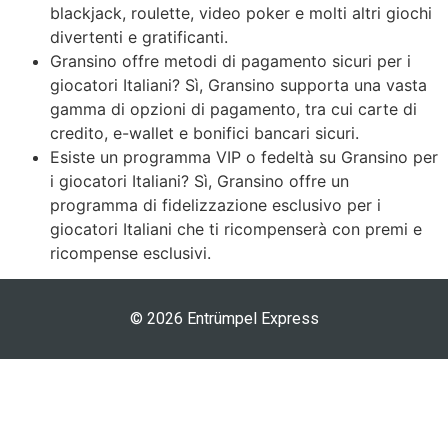
blackjack, roulette, video poker e molti altri giochi
divertenti e gratificanti.
Gransino offre metodi di pagamento sicuri per i
giocatori Italiani? Sì, Gransino supporta una vasta
gamma di opzioni di pagamento, tra cui carte di
credito, e-wallet e bonifici bancari sicuri.
Esiste un programma VIP o fedeltà su Gransino per
i giocatori Italiani? Sì, Gransino offre un
programma di fidelizzazione esclusivo per i
giocatori Italiani che ti ricompenserà con premi e
ricompense esclusivi.
© 2026 Entrümpel Express