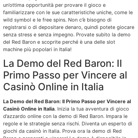
un’ottima opportunità per provare il gioco e
familiarizzare con le sue caratteristiche uniche, come le
wild symbol e le free spins. Non c’è bisogno di
registrarsi o di depositare denaro, quindi potete giocare
senza stress e senza impegno. Provate subito la demo
del Red Baron e scoprite perché è una delle slot
machine più popolari in Italia!
La Demo del Red Baron: Il
Primo Passo per Vincere al
Casinò Online in Italia
La Demo del Red Baron: Il Primo Passo per Vincere al
Casinò Online in Italia
. Inizia la tua avventura di gioco
d’azzardo online con la demo di Red Baron. Impara le
regole e le strategie senza rischi. Diventa un esperto di
giochi da casinò in Italia. Prova ora la demo di Red