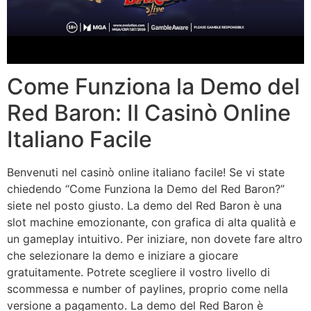
Come Funziona la Demo del
Red Baron: Il Casinò Online
Italiano Facile
Benvenuti nel casinò online italiano facile! Se vi state
chiedendo “Come Funziona la Demo del Red Baron?”
siete nel posto giusto. La demo del Red Baron è una
slot machine emozionante, con grafica di alta qualità e
un gameplay intuitivo. Per iniziare, non dovete fare altro
che selezionare la demo e iniziare a giocare
gratuitamente. Potrete scegliere il vostro livello di
scommessa e number of paylines, proprio come nella
versione a pagamento. La demo del Red Baron è