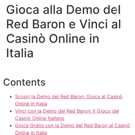
Gioca alla Demo del
Red Baron e Vinci al
Casinò Online in
Italia
Contents
Scopri la Demo del Red Baron: Gioca al Casinò
Online in Italia
Vinci con la Demo del Red Baron: Il Gioco del
Casinò Online Italiano
Gioca Gratis con la Demo del Red Baron al Casinò
Online in Italia