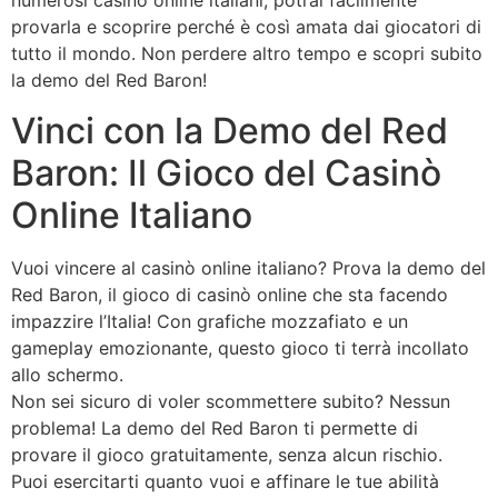
numerosi casinò online italiani, potrai facilmente
provarla e scoprire perché è così amata dai giocatori di
tutto il mondo. Non perdere altro tempo e scopri subito
la demo del Red Baron!
Vinci con la Demo del Red
Baron: Il Gioco del Casinò
Online Italiano
Vuoi vincere al casinò online italiano? Prova la demo del
Red Baron, il gioco di casinò online che sta facendo
impazzire l’Italia! Con grafiche mozzafiato e un
gameplay emozionante, questo gioco ti terrà incollato
allo schermo.
Non sei sicuro di voler scommettere subito? Nessun
problema! La demo del Red Baron ti permette di
provare il gioco gratuitamente, senza alcun rischio.
Puoi esercitarti quanto vuoi e affinare le tue abilità