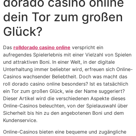
dorado casino online
dein Tor zum großen
Glück?
Das
rolldorado casino online
verspricht ein
aufregendes Spielerlebnis mit einer Vielzahl von Spielen
und attraktiven Boni. In einer Welt, in der digitale
Unterhaltung immer beliebter wird, erfreuen sich Online-
Casinos wachsender Beliebtheit. Doch was macht das
roll dorado casino online besonders? Ist es tatsächlich
ein Tor zum großen Glück, wie der Name suggeriert?
Dieser Artikel wird die verschiedenen Aspekte dieses
Online-Casinos beleuchten, von der Spielauswahl über
Sicherheit bis hin zu den angebotenen Boni und dem
Kundenservice.
Online-Casinos bieten eine bequeme und zugängliche