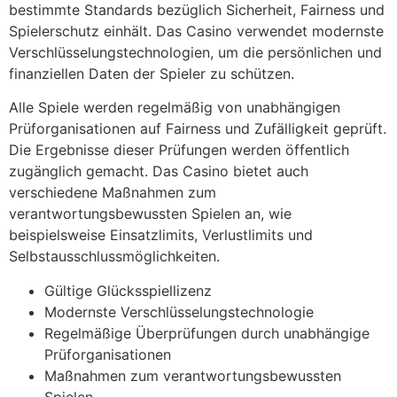
bestimmte Standards bezüglich Sicherheit, Fairness und
Spielerschutz einhält. Das Casino verwendet modernste
Verschlüsselungstechnologien, um die persönlichen und
finanziellen Daten der Spieler zu schützen.
Alle Spiele werden regelmäßig von unabhängigen
Prüforganisationen auf Fairness und Zufälligkeit geprüft.
Die Ergebnisse dieser Prüfungen werden öffentlich
zugänglich gemacht. Das Casino bietet auch
verschiedene Maßnahmen zum
verantwortungsbewussten Spielen an, wie
beispielsweise Einsatzlimits, Verlustlimits und
Selbstausschlussmöglichkeiten.
Gültige Glücksspiellizenz
Modernste Verschlüsselungstechnologie
Regelmäßige Überprüfungen durch unabhängige
Prüforganisationen
Maßnahmen zum verantwortungsbewussten
Spielen