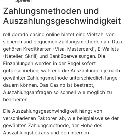
Zahlungsmethoden und
Auszahlungsgeschwindigkeit
roll dorado casino online bietet eine Vielzahl von
sicheren und bequemen Zahlungsmethoden an. Dazu
gehören Kreditkarten (Visa, Mastercard), E-Wallets
(Neteller, Skrill) und Banküberweisungen. Die
Einzahlungen werden in der Regel sofort
gutgeschrieben, während die Auszahlungen je nach
gewählter Zahlungsmethode unterschiedlich lange
dauern können. Das Casino ist bestrebt,
Auszahlungsanfragen so schnell wie möglich zu
bearbeiten.
Die Auszahlungsgeschwindigkeit hängt von
verschiedenen Faktoren ab, wie beispielsweise der
gewählten Zahlungsmethode, der Höhe des
Auszahlungsbetrags und den internen