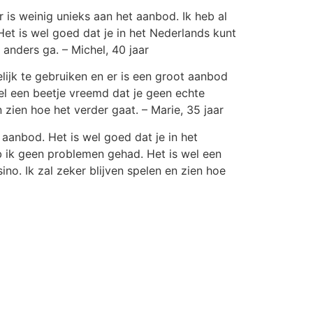
r is weinig unieks aan het aanbod. Ik heb al
 Het is wel goed dat je in het Nederlands kunt
s anders ga. – Michel, 40 jaar
lijk te gebruiken en er is een groot aanbod
wel een beetje vreemd dat je geen echte
n zien hoe het verder gaat. – Marie, 35 jaar
 aanbod. Het is wel goed dat je in het
eb ik geen problemen gehad. Het is wel een
no. Ik zal zeker blijven spelen en zien hoe