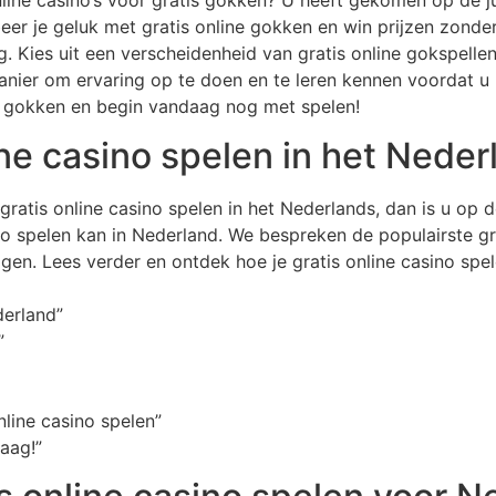
er je geluk met gratis online gokken en win prijzen zonder
 Kies uit een verscheidenheid van gratis online gokspellen
anier om ervaring op te doen en te leren kennen voordat u 
ne gokken en begin vandaag nog met spelen!
line casino spelen in het Nede
gratis online casino spelen in het Nederlands, dan is u op de
ino spelen kan in Nederland. We bespreken de populairste gr
gen. Lees verder en ontdek hoe je gratis online casino spel
derland”
”
nline casino spelen”
daag!”