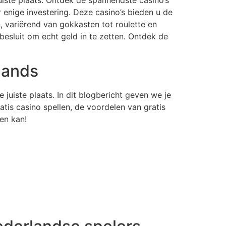
 enige investering. Deze casino’s bieden u de
, variërend van gokkasten tot roulette en
besluit om echt geld in te zetten. Ontdek de
rlands
 juiste plaats. In dit blogbericht geven we je
atis casino spellen, de voordelen van gratis
en kan!