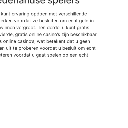
ederlandse spelers
 u kunt ervaring opdoen met verschillende
 werken voordat ze besluiten om echt geld in
winnen vergroot. Ten derde, u kunt gratis
erde, gratis online casino’s zijn beschikbaar
s online casino’s, wat betekent dat u geen
en uit te proberen voordat u besluit om echt
beteren voordat u gaat spelen op een echt