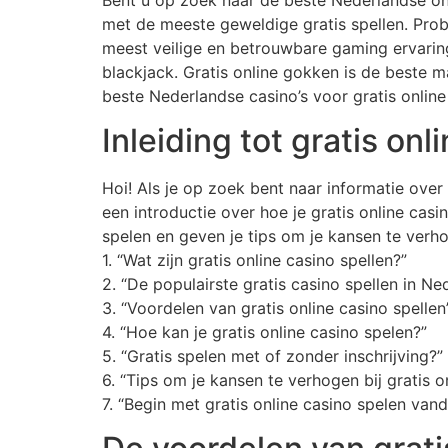
met de meeste geweldige gratis spellen. Probe
meest veilige en betrouwbare gaming ervaring.
blackjack. Gratis online gokken is de beste m
beste Nederlandse casino’s voor gratis onli
Inleiding tot gratis on
Hoi! Als je op zoek bent naar informatie over 
een introductie over hoe je gratis online cas
spelen en geven je tips om je kansen te verho
1. “Wat zijn gratis online casino spellen?”
2. “De populairste gratis casino spellen in Ne
3. “Voordelen van gratis online casino spellen
4. “Hoe kan je gratis online casino spelen?”
5. “Gratis spelen met of zonder inschrijving?”
6. “Tips om je kansen te verhogen bij gratis o
7. “Begin met gratis online casino spelen van