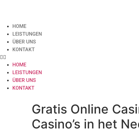
HOME
LEISTUNGEN
ÜBER UNS
KONTAKT
HOME
LEISTUNGEN
ÜBER UNS
KONTAKT
Gratis Online Cas
Casino’s in het N