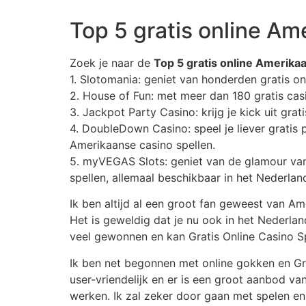
Top 5 gratis online Am
Zoek je naar de
Top 5 gratis online Amerika
1. Slotomania: geniet van honderden gratis on
2. House of Fun: met meer dan 180 gratis casin
3. Jackpot Party Casino: krijg je kick uit gra
4. DoubleDown Casino: speel je liever gratis
Amerikaanse casino spellen.
5. myVEGAS Slots: geniet van de glamour van 
spellen, allemaal beschikbaar in het Nederlan
Ik ben altijd al een groot fan geweest van Am
Het is geweldig dat je nu ook in het Nederlan
veel gewonnen en kan Gratis Online Casino Sp
Ik ben net begonnen met online gokken en Gra
user-vriendelijk en er is een groot aanbod va
werken. Ik zal zeker door gaan met spelen en 