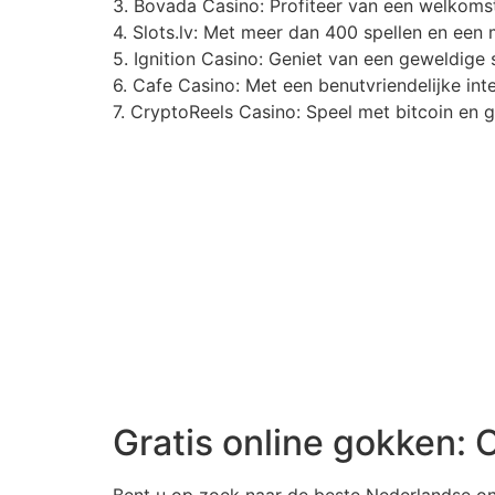
3. Bovada Casino: Profiteer van een welkoms
4. Slots.lv: Met meer dan 400 spellen en een 
5. Ignition Casino: Geniet van een geweldige 
6. Cafe Casino: Met een benutvriendelijke in
7. CryptoReels Casino: Speel met bitcoin en ge
Gratis online gokken:
Bent u op zoek naar de beste Nederlandse onl