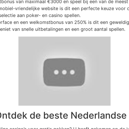
tbonus van maximaal €3000 en speel bij een van de meest p
mobiel-vriendelijke website is dit een perfecte keuze voor
selectie aan poker- en casino spellen.
terface en een welkomstbonus van 250% is dit een geweldig
niet van snelle uitbetalingen en een groot aantal spellen.
 Ontdek de beste Nederlandse 
ine casino’s voor gratis gokken? U heeft gekomen op de ju