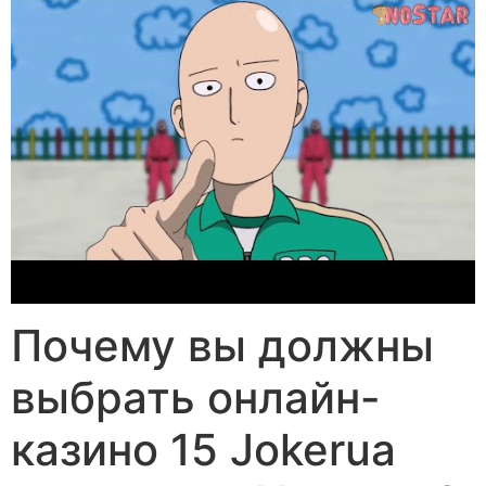
Почему вы должны
выбрать онлайн-
казино 15 Jokerua