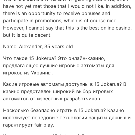
have not yet met those that I would not like. In addition,
there is an opportunity to receive bonuses and
participate in promotions, which is of course nice.
However, I cannot say that this is the best online casino,
but it is quite decent.
Name: Alexander, 35 years old
Что такое 15 Jokerua? Это онлайн-казино,
предлагающее лучшие игровые автоматы для
игроков из Украины.
Какие игровые автоматы доступны в 15 Jokerua? В
казино представлен широкий выбор игровых
автоматов от известных разработчиков.
Насколько безопасно играть в 15 Jokerua? Казино
использует передовые технологии защиты данных и
гарантирует fair play.