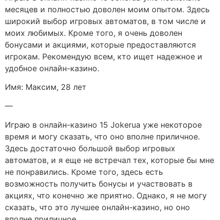
месяцев и полностью доволен моим опытом. Здесь
широкий выбор игровых автоматов, в том числе и
моих любимых. Кроме того, я очень доволен
бонусами и акциями, которые предоставляются
игрокам. Рекомендую всем, кто ищет надежное и
удобное онлайн-казино.
Имя: Максим, 28 лет
—
Играю в онлайн-казино 15 Jokerua уже некоторое
время и могу сказать, что оно вполне приличное.
Здесь достаточно большой выбор игровых
автоматов, и я еще не встречал тех, которые бы мне
не понравились. Кроме того, здесь есть
возможность получить бонусы и участвовать в
акциях, что конечно же приятно. Однако, я не могу
сказать, что это лучшее онлайн-казино, но оно
вполне приличное.