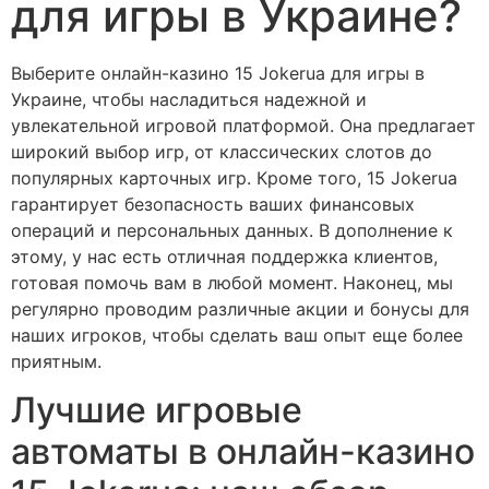
для игры в Украине?
Выберите онлайн-казино 15 Jokerua для игры в
Украине, чтобы насладиться надежной и
увлекательной игровой платформой. Она предлагает
широкий выбор игр, от классических слотов до
популярных карточных игр. Кроме того, 15 Jokerua
гарантирует безопасность ваших финансовых
операций и персональных данных. В дополнение к
этому, у нас есть отличная поддержка клиентов,
готовая помочь вам в любой момент. Наконец, мы
регулярно проводим различные акции и бонусы для
наших игроков, чтобы сделать ваш опыт еще более
приятным.
Лучшие игровые
автоматы в онлайн-казино