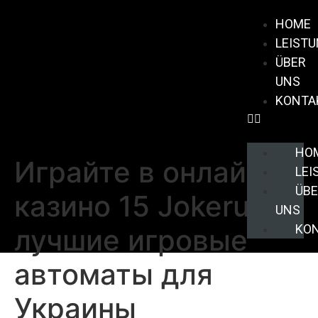
HOME
LEIST
ÜBER
UNS
KONTA
HO
Играйте в онлайн-
LEI
ÜB
казино 15 Jokerua:
UNS
KO
лучшие игровые
автоматы для
Украины