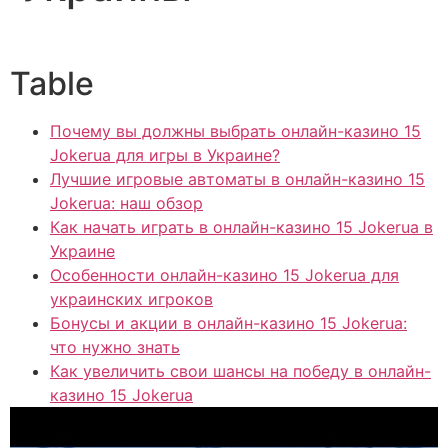
Table
Почему вы должны выбрать онлайн-казино 15
Jokerua для игры в Украине?
Лучшие игровые автоматы в онлайн-казино 15
Jokerua: наш обзор
Как начать играть в онлайн-казино 15 Jokerua в
Украине
Особенности онлайн-казино 15 Jokerua для
украинских игроков
Бонусы и акции в онлайн-казино 15 Jokerua:
что нужно знать
Как увеличить свои шансы на победу в онлайн-
казино 15 Jokerua