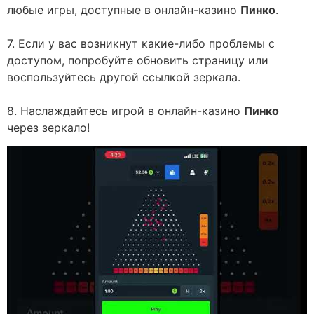
любые игры, доступные в онлайн-казино
Пинко
.
7. Если у вас возникнут какие-либо проблемы с
доступом, попробуйте обновить страницу или
воспользуйтесь другой ссылкой зеркала.
8. Наслаждайтесь игрой в онлайн-казино
Пинко
через зеркало!