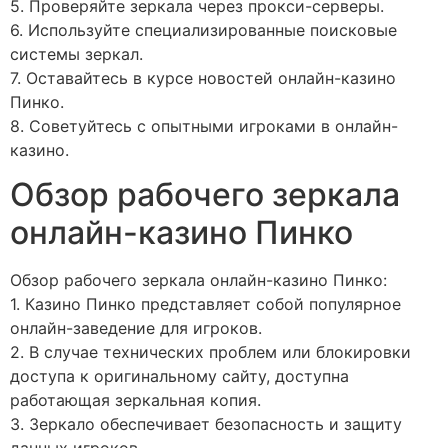
5. Проверяйте зеркала через прокси-серверы.
6. Используйте специализированные поисковые
системы зеркал.
7. Оставайтесь в курсе новостей онлайн-казино
Пинко.
8. Советуйтесь с опытными игроками в онлайн-
казино.
Обзор рабочего зеркала
онлайн-казино Пинко
Обзор рабочего зеркала онлайн-казино Пинко:
1. Казино Пинко представляет собой популярное
онлайн-заведение для игроков.
2. В случае технических проблем или блокировки
доступа к оригинальному сайту, доступна
работающая зеркальная копия.
3. Зеркало обеспечивает безопасность и защиту