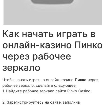
Как начать играть в
онлайн-казино Пинко
через рабочее
зеркало
Чтобы начать играть в онлайн-казино
Пинко
через
рабочее зеркало, сделайте следующее:
1. Найдите рабочее зеркало сайта Pinko Casino.
2. Зарегистрируйтесь на сайте, заполнив