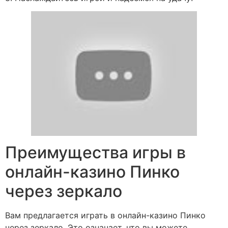
Преимущества игры в
онлайн-казино Пинко
через зеркало
Вам предлагается играть в онлайн-казино Пинко
через зеркало. Это означает, что вы можете