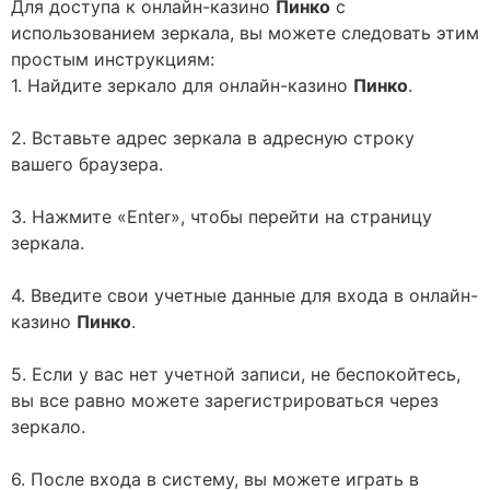
Для доступа к онлайн-казино
Пинко
с
использованием зеркала, вы можете следовать этим
простым инструкциям:
1. Найдите зеркало для онлайн-казино
Пинко
.
2. Вставьте адрес зеркала в адресную строку
вашего браузера.
3. Нажмите «Enter», чтобы перейти на страницу
зеркала.
4. Введите свои учетные данные для входа в онлайн-
казино
Пинко
.
5. Если у вас нет учетной записи, не беспокойтесь,
вы все равно можете зарегистрироваться через
зеркало.
6. После входа в систему, вы можете играть в