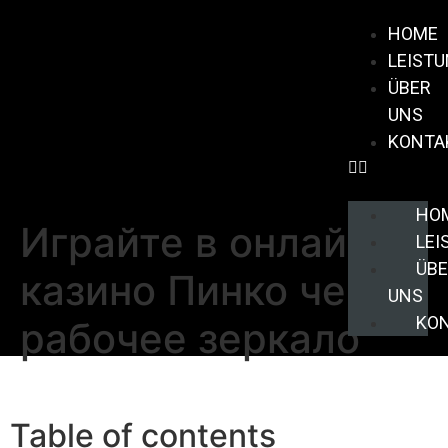
HOME
LEIST
ÜBER
UNS
KONTA
HO
Играйте в онлайн-
LEI
ÜB
казино Пинко через
UNS
KO
рабочее зеркало
Table of contents