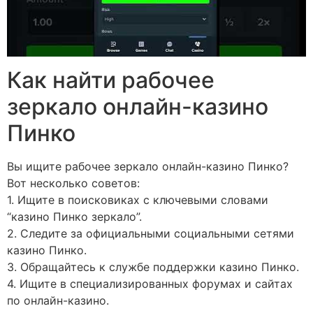
Как найти рабочее
зеркало онлайн-казино
Пинко
Вы ищите рабочее зеркало онлайн-казино Пинко?
Вот несколько советов:
1. Ищите в поисковиках с ключевыми словами
“казино Пинко зеркало”.
2. Следите за официальными социальными сетями
казино Пинко.
3. Обращайтесь к службе поддержки казино Пинко.
4. Ищите в специализированных форумах и сайтах
по онлайн-казино.