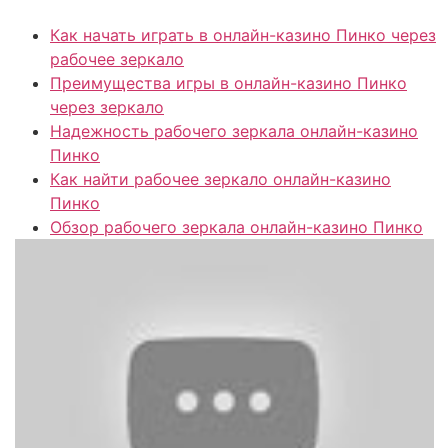
Как начать играть в онлайн-казино Пинко через
рабочее зеркало
Преимущества игры в онлайн-казино Пинко
через зеркало
Надежность рабочего зеркала онлайн-казино
Пинко
Как найти рабочее зеркало онлайн-казино
Пинко
Обзор рабочего зеркала онлайн-казино Пинко