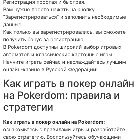
Регистрация простая и быстрая.
Вам нужно просто нажать на кнопку
“Зарегистрироваться” и заполнить необходимые
данные.
Как только вы зарегистрировались, вы сможете
получить бонус за регистрацию.
В Pokerdom доступны широкий выбор игровых
автоматов и классические карточные игры.
Начните играть сейчас и наслаждайтесь лучшим
онлайн-казино в Русской Федерации!
Как играть в покер онлайн
на Pokerdom: правила и
стратегии
Как играть в покер онлайн на Pokerdom:
ознакомьтесь с правилами игры и разработайте
свою стратегию. Воспользуйтесь обучающими