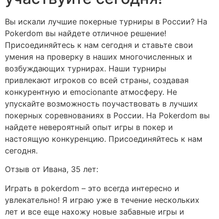
Вы искали лучшие покерные турниры в России? На
Pokerdom вы найдете отличное решение!
Присоединяйтесь к нам сегодня и ставьте свои
умения на проверку в наших многочисленных и
возбуждающих турнирах. Наши турниры
привлекают игроков со всей страны, создавая
конкурентную и emocionante атмосферу. Не
упускайте возможность поучаствовать в лучших
покерных соревнованиях в России. На Pokerdom вы
найдете невероятный опыт игры в покер и
настоящую конкуренцию. Присоединяйтесь к нам
сегодня.
Отзыв от Ивана, 35 лет:
Играть в pokerdom – это всегда интересно и
увлекательно! Я играю уже в течение нескольких
лет и все еще нахожу новые забавные игры и