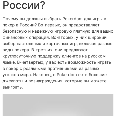
России?
Почему вы должны выбрать Pokerdom для игры в
покер в России? Во-первых, он предоставляет
безопасную и надежную игровую платную для ваших
финансовых операций. Во-вторых, у них широкий
выбор настольных и карточных игр, включая разные
виды покера. В-третьих, они предлагают
круглосуточную поддержку клиентов на русском
языке. В-четвертых, у вас есть возможность играть
в покер с реальными противниками из разных
уголков мира. Наконец, в Pokerdom есть большие
джекпоты и вознаграждения, которые вы можете
выиграть.