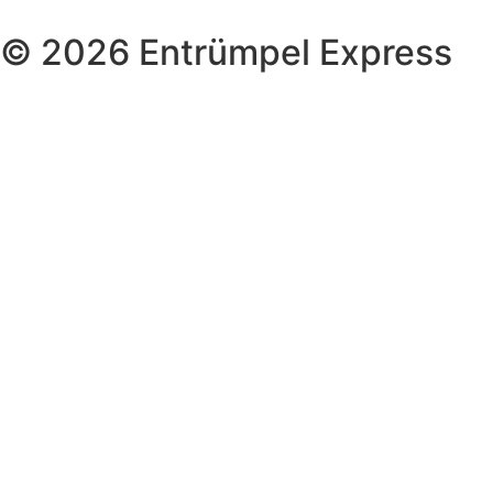
© 2026 Entrümpel Express