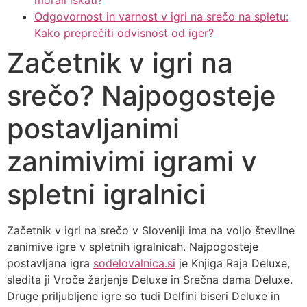
morali iskati?
Odgovornost in varnost v igri na srečo na spletu:
Kako preprečiti odvisnost od iger?
Začetnik v igri na
srečo? Najpogosteje
postavljanimi
zanimivimi igrami v
spletni igralnici
Začetnik v igri na srečo v Sloveniji ima na voljo številne
zanimive igre v spletnih igralnicah. Najpogosteje
postavljana igra
sodelovalnica.si
je Knjiga Raja Deluxe,
sledita ji Vroče žarjenje Deluxe in Srečna dama Deluxe.
Druge priljubljene igre so tudi Delfini biseri Deluxe in