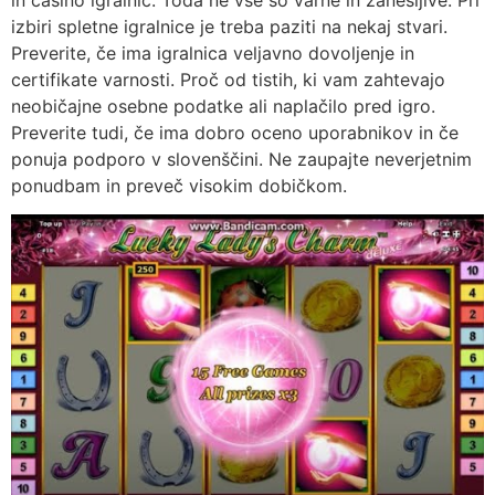
izbiri spletne igralnice je treba paziti na nekaj stvari.
Preverite, če ima igralnica veljavno dovoljenje in
certifikate varnosti. Proč od tistih, ki vam zahtevajo
neobičajne osebne podatke ali naplačilo pred igro.
Preverite tudi, če ima dobro oceno uporabnikov in če
ponuja podporo v slovenščini. Ne zaupajte neverjetnim
ponudbam in preveč visokim dobičkom.