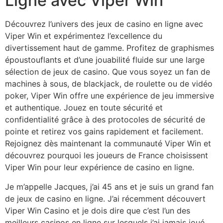
Ligne avec Viper Win
Découvrez l’univers des jeux de casino en ligne avec
Viper Win et expérimentez l’excellence du
divertissement haut de gamme. Profitez de graphismes
époustouflants et d’une jouabilité fluide sur une large
sélection de jeux de casino. Que vous soyez un fan de
machines à sous, de blackjack, de roulette ou de vidéo
poker, Viper Win offre une expérience de jeu immersive
et authentique. Jouez en toute sécurité et
confidentialité grâce à des protocoles de sécurité de
pointe et retirez vos gains rapidement et facilement.
Rejoignez dès maintenant la communauté Viper Win et
découvrez pourquoi les joueurs de France choisissent
Viper Win pour leur expérience de casino en ligne.
Je m’appelle Jacques, j’ai 45 ans et je suis un grand fan
de jeux de casino en ligne. J’ai récemment découvert
Viper Win Casino et je dois dire que c’est l’un des
meilleurs casinos en ligne sur lesquels j’ai jamais joué.