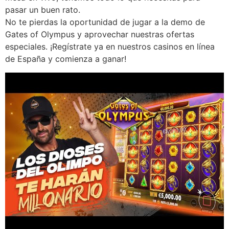
pasar un buen rato.
No te pierdas la oportunidad de jugar a la demo de
Gates of Olympus y aprovechar nuestras ofertas
especiales. ¡Regístrate ya en nuestros casinos en línea
de España y comienza a ganar!