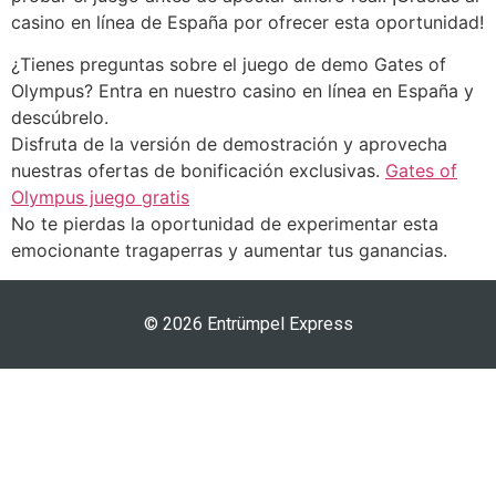
casino en línea de España por ofrecer esta oportunidad!
¿Tienes preguntas sobre el juego de demo Gates of
Olympus? Entra en nuestro casino en línea en España y
descúbrelo.
Disfruta de la versión de demostración y aprovecha
nuestras ofertas de bonificación exclusivas.
Gates of
Olympus juego gratis
No te pierdas la oportunidad de experimentar esta
emocionante tragaperras y aumentar tus ganancias.
© 2026 Entrümpel Express