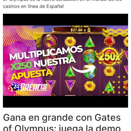
casinos en línea de España!
Gana en grande con Gates
of Olympus: juega la demo