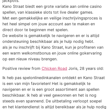
jackpots.
Kano Straat biedt een grote variatie aan online casino
spellen, van klassieke slots tot live dealer games.
Met een gemakkelijke en veilige inschrijvingsproces is
het heel simpel om jouw account aan te maken en
direct door te beginnen met spelen.
De website is gemakkelijk te navigeren en er is altijd
ondersteuning beschikbaar als je hulp nodig hebt.
als je nu inschrijft bij Kano Straat, kun je profiteren van
een warm welkomstbonus en jouw online gokervaring
op een nieuw niveau brengen.
Positive review from
Chicken Road
Joris, 28 years old:
Ik heb pas spelonlinedinkanalen ontdekt en Kano Straat
is een van mijn favorieten! Het is gemakkelijk te
navigeren en er is een groot assortiment aan spellen
beschikbaar. Ik heb al veel gewonnen en het is nog
steeds even spannend. De uitbetaling verloopt soepel
en het klantendienst is altijd bereikbaar als je hulp nodig