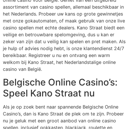
online casino voor België. Geniet van een uitgebreid
assortiment van casino spellen, allemaal beschikbaar in
het Nederlands. Probeer uw kans op grote gewinnetjes
met onze gokautomaten, of maak gebruik van onze live
casino spellen met echte dealers. Kano Straat biedt een
veilige en betrouwbare spelomgeving, dus u kan er
zeker van zijn dat u veilig kan spelen en pret maken. Als
je hulp of advies nodig hebt, is onze klantendienst 24/7
bereikbaar. Registreer u nu en ontvang een warm
welkom bij Kano Straat, het Nederlandstalige online
casino van België.
Belgische Online Casino’s:
Speel Kano Straat nu
Als je op zoek bent naar spannende Belgische Online
Casino’s, dan is Kano Straat de plek om te zijn. Probeer
nu je geluk met een groot aanbod van online casino
spellen, inclusief gokkasten, blackjack, roulette en