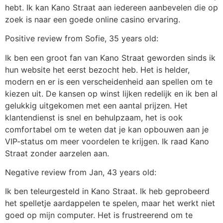
hebt. Ik kan Kano Straat aan iedereen aanbevelen die op
zoek is naar een goede online casino ervaring.
Positive review from Sofie, 35 years old:
Ik ben een groot fan van Kano Straat geworden sinds ik
hun website het eerst bezocht heb. Het is helder,
modern en er is een verscheidenheid aan spellen om te
kiezen uit. De kansen op winst lijken redelijk en ik ben al
gelukkig uitgekomen met een aantal prijzen. Het
klantendienst is snel en behulpzaam, het is ook
comfortabel om te weten dat je kan opbouwen aan je
VIP-status om meer voordelen te krijgen. Ik raad Kano
Straat zonder aarzelen aan.
Negative review from Jan, 43 years old:
Ik ben teleurgesteld in Kano Straat. Ik heb geprobeerd
het spelletje aardappelen te spelen, maar het werkt niet
goed op mijn computer. Het is frustreerend om te