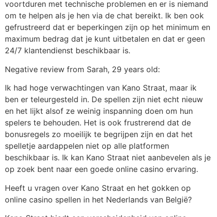
voortduren met technische problemen en er is niemand
om te helpen als je hen via de chat bereikt. Ik ben ook
gefrustreerd dat er beperkingen zijn op het minimum en
maximum bedrag dat je kunt uitbetalen en dat er geen
24/7 klantendienst beschikbaar is.
Negative review from Sarah, 29 years old:
Ik had hoge verwachtingen van Kano Straat, maar ik
ben er teleurgesteld in. De spellen zijn niet echt nieuw
en het lijkt alsof ze weinig inspanning doen om hun
spelers te behouden. Het is ook frustrerend dat de
bonusregels zo moeilijk te begrijpen zijn en dat het
spelletje aardappelen niet op alle platformen
beschikbaar is. Ik kan Kano Straat niet aanbevelen als je
op zoek bent naar een goede online casino ervaring.
Heeft u vragen over Kano Straat en het gokken op
online casino spellen in het Nederlands van België?