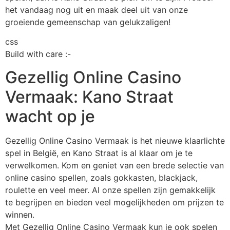
het vandaag nog uit en maak deel uit van onze
groeiende gemeenschap van gelukzaligen!
css
Build with care :-
Gezellig Online Casino
Vermaak: Kano Straat
wacht op je
Gezellig Online Casino Vermaak is het nieuwe klaarlichte
spel in België, en Kano Straat is al klaar om je te
verwelkomen. Kom en geniet van een brede selectie van
online casino spellen, zoals gokkasten, blackjack,
roulette en veel meer. Al onze spellen zijn gemakkelijk
te begrijpen en bieden veel mogelijkheden om prijzen te
winnen.
Met Gezellig Online Casino Vermaak kun je ook spelen