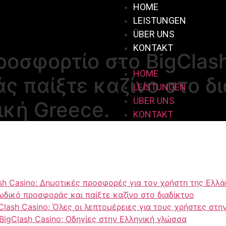
HOME
LEISTUNGEN
ÜBER UNS
KONTAKT
οσφορτίο στο BigClash
HOME
παίξτε καζίνο στο διαδ
LEISTUNGEN
ÜBER UNS
ική Greece.
KONTAKT
h Casino: Δημοτικές προσφορές για τον χρήστη της Ελλ
ωδικό προσφοράς και παίξτε καζίνο στο διαδίκτυο
Clash Casino; Όλες οι λεπτομέρειες για τους χρήστες στη
igClash Casino; Οδηγίες στην Ελληνική γλώσσα