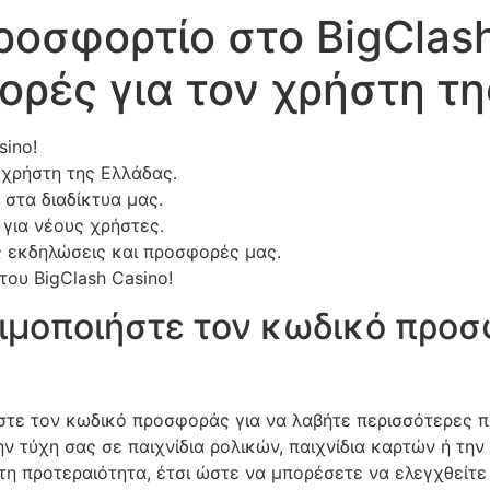
οσφορτίο στο BigClash
ρές για τον χρήστη τ
sino!
 χρήστη της Ελλάδας.
στα διαδίκτυα μας.
για νέους χρήστες.
ς εκδηλώσεις και προσφορές μας.
του BigClash Casino!
σιμοποιήστε τον κωδικό προσ
ήστε τον κωδικό προσφοράς για να λαβήτε περισσότερες π
ν τύχη σας σε παιχνίδια ρολικών, παιχνίδια καρτών ή την
ρώτη προτεραιότητα, έτσι ώστε να μπορέσετε να ελεγχθείτ