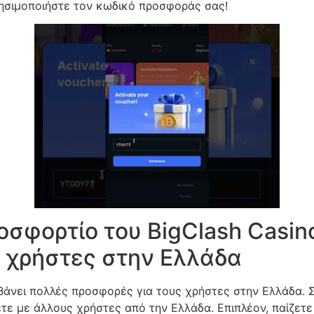
ρησιμοποιήστε τον κωδικό προσφοράς σας!
οσφορτίο του BigClash Casino
ς χρήστες στην Ελλάδα
βάνει πολλές προσφορές για τους χρήστες στην Ελλάδα. Σ
ετε με άλλους χρήστες από την Ελλάδα. Επιπλέον, παίζετ