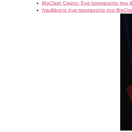
BigClash Casino: Ένα προσφορτίο που 
Λαμβάνετε ένα προσφορτίο στο BigCla