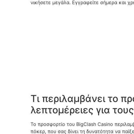
νικήσετε μεγάλα. Εγγραφείτε σήμερα και χ
Τι περιλαμβάνει το πρ
λεπτομέρειες για του
Το προσφορτίο του BigClash Casino περιλαμ
πόκερ, που σας δίνει τη δυνατότητα να παίξ