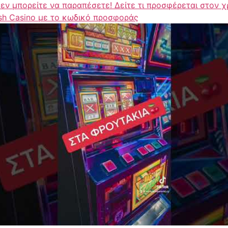
δεν μπορείτε να παραπέσετε! Δείτε τι προσφέρεται στον 
sh Casino με το κωδικό προσφοράς