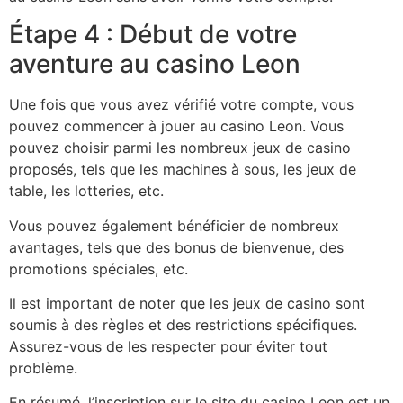
Étape 4 : Début de votre
aventure au casino Leon
Une fois que vous avez vérifié votre compte, vous
pouvez commencer à jouer au casino Leon. Vous
pouvez choisir parmi les nombreux jeux de casino
proposés, tels que les machines à sous, les jeux de
table, les lotteries, etc.
Vous pouvez également bénéficier de nombreux
avantages, tels que des bonus de bienvenue, des
promotions spéciales, etc.
Il est important de noter que les jeux de casino sont
soumis à des règles et des restrictions spécifiques.
Assurez-vous de les respecter pour éviter tout
problème.
En résumé, l’inscription sur le site du casino Leon est un