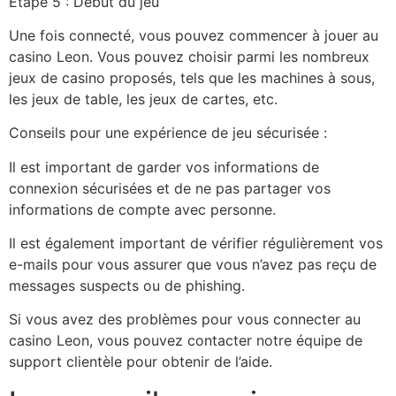
Étape 5 : Début du jeu
Une fois connecté, vous pouvez commencer à jouer au
casino Leon. Vous pouvez choisir parmi les nombreux
jeux de casino proposés, tels que les machines à sous,
les jeux de table, les jeux de cartes, etc.
Conseils pour une expérience de jeu sécurisée :
Il est important de garder vos informations de
connexion sécurisées et de ne pas partager vos
informations de compte avec personne.
Il est également important de vérifier régulièrement vos
e-mails pour vous assurer que vous n’avez pas reçu de
messages suspects ou de phishing.
Si vous avez des problèmes pour vous connecter au
casino Leon, vous pouvez contacter notre équipe de
support clientèle pour obtenir de l’aide.