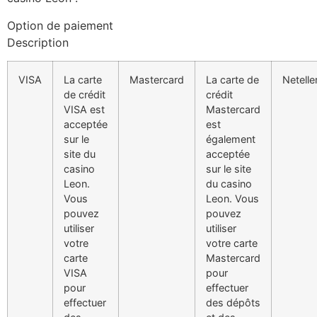
Option de paiement
Description
VISA
La carte
Mastercard
La carte de
Netelle
de crédit
crédit
VISA est
Mastercard
acceptée
est
sur le
également
site du
acceptée
casino
sur le site
Leon.
du casino
Vous
Leon. Vous
pouvez
pouvez
utiliser
utiliser
votre
votre carte
carte
Mastercard
VISA
pour
pour
effectuer
effectuer
des dépôts