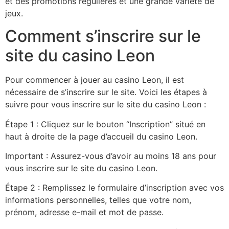
et des promotions régulières et une grande variété de
jeux.
Comment s’inscrire sur le
site du casino Leon
Pour commencer à jouer au casino Leon, il est
nécessaire de s’inscrire sur le site. Voici les étapes à
suivre pour vous inscrire sur le site du casino Leon :
Étape 1 : Cliquez sur le bouton “Inscription” situé en
haut à droite de la page d’accueil du casino Leon.
Important : Assurez-vous d’avoir au moins 18 ans pour
vous inscrire sur le site du casino Leon.
Étape 2 : Remplissez le formulaire d’inscription avec vos
informations personnelles, telles que votre nom,
prénom, adresse e-mail et mot de passe.