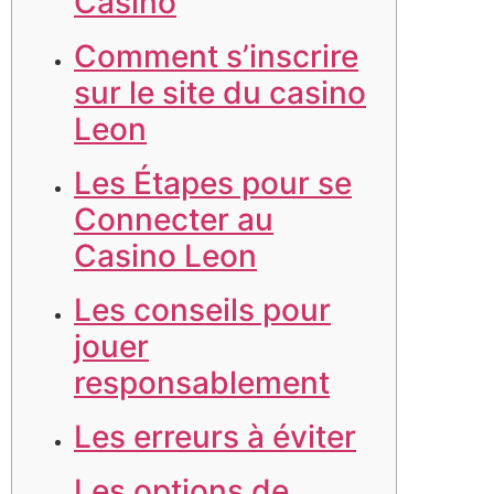
Casino
Comment s’inscrire
sur le site du casino
Leon
Les Étapes pour se
Connecter au
Casino Leon
Les conseils pour
jouer
responsablement
Les erreurs à éviter
Les options de