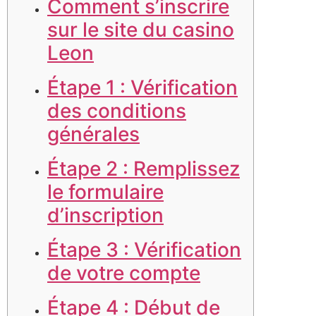
Comment s’inscrire
sur le site du casino
Leon
Étape 1 : Vérification
des conditions
générales
Étape 2 : Remplissez
le formulaire
d’inscription
Étape 3 : Vérification
de votre compte
Étape 4 : Début de