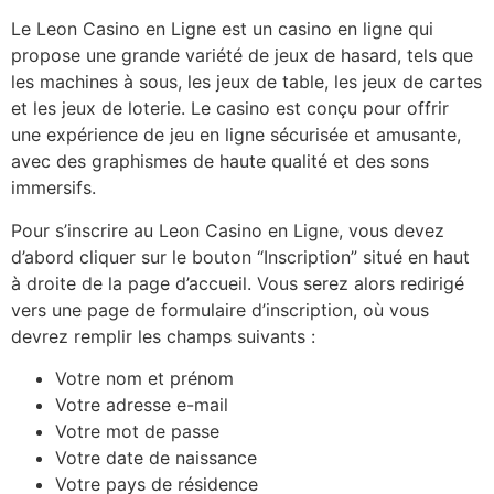
Le Leon Casino en Ligne est un casino en ligne qui
propose une grande variété de jeux de hasard, tels que
les machines à sous, les jeux de table, les jeux de cartes
et les jeux de loterie. Le casino est conçu pour offrir
une expérience de jeu en ligne sécurisée et amusante,
avec des graphismes de haute qualité et des sons
immersifs.
Pour s’inscrire au Leon Casino en Ligne, vous devez
d’abord cliquer sur le bouton “Inscription” situé en haut
à droite de la page d’accueil. Vous serez alors redirigé
vers une page de formulaire d’inscription, où vous
devrez remplir les champs suivants :
Votre nom et prénom
Votre adresse e-mail
Votre mot de passe
Votre date de naissance
Votre pays de résidence