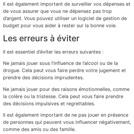
Il est également important de surveiller vos dépenses et
de vous assurer que vous ne dépensez pas trop
d’argent. Vous pouvez utiliser un logiciel de gestion de
budget pour vous aider à rester sur la bonne voie.
Les erreurs à éviter
Il est essentiel d’éviter les erreurs suivantes :
Ne jamais jouer sous l’influence de l’alcool ou de la
drogue. Cela peut vous faire perdre votre jugement et
prendre des décisions imprudentes.
Ne jamais jouer pour des raisons émotionnelles, comme
la colère ou la tristesse. Cela peut vous faire prendre
des décisions impulsives et regrettables.
Il est également important de ne pas jouer en présence
de personnes qui peuvent vous influencer négativement,
comme des amis ou des famille.