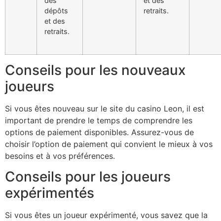
des
et des
dépôts
retraits.
et des
retraits.
Conseils pour les nouveaux
joueurs
Si vous êtes nouveau sur le site du casino Leon, il est
important de prendre le temps de comprendre les
options de paiement disponibles. Assurez-vous de
choisir l’option de paiement qui convient le mieux à vos
besoins et à vos préférences.
Conseils pour les joueurs
expérimentés
Si vous êtes un joueur expérimenté, vous savez que la