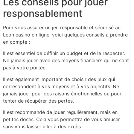
Les conseils pour jouer
responsablement
Pour vous assurer un jeu responsable et sécurisé au
Leon casino en ligne, voici quelques conseils à prendre
en compte :
Il est essentiel de définir un budget et de le respecter.
Ne jamais jouer avec des moyens financiers qui ne sont
pas à votre portée.
Il est également important de choisir des jeux qui
correspondent à vos moyens et à vos objectifs. Ne
jamais jouer pour des raisons émotionnelles ou pour
tenter de récupérer des pertes.
Il est recommandé de jouer régulièrement, mais en
petites doses. Cela vous permettra de vous amuser
sans vous laisser aller à des excès.