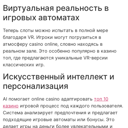
Виртуальная реальность в
игровых автоматах
Теперь слоты можно испытать в полной мере
благодаря VR. Игроки могут погрузиться в
атмосферу casino online, словно находясь в
реальном зале. Это особенно популярно в казино
топ, где предлагаются уникальные VR-версии
классических игр.
Искусственный интеллект и
персонализация
AI помогает online casino адаптировать
топ 10
казино
игровой процесс под каждого пользователя.
Система анализирует предпочтения и предлагает
подходящие игровые автоматы или бонусы. Это
делает игры на деньги более увлекательными и