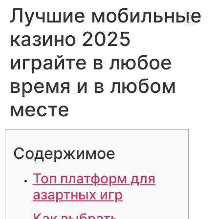
Лучшие мобильные
казино 2025
играйте в любое
время и в любом
месте
Содержимое
Топ платформ для
азартных игр
Как выбрать