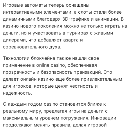
Игровые автоматы теперь оснащены
интерактивными элементами, а слоты стали более
динамичными благодаря 3D-графике и анимации. В
казино нового поколения можно не только играть на
деньги, но и участвовать в турнирах с живыми
дилерами, что добавляет азарта и
соревновательного духа.
Технологии блокчейна также нашли свое
применение в online casino, обеспечивая
прозрачность и безопасность транзакций. Это
делает oнлайн казино еще более привлекательным
для игроков, которые ценят честность и
надежность.
С каждым годом casino становится ближе к
реальному миру, предлагая игры на деньги с
максимальным уровнем погружения. Инновации
продолжают менять правила, делая игровой