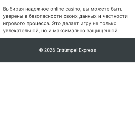
Выбирая надежное online casino, вы можете быть
уверены в безопасности своих данных и честности
игрового процесса. Это делает игру не только
увлекательной, но и максимально защищенной.
© 2026 Entrümpel Express