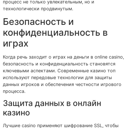
процесс не только увлекательным, но и
технологически продвинутым.
Безопасность и
конфиденциальность в
играх
Когда речь заходит о играх на деньги в online casino,
безопасность и конфиденциальность становятся
ключевыми аспектами. Современные казино топ
используют передовые технологии для защиты
данных игроков и обеспечения честности игрового
процесса.
Защита данных в онлайн
казино
Лучшие casino применяют шифрование SSL, чтобы