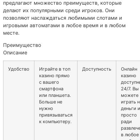
предлагают множество преимуществ, которые
делают их популярными среди игроков. Они
позволяют наслаждаться любимыми слотами и
игровыми автоматами в любое время и в любом
месте.
Преимущество
Описание
Удобство
Играйте в топ
Доступность
Онлайн
казино прямо
казино
с вашего
доступн
смартфона
24/7. Вы
или планшета.
можете
Больше не
играть н
нужно
деньги 
привязываться
просто
к компьютеру.
ради
развлеч
в любое