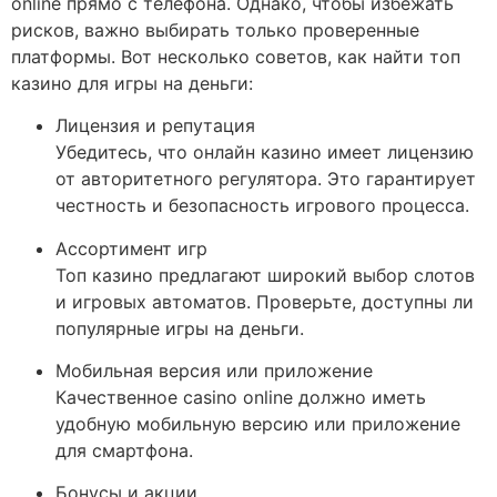
online прямо с телефона. Однако, чтобы избежать
рисков, важно выбирать только проверенные
платформы. Вот несколько советов, как найти топ
казино для игры на деньги:
Лицензия и репутация
Убедитесь, что онлайн казино имеет лицензию
от авторитетного регулятора. Это гарантирует
честность и безопасность игрового процесса.
Ассортимент игр
Топ казино предлагают широкий выбор слотов
и игровых автоматов. Проверьте, доступны ли
популярные игры на деньги.
Мобильная версия или приложение
Качественное casino online должно иметь
удобную мобильную версию или приложение
для смартфона.
Бонусы и акции