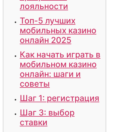
лояльности
Топ-5 лучших
мобильных казино
онлайн 2025
Как начать играть в
мобильном казино
онлайн: шаги и
советы
Шаг 1: регистрация
Шаг 3: выбор
ставки