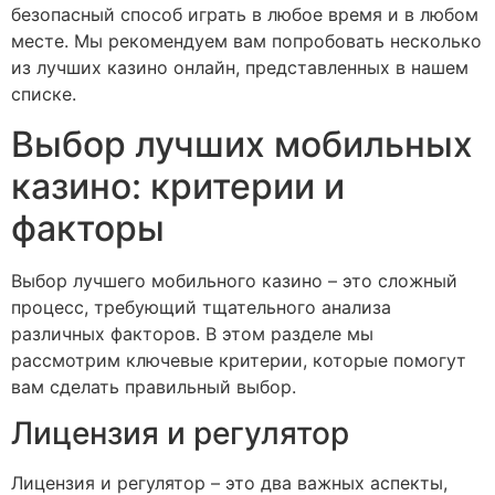
безопасный способ играть в любое время и в любом
месте. Мы рекомендуем вам попробовать несколько
из лучших казино онлайн, представленных в нашем
списке.
Выбор лучших мобильных
казино: критерии и
факторы
Выбор лучшего мобильного казино – это сложный
процесс, требующий тщательного анализа
различных факторов. В этом разделе мы
рассмотрим ключевые критерии, которые помогут
вам сделать правильный выбор.
Лицензия и регулятор
Лицензия и регулятор – это два важных аспекты,