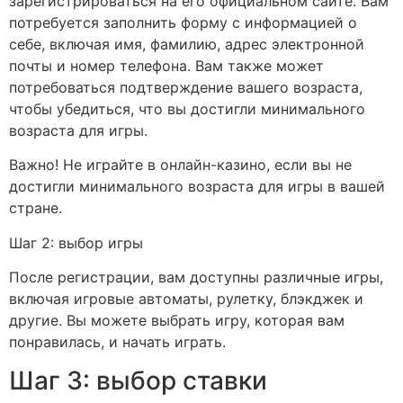
зарегистрироваться на его официальном сайте. Вам
потребуется заполнить форму с информацией о
себе, включая имя, фамилию, адрес электронной
почты и номер телефона. Вам также может
потребоваться подтверждение вашего возраста,
чтобы убедиться, что вы достигли минимального
возраста для игры.
Важно! Не играйте в онлайн-казино, если вы не
достигли минимального возраста для игры в вашей
стране.
Шаг 2: выбор игры
После регистрации, вам доступны различные игры,
включая игровые автоматы, рулетку, блэкджек и
другие. Вы можете выбрать игру, которая вам
понравилась, и начать играть.
Шаг 3: выбор ставки