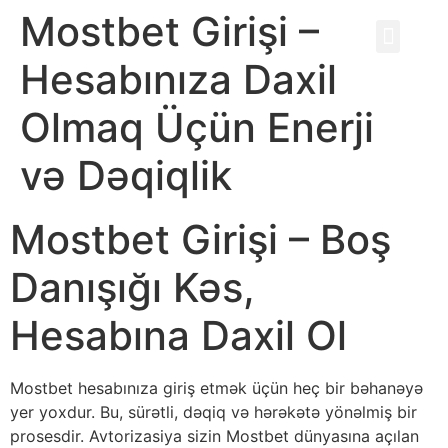
Mostbet Girişi –
Hesabınıza Daxil
Olmaq Üçün Enerji
və Dəqiqlik
Mostbet Girişi – Boş
Danışığı Kəs,
Hesabına Daxil Ol
Mostbet hesabınıza giriş etmək üçün heç bir bəhanəyə
yer yoxdur. Bu, sürətli, dəqiq və hərəkətə yönəlmiş bir
prosesdir. Avtorizasiya sizin Mostbet dünyasına açılan