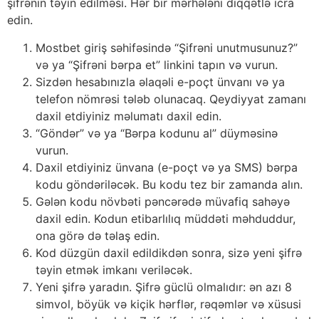
şifrənin təyin edilməsi. Hər bir mərhələni diqqətlə icra
edin.
Mostbet giriş səhifəsində “Şifrəni unutmusunuz?”
və ya “Şifrəni bərpa et” linkini tapın və vurun.
Sizdən hesabınızla əlaqəli e-poçt ünvanı və ya
telefon nömrəsi tələb olunacaq. Qeydiyyat zamanı
daxil etdiyiniz məlumatı daxil edin.
“Göndər” və ya “Bərpa kodunu al” düyməsinə
vurun.
Daxil etdiyiniz ünvana (e-poçt və ya SMS) bərpa
kodu göndəriləcək. Bu kodu tez bir zamanda alın.
Gələn kodu növbəti pəncərədə müvafiq sahəyə
daxil edin. Kodun etibarlılıq müddəti məhduddur,
ona görə də təlaş edin.
Kod düzgün daxil edildikdən sonra, sizə yeni şifrə
təyin etmək imkanı veriləcək.
Yeni şifrə yaradın. Şifrə güclü olmalıdır: ən azı 8
simvol, böyük və kiçik hərflər, rəqəmlər və xüsusi