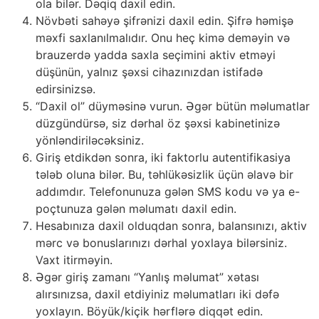
ola bilər. Dəqiq daxil edin.
Növbəti sahəyə şifrənizi daxil edin. Şifrə həmişə
məxfi saxlanılmalıdır. Onu heç kimə deməyin və
brauzerdə yadda saxla seçimini aktiv etməyi
düşünün, yalnız şəxsi cihazınızdan istifadə
edirsinizsə.
“Daxil ol” düyməsinə vurun. Əgər bütün məlumatlar
düzgündürsə, siz dərhal öz şəxsi kabinetinizə
yönləndiriləcəksiniz.
Giriş etdikdən sonra, iki faktorlu autentifikasiya
tələb oluna bilər. Bu, təhlükəsizlik üçün əlavə bir
addımdır. Telefonunuza gələn SMS kodu və ya e-
poçtunuza gələn məlumatı daxil edin.
Hesabınıza daxil olduqdan sonra, balansınızı, aktiv
mərc və bonuslarınızı dərhal yoxlaya bilərsiniz.
Vaxt itirməyin.
Əgər giriş zamanı “Yanlış məlumat” xətası
alırsınızsa, daxil etdiyiniz məlumatları iki dəfə
yoxlayın. Böyük/kiçik hərflərə diqqət edin.