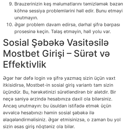
Brauzerinizin keş məlumatlarını təmizləmək bəzən
köhnə sessiya problemlərini həll edir. Bunu etməyi
unutmayın.
Əgər problem davam edirsə, dərhal şifrə bərpası
prosesinə keçin. Təlaş etməyin, həll yolu var.
Sosial Şəbəkə Vasitəsilə
Mostbet Girişi – Sürət və
Effektivlik
Əgər hər dəfə login və şifrə yazmaq sizin üçün vaxt
itkisidirsə, Mostbet-in sosial giriş variantı tam sizin
üçündür. Bu, hərəkətinizi sürətləndirən bir alətdir. Bir
neçə saniyə ərzində hesabınıza daxil ola bilərsiniz.
Ancaq unutmayın: bu üsuldan istifadə etmək üçün
əvvəlcə hesabınızı həmin sosial şəbəkə ilə
əlaqələndirməlisiniz. Əgər etmisinizsə, o zaman bu yol
sizin əsas giriş nöqtəniz ola bilər.