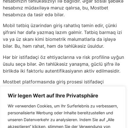
hesabınızın təhlükəsizliyi ilə bağlıdır. Əgər sosial şəbəkə
hesabınız müdaxiləyə məruz qalırsa, bu, Mostbet
hesabınıza da təsir edə bilər.
Mobil tətbiq üzərindən giriş rahatlıq təmin edir, çünki
şifrəni hər dəfə yazmaq lazım gəlmir. Tətbiq barmaq izi
və ya üz skanı kimi biometrik məlumatlarla da işləyə
bilər. Bu, həm rahat, həm də təhlükəsiz üsuldur.
Hər bir istifadəçi öz ehtiyaclarına və risk profilinə uyğun
üsulu seçə bilər. Ən təhlükəsiz yanaşma, güclü şifrə ilə
birlikdə iki faktorlu autentifikasiyanın aktiv edilməsidir.
Mostbet platformasında giriş prosesi istifadəçi
məmnuniyyətinin əsas elementlərindən biridir. Bu
Wir legen Wert auf Ihre Privatsphäre
prosesin sadə, sürətli və təhlükəsiz olması üçün daim
yeniliklər həyata keçirilir. İstifadəçilər mövcud
Wir verwenden Cookies, um Ihr Surferlebnis zu verbessern,
vasitələrdən düzgün istifadə edərək, hesablarına
personalisierte Werbung oder Inhalte bereitzustellen und
rahatlıqla daxil ola bilərlər. Təhlükəsizlik tədbirlərinə
unseren Datenverkehr zu analysieren. Indem Sie auf „Alle
riayət etmək isə uzunmüddətli və problemsiz istifadəni
akzeptieren“ klicken, stimmen Sie der Verwendung von