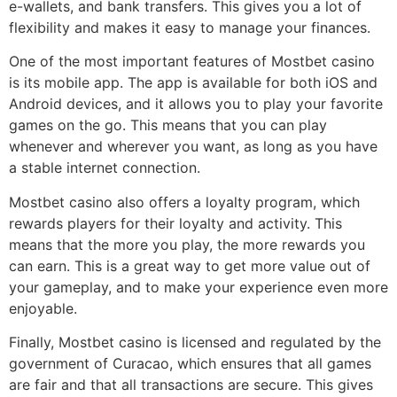
e-wallets, and bank transfers. This gives you a lot of
flexibility and makes it easy to manage your finances.
One of the most important features of Mostbet casino
is its mobile app. The app is available for both iOS and
Android devices, and it allows you to play your favorite
games on the go. This means that you can play
whenever and wherever you want, as long as you have
a stable internet connection.
Mostbet casino also offers a loyalty program, which
rewards players for their loyalty and activity. This
means that the more you play, the more rewards you
can earn. This is a great way to get more value out of
your gameplay, and to make your experience even more
enjoyable.
Finally, Mostbet casino is licensed and regulated by the
government of Curacao, which ensures that all games
are fair and that all transactions are secure. This gives