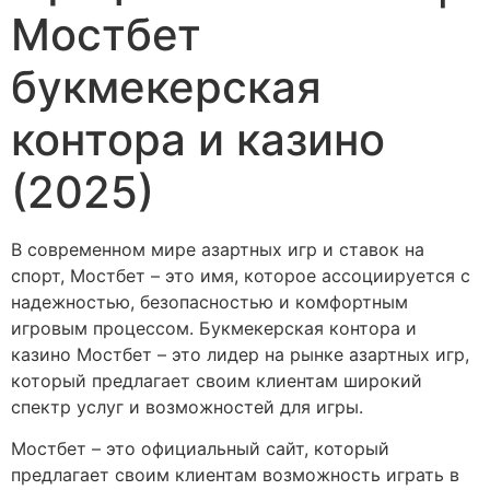
Мостбет
букмекерская
контора и казино
(2025)
В современном мире азартных игр и ставок на
спорт, Мостбет – это имя, которое ассоциируется с
надежностью, безопасностью и комфортным
игровым процессом. Букмекерская контора и
казино Мостбет – это лидер на рынке азартных игр,
который предлагает своим клиентам широкий
спектр услуг и возможностей для игры.
Мостбет – это официальный сайт, который
предлагает своим клиентам возможность играть в