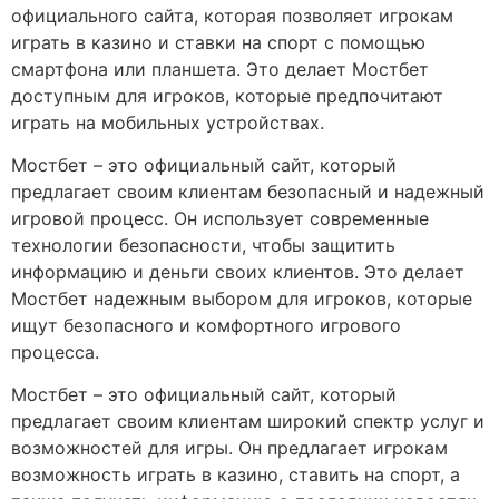
официального сайта, которая позволяет игрокам
играть в казино и ставки на спорт с помощью
смартфона или планшета. Это делает Мостбет
доступным для игроков, которые предпочитают
играть на мобильных устройствах.
Мостбет – это официальный сайт, который
предлагает своим клиентам безопасный и надежный
игровой процесс. Он использует современные
технологии безопасности, чтобы защитить
информацию и деньги своих клиентов. Это делает
Мостбет надежным выбором для игроков, которые
ищут безопасного и комфортного игрового
процесса.
Мостбет – это официальный сайт, который
предлагает своим клиентам широкий спектр услуг и
возможностей для игры. Он предлагает игрокам
возможность играть в казино, ставить на спорт, а