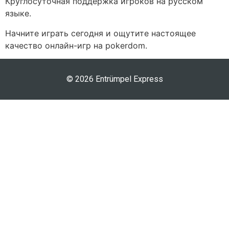
Круглосуточная поддержка игроков на русском
языке.
Начните играть сегодня и ощутите настоящее
качество онлайн-игр на pokerdom.
© 2026 Entrümpel Express