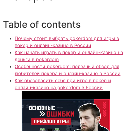
Table of contents
Почему стоит выбрать pokerdom для игры в
покер и онлайн-казино в России
Как начать играть в покер и онлайн-казино на
деньги в pokerdom
Особенности pokerdom: полезный обзор для
любителей покерa и онлайн-казино в России
Как обезопасить себя при игре в покер и
онлайн-казино на pokerdom в России