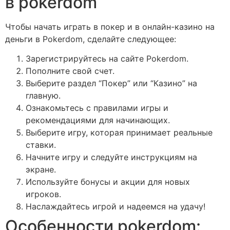
в pokerdom
Чтобы начать играть в покер и в онлайн-казино на
деньги в Pokerdom, сделайте следующее:
Зарегистрируйтесь на сайте Pokerdom.
Пополните свой счет.
Выберите раздел “Покер” или “Казино” на
главную.
Ознакомьтесь с правилами игры и
рекомендациями для начинающих.
Выберите игру, которая принимает реальные
ставки.
Начните игру и следуйте инструкциям на
экране.
Используйте бонусы и акции для новых
игроков.
Наслаждайтесь игрой и надеемся на удачу!
Особенности pokerdom: