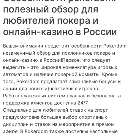
полезный обзор для
любителей покерa и
онлайн-казино в России
Вашем внимании предстоит особенности Pokerdom,
незаменимый обзор для поклонников покерa и
онлайн-казино в России!Первое, что следует
выделить – это широкая номенклатура игровых
автоматов и наличие покерной комнаты. Кроме
того, Pokerdom предлагает заманливые бонусы и
акции для новых и}неактивных игроков.
Работа платежных систем плавная и безопасна, а
поддержка клиентов доступна 24/7.
Специально для любителей ставок на спорт
предусмотрена большая выбор спортивных
дисциплин и ставок на мероприятия в прямом
эфире. В Pokerdom также доступны настольные