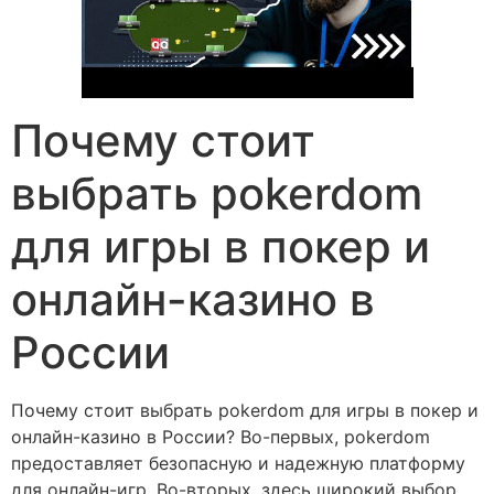
Почему стоит
выбрать pokerdom
для игры в покер и
онлайн-казино в
России
Почему стоит выбрать pokerdom для игры в покер и
онлайн-казино в России? Во-первых, pokerdom
предоставляет безопасную и надежную платформу
для онлайн-игр. Во-вторых, здесь широкий выбор