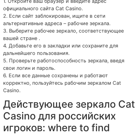
1. Откройте ваш браузер и введите адрес
официального сайта Cat Casino.
2. Если сайт заблокирован, ищите в сети
альтернативные адреса – рабочие зеркала.
3. Выберите рабочее зеркало, соответствующее
вашей стране .
4. Добавьте его в закладки или сохраните для
дальнейшего пользования.
5. Проверьте работоспособность зеркала, введя
свои логин и пароль.
6. Если все данные сохранены и работают
корректно, пользуйтесь рабочим зеркалом Cat
Casino.
Действующее зеркало Cat
Casino для российских
игроков: where to find