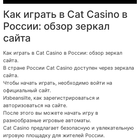
Как играть в Cat Casino в
России: обзор зеркал
сайта
Как играть в Cat Casino в России: обзор зеркал
сайта.
В стране России Cat Casino доступен через зеркала
сайта.
Чтобы начать играть, необходимо войти на
официальный сайт.
Изbeansilte, как зарегистрироваться и
авторизоваться на сайте.
После этого вы можете начать игру в
разнообразные игровые автоматы.
Cat Casino предлагает безопасную и увлекательную
игровую площадку для жителей России.