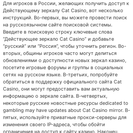
Для игроков в России, желающих получить доступ к
Действующему зеркалу Cat Casino, вот несколько
инструкций. Во-первых, вы можете провести поиск
на русскоязычном сайте поисковой системы.
Введите в поисковую строку ключевые слова
“Действующее зеркало Cat Casino” и добавьте
“русский” или “Россия”, чтобы уточнить регион. Во-
вторых, общины игроков часто могут делиться
обновлениями о доступности новых зеркал казино,
посетите игровые форумы и группы в социальных
сетях на русском языке. В-третьих, попробуйте
обратиться в поддержку официального сайта Cat
Casino, они могут предоставить вам актуальную
информацию о зеркале сайта. В-четвертых,
некоторые русские новостные ресурсы dedicated to
gambling may have updates about Cat Casino mirror. В-
пятых, используйте приватные прокси-серверы для
изменения своего IP-адреса, чтобы обойти
ограничения на доступ к сайту казино. Наконец,